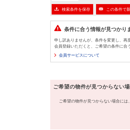
沿革
検索条件を保存
この条件で
会員ページ
会社案内（電子ブック版）
購入向けサービス
売却向けサービス
条件に合う情報が見つかり
申し訳ありませんが、条件を変更し、再
住まいと暮らしの税金の本（電子ブック）
住まいと暮らしの税金の本（電子ブック）
会員登録いただくと、ご希望の条件に合
会員サービスについて
ご希望の物件が見つからない場
ご希望の物件が見つからない場合には