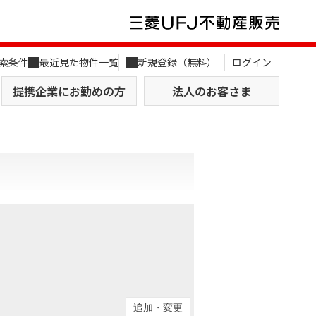
索条件
最近見た物件一覧
新規登録（無料）
ログイン
提携企業にお勤めの方
法人のお客さま
店舗のご案内（関西）
MUFG Way
土地を探す
AI不動産査定
役員一覧
おすすめ物件から探す
追加・変更