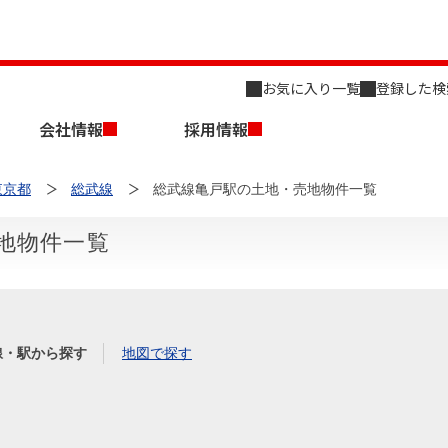
お気に入り一覧
登録した検
会社情報
採用情報
東京都
総武線
総武線亀戸駅の土地・売地物件一覧
地物件一覧
店舗のご案内（名古屋）
会社概要
キャリア採用情報
新築・中古一戸建てを探す
売却相談
線・駅から探す
地図で探す
組織図
事業用物件を探す