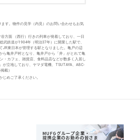
けます。物件の見学（内見）のお問い合わせもお気
ツ谷方面 （西行）行きの列車が発着しており、一日
武鉄道が1904年（明治37年）に開業した駅で、
ってJR東日本が管理する駅となりました。亀戸の辺
から亀井戸村となり、亀井戸から「井」がとれて亀
ラン・カフェ、雑貨店、食料品店などが数多く入居し
地しており、ヤマダ電機、TSUTAYA、ABC-
5掲載）
かじめご了承ください。
MUFGグループ企業・
提携企業のお勤めの皆さま