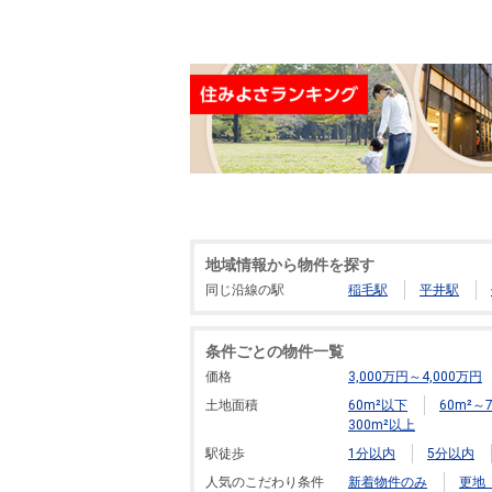
地域情報から物件を探す
同じ沿線の駅
稲毛駅
平井駅
条件ごとの物件一覧
価格
3,000万円～4,000万円
土地面積
60m²以下
60m²～7
300m²以上
駅徒歩
1分以内
5分以内
人気のこだわり条件
新着物件のみ
更地