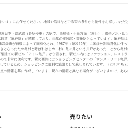
住まい１」にお任せください。地域や沿線などご希望の条件から物件をお探しいただ
R東日本・総武線（各駅停車）の駅で、西船橋・千葉方面 （東行）、御茶ノ水・四
東武鉄道（亀戸線）が隣接しており、両駅の接続駅・乗換駅となっています。亀戸駅は総
て総武鉄道が買収によって国有化され、1987年（昭和62年）に国鉄分割民営化に伴
続きとなったため亀村と呼ばれはじめ、村に亀ヶ井という井戸があったことから亀村
7階建ての駅ビル「アトレ亀戸」が併設され、駅ビル内にはファッション、レスト
で非常に便利です。駅の西側にはショッピングセンターの「サンストリート亀戸」が立
しているため、ショッピングに便利な施設として親しまれています。（2013/10/2
時点の情報を基に作成しています。現在の情報と異なる場合がございますので、あら
い
売りたい