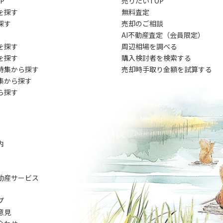
P
売りたいTOP
を探す
無料査定
探す
売却のご相談
AI不動産査定（会員限定）
を探す
周辺相場を調べる
を探す
購入検討者を検索する
特集から探す
売却時手取り金額を試算する
集から探す
ら探す
内
動産サービス
プ
意見