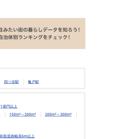
四ツ谷駅
亀戸駅
1億円以上
²
150m²～200m²
200m²～300m²
前面道路幅員6m以上