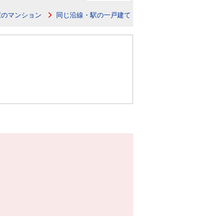
ニュースリリース
駅のマンション
同じ沿線・駅の一戸建て
住まい1プラス（お役立ちコラム）
住まい1プラス（お役立ちコラム）
閉じる