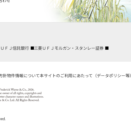
合わせ
菱ＵＦＪ信託銀行
三菱ＵＦＪモルガン・スタンレー証券
方針
物件情報について
本サイトのご利用にあたって（データポリシー等
ved.