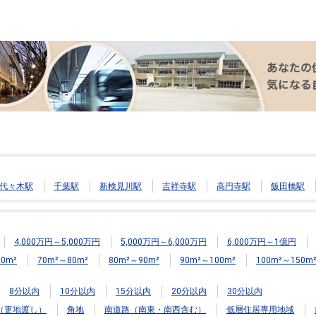
代々木駅
千葉駅
新検見川駅
吉祥寺駅
高円寺駅
飯田橋駅
4,000万円～5,000万円
5,000万円～6,000万円
6,000万円～1億円
0m²
70m²～80m²
80m²～90m²
90m²～100m²
100m²～150m
8分以内
10分以内
15分以内
20分以内
30分以内
（更地渡し）
角地
南道路（南東・南西含む）
低層住居専用地域