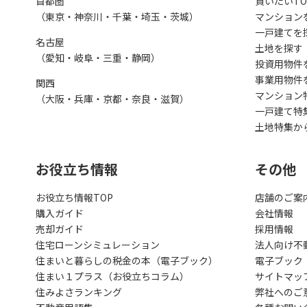
首都圏
買いたいTO
（東京・神奈川・千葉・埼玉・茨城）
マンション
一戸建てを
名古屋
土地を探す
（愛知・岐阜・三重・静岡）
投資用物件
事業用物件
関西
マンション
（大阪・兵庫・京都・奈良・滋賀）
一戸建て特
土地特集か
お役立ち情報
その他
お役立ち情報TOP
店舗のご案
購入ガイド
会社情報
売却ガイド
採用情報
住宅ローンシミュレーション
法人向け不
住まいと暮らしの税金の本（電子ブック）
電子ブック
住まい１プラス（お役立ちコラム）
サイトマッ
住みよさランキング
弊社へのご