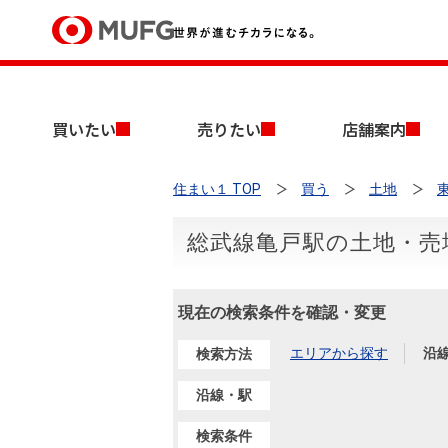
買いたい
買いたい
売りたい
店舗案内
売りたい
住まい１ TOP
買う
土地
店舗案内
買いたいTOP
売りたいTOP
店舗案内TOP
会社情報TOP
採用情報TOP
総武線亀戸駅の土地・売
会社情報
現在の検索条件を確認・変更
採用情報
店舗のご案内（首都圏）
ごあいさつ
新卒採用情報
中古マンションを探す
無料査定
エリアから探す
沿
検索方法
法人のお客さま
経営ビジョン
沿線・駅
投資用物件を探す
売却時手取り金額試算
提携企業にお勤めの方
検索条件