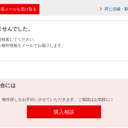
本社地図
同じ沿線・
新着メールを受け取る
住宅ローンシミュレーション
周辺相場検索
ませんでした。
度検索してください。
購入ガイド
売却ガイド
う物件情報をメールでお届けします。
合には
、物件探しをお手伝いさせていただきます。ご相談はお気軽に！
購入相談