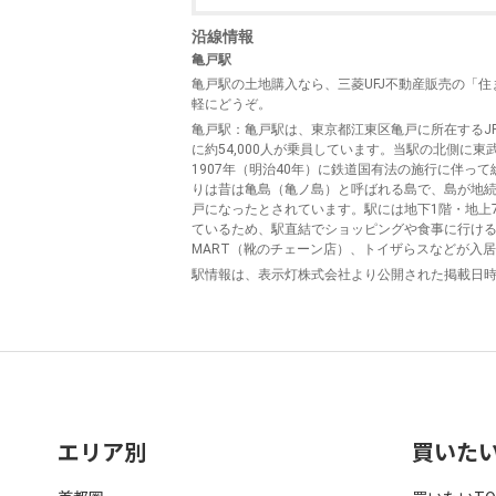
沿線情報
亀戸駅
亀戸駅の土地購入なら、三菱UFJ不動産販売の「
軽にどうぞ。
亀戸駅
：亀戸駅は、東京都江東区亀戸に所在するJ
に約54,000人が乗員しています。当駅の北側に
1907年（明治40年）に鉄道国有法の施行に伴っ
りは昔は亀島（亀ノ島）と呼ばれる島で、島が地
戸になったとされています。駅には地下1階・地上
ているため、駅直結でショッピングや食事に行けるの
MART（靴のチェーン店）、トイザらスなどが入居
駅情報は、表示灯株式会社より公開された掲載日
エリア別
買いた