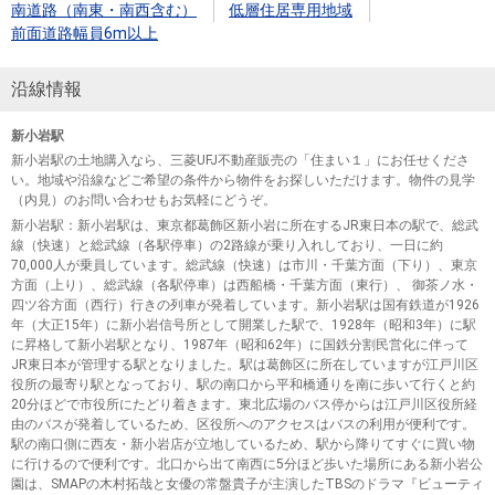
南道路（南東・南西含む）
低層住居専用地域
前面道路幅員6m以上
沿線情報
新小岩駅
新小岩駅の土地購入なら、三菱UFJ不動産販売の「住まい１」にお任せくださ
い。地域や沿線などご希望の条件から物件をお探しいただけます。物件の見学
（内見）のお問い合わせもお気軽にどうぞ。
新小岩駅
：新小岩駅は、東京都葛飾区新小岩に所在するJR東日本の駅で、総武
線（快速）と総武線（各駅停車）の2路線が乗り入れしており、一日に約
70,000人が乗員しています。総武線（快速）は市川・千葉方面（下り）、東京
方面（上り）、総武線（各駅停車）は西船橋・千葉方面（東行）、 御茶ノ水・
四ツ谷方面（西行）行きの列車が発着しています。新小岩駅は国有鉄道が1926
年（大正15年）に新小岩信号所として開業した駅で、1928年（昭和3年）に駅
に昇格して新小岩駅となり、1987年（昭和62年）に国鉄分割民営化に伴って
JR東日本が管理する駅となりました。駅は葛飾区に所在していますが江戸川区
役所の最寄り駅となっており、駅の南口から平和橋通りを南に歩いて行くと約
20分ほどで市役所にたどり着きます。東北広場のバス停からは江戸川区役所経
由のバスが発着しているため、区役所へのアクセスはバスの利用が便利です。
駅の南口側に西友・新小岩店が立地しているため、駅から降りてすぐに買い物
に行けるので便利です。北口から出て南西に5分ほど歩いた場所にある新小岩公
園は、SMAPの木村拓哉と女優の常盤貴子が主演したTBSのドラマ『ビューティ