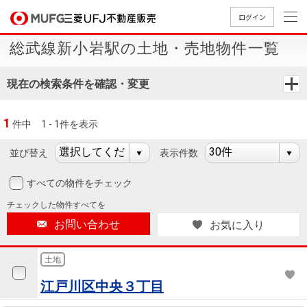
ログイン
総武線新小岩駅の土地・売地物件一覧
買いたい
現在の検索条件を確認・変更
売りたい
1
件中
1 - 1件を表示
店舗案内
買いたいTOP
売りたいTOP
店舗案内TOP
会社情報TOP
採用情報TOP
並び替え
表示件数
会社情報
すべての物件をチェック
チェックした
物件すべてを
採用情報
店舗のご
ごあいさ
新卒採用
店舗のご
会社概
キャリア
店舗のご
MUFG
中古
無
新
売
A
お問い合わせ
お気に入り
案内（首
つ
情報
案内（名
要
採用情報
案内（関
Way
マン
料
築・
却
都圏）
古屋）
西）
法人のお客さま
ショ
査
中古
相
土地
経営ビジ
役員一
組織図
ンを
定
一戸
談
江戸川区中央３丁目
ョン
覧
探す
建て
提携企業にお勤めの方