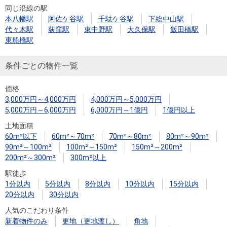
同じ沿線の駅
本八幡駅
阿佐ケ谷駅
千駄ケ谷駅
下総中山駅
代々木駅
荻窪駅
東中野駅
大久保駅
飯田橋駅
東船橋駅
条件ごとの物件一覧
価格
3,000万円～4,000万円
4,000万円～5,000万円
5,000万円～6,000万円
6,000万円～1億円
1億円以上
土地面積
60m²以下
60m²～70m²
70m²～80m²
80m²～90m²
90m²～100m²
100m²～150m²
150m²～200m²
200m²～300m²
300m²以上
駅徒歩
1分以内
5分以内
8分以内
10分以内
15分以内
20分以内
30分以内
人気のこだわり条件
新着物件のみ
更地（更地渡し）
角地