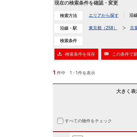
沿革
現在の検索条件を確認・変更
会員ページ
エリアから探す
沿
検索方法
会社案内（電子ブック版）
購入向けサービス
売却向けサービス
東京都（258）
京
沿線・駅
検索条件
住まいと暮らしの税金の本（電子ブック）
住まいと暮らしの税金の本（電子ブック）
検索条件を保存
この条件で
1
件中
1 - 1件を表示
大きく表
すべての物件をチェック