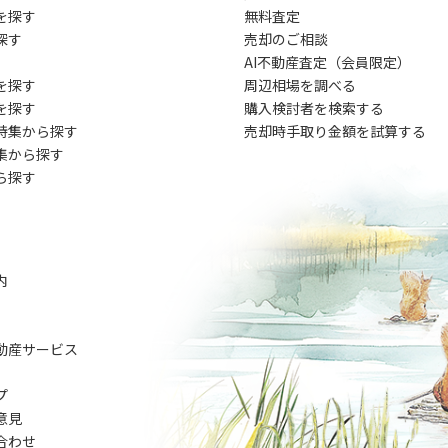
を探す
無料査定
探す
売却のご相談
AI不動産査定（会員限定）
を探す
周辺相場を調べる
を探す
購入検討者を検索する
特集から探す
売却時手取り金額を試算する
集から探す
ら探す
内
動産サービス
プ
意見
合わせ