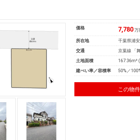
価格
7,780
万
所在地
千葉県浦
交通
京葉線 「
土地面積
167.36m² 
建ぺい率／容積率
50%／100
この物