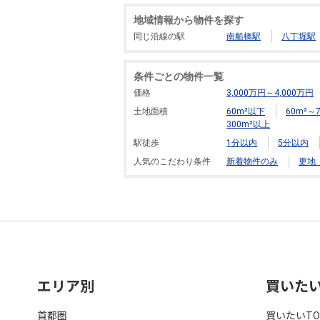
地域情報から物件を探す
同じ沿線の駅
南船橋駅
八丁堀駅
条件ごとの物件一覧
価格
3,000万円～4,000万円
土地面積
60m²以下
60m²～7
300m²以上
駅徒歩
1分以内
5分以内
人気のこだわり条件
新着物件のみ
更地
エリア別
買いた
首都圏
買いたいTO