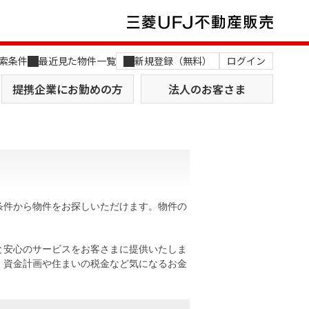
索条件
最近見た物件一覧
新規登録（無料）
ログイン
提携企業にお勤めの方
法人のお客さま
条件から物件をお探しいただけます。物件の
店舗のご案内（関西）
MUFG Way
土地を探す
AI不動産査定
と安心のサービスをお客さまに提供いたしま
。資金計画や住まいの税金など気になるお金
役員一覧
おすすめ物件から探す