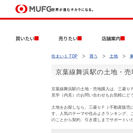
買いたい
買いたい
売りたい
店舗案内
売りたい
住まい１ TOP
買う
土地
店舗案内
買いたいTOP
売りたいTOP
店舗案内TOP
会社情報TOP
採用情報TOP
京葉線舞浜駅の土地・売
会社情報
京葉線舞浜駅の土地・売地購入は、三菱Ｕ
採用情報
見学（内見）のお問い合わせもお気軽にど
店舗のご案内（首都圏）
ごあいさつ
新卒採用情報
中古マンションを探す
無料査定
土地をお探しなら、三菱ＵＦＪ不動産販売
法人のお客さま
す。人気のテーマや住みよさランキング、
経営ビジョン
のことから契約、引き渡しまでサポートい
投資用物件を探す
売却時手取り金額試算
提携企業にお勤めの方