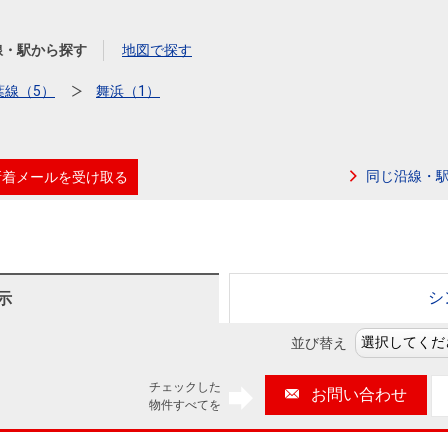
本社地図
線・駅から探す
地図で探す
住宅ローンシミュレーション
周辺相場検索
葉線（5）
舞浜（1）
購入ガイド
売却ガイド
同じ沿線・
新着メールを受け取る
シ
示
並び替え
チェックした
お問い合わせ
物件すべてを