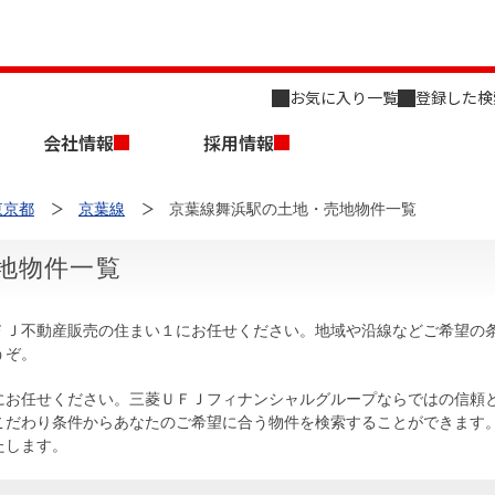
お気に入り一覧
登録した検
会社情報
採用情報
東京都
京葉線
京葉線舞浜駅の土地・売地物件一覧
地物件一覧
ＦＪ不動産販売の住まい１にお任せください。地域や沿線などご希望の
うぞ。
店舗のご案内（名古屋）
会社概要
キャリア採用情報
新築・中古一戸建てを探す
売却相談
にお任せください。三菱ＵＦＪフィナンシャルグループならではの信頼
こだわり条件からあなたのご希望に合う物件を検索することができます
組織図
たします。
事業用物件を探す