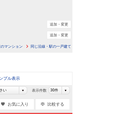
ニュースリリース
住まい1プラス（お役立ちコラム）
住まい1プラス（お役立ちコラム）
追加・変更
閉じる
追加・変更
駅のマンション
同じ沿線・駅の一戸建て
ンプル表示
表示件数
お気に入り
比較する