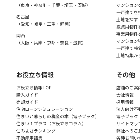
（東京・神奈川・千葉・埼玉・茨城）
マンション
一戸建てを
名古屋
土地を探す
（愛知・岐阜・三重・静岡）
投資用物件
事業用物件
関西
マンション
（大阪・兵庫・京都・奈良・滋賀）
一戸建て特
土地特集か
お役立ち情報
その他
お役立ち情報TOP
店舗のご案
購入ガイド
会社情報
売却ガイド
採用情報
住宅ローンシミュレーション
法人向け不
住まいと暮らしの税金の本（電子ブック）
電子ブック
住まい１プラス（お役立ちコラム）
サイトマッ
住みよさランキング
弊社へのご
不動産用語集
各種お問い