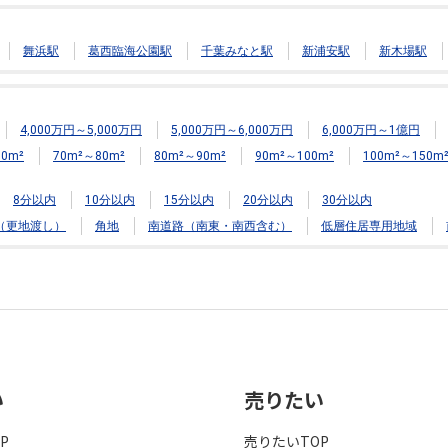
舞浜駅
葛西臨海公園駅
千葉みなと駅
新浦安駅
新木場駅
4,000万円～5,000万円
5,000万円～6,000万円
6,000万円～1億円
0m²
70m²～80m²
80m²～90m²
90m²～100m²
100m²～150m
8分以内
10分以内
15分以内
20分以内
30分以内
（更地渡し）
角地
南道路（南東・南西含む）
低層住居専用地域
い
売りたい
P
売りたいTOP