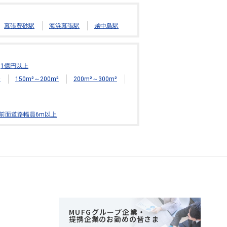
幕張豊砂駅
海浜幕張駅
越中島駅
1億円以上
²
150m²～200m²
200m²～300m²
前面道路幅員6m以上
MUFGグループ企業・
提携企業のお勤めの皆さま