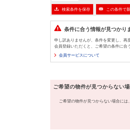
沿革
検索条件を保存
この条件で
会員ページ
会社案内（電子ブック版）
購入向けサービス
売却向けサービス
条件に合う情報が見つかり
申し訳ありませんが、条件を変更し、再
住まいと暮らしの税金の本（電子ブック）
住まいと暮らしの税金の本（電子ブック）
会員登録いただくと、ご希望の条件に合
会員サービスについて
ご希望の物件が見つからない場
ご希望の物件が見つからない場合には