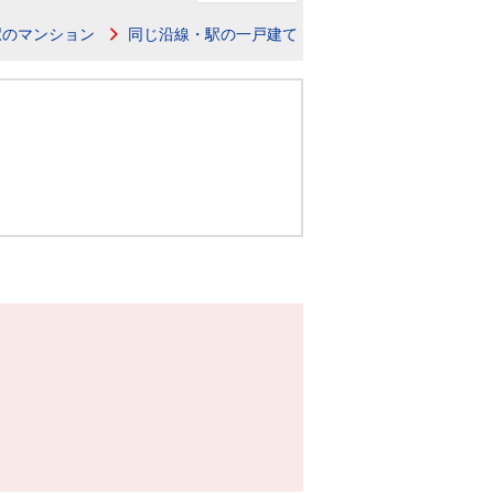
ニュースリリース
駅のマンション
同じ沿線・駅の一戸建て
住まい1プラス（お役立ちコラム）
住まい1プラス（お役立ちコラム）
閉じる