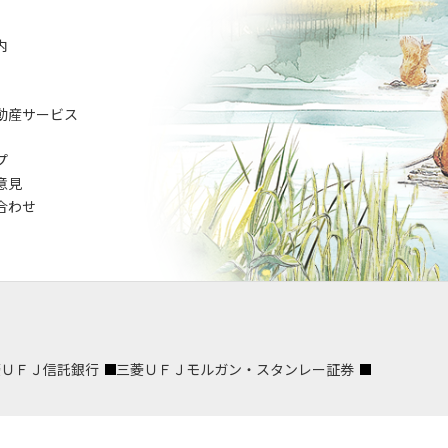
内
動産サービス
プ
意見
合わせ
菱ＵＦＪ信託銀行
三菱ＵＦＪモルガン・スタンレー証券