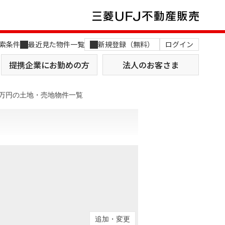
索条件
最近見た物件一覧
新規登録（無料）
ログイン
提携企業にお勤めの方
法人のお客さま
00万円の土地・売地物件一覧
店舗のご案内（関西）
MUFG Way
土地を探す
AI不動産査定
役員一覧
おすすめ物件から探す
追加・変更