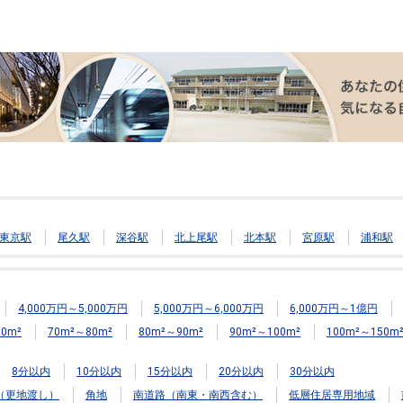
東京駅
尾久駅
深谷駅
北上尾駅
北本駅
宮原駅
浦和駅
4,000万円～5,000万円
5,000万円～6,000万円
6,000万円～1億円
0m²
70m²～80m²
80m²～90m²
90m²～100m²
100m²～150m
8分以内
10分以内
15分以内
20分以内
30分以内
（更地渡し）
角地
南道路（南東・南西含む）
低層住居専用地域