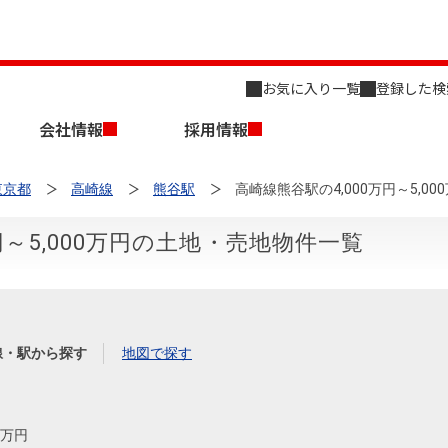
お気に入り一覧
登録した検
会社情報
採用情報
東京都
高崎線
熊谷駅
高崎線熊谷駅の4,000万円～5,0
円～5,000万円の土地・売地物件一覧
店舗のご案内（名古屋）
会社概要
キャリア採用情報
新築・中古一戸建てを探す
売却相談
線・駅から探す
地図で探す
組織図
事業用物件を探す
00万円