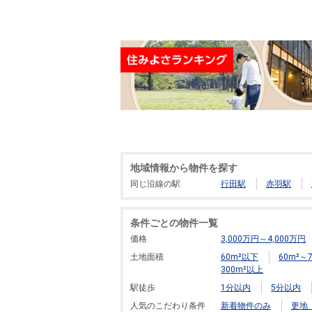
地域情報から物件を探す
同じ沿線の駅
行田駅
赤羽駅
条件ごとの物件一覧
価格
3,000万円～4,000万円
土地面積
60m²以下
60m²～7
300m²以上
駅徒歩
1分以内
5分以内
人気のこだわり条件
新着物件のみ
更地