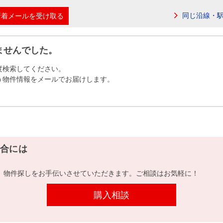
本社地図
同じ沿線・
新着メールを受け取る
住宅ローンシミュレーション
周辺相場検索
ませんでした。
度検索してください。
購入ガイド
売却ガイド
う物件情報をメールでお届けします。
合には
、物件探しをお手伝いさせていただきます。ご相談はお気軽に！
購入相談