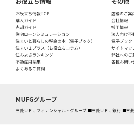
お役立ち情報
その他
お役立ち情報TOP
店舗のご案
購入ガイド
会社情報
売却ガイド
採用情報
住宅ローンシミュレーション
法人向け不
住まいと暮らしの税金の本（電子ブック）
電子ブック
住まい１プラス（お役立ちコラム）
サイトマッ
住みよさランキング
弊社へのご
不動産用語集
各種お問い
よくあるご質問
MUFGグループ
三菱ＵＦＪフィナンシャル・グループ
三菱ＵＦＪ銀行
三