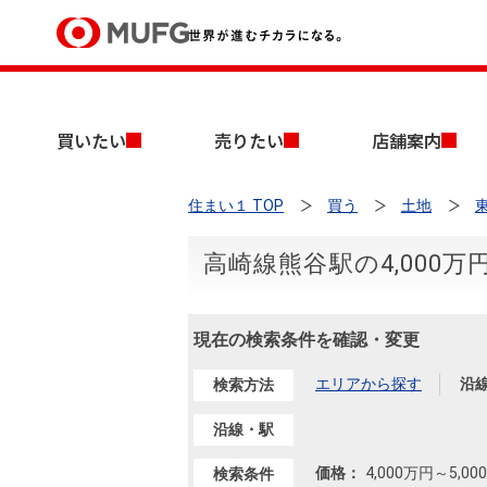
買いたい
買いたい
売りたい
店舗案内
売りたい
住まい１ TOP
買う
土地
店舗案内
買いたいTOP
売りたいTOP
店舗案内TOP
会社情報TOP
採用情報TOP
高崎線熊谷駅の4,000万
会社情報
現在の検索条件を確認・変更
採用情報
店舗のご案内（首都圏）
ごあいさつ
新卒採用情報
中古マンションを探す
無料査定
エリアから探す
沿
検索方法
法人のお客さま
経営ビジョン
沿線・駅
投資用物件を探す
売却時手取り金額試算
提携企業にお勤めの方
価格：
4,000万円
～
5,0
検索条件