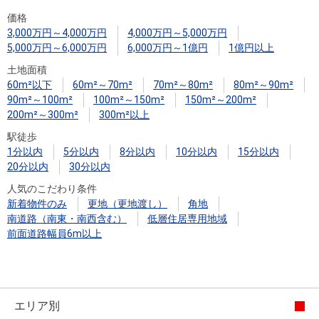
住まいと
ック）
購入ガイ
価格
暮らしの
ド
3,000万円～4,000万円
4,000万円～5,000万円
税金の本
5,000万円～6,000万円
6,000万円～1億円
1億円以上
（電子ブ
土地面積
ック）
60m²以下
60m²～70m²
70m²～80m²
80m²～90m²
90m²～100m²
100m²～150m²
150m²～200m²
200m²～300m²
300m²以上
駅徒歩
1分以内
5分以内
8分以内
10分以内
15分以内
20分以内
30分以内
人気のこだわり条件
新着物件のみ
更地（更地渡し）
角地
南道路（南東・南西含む）
低層住居専用地域
前面道路幅員6m以上
エリア別