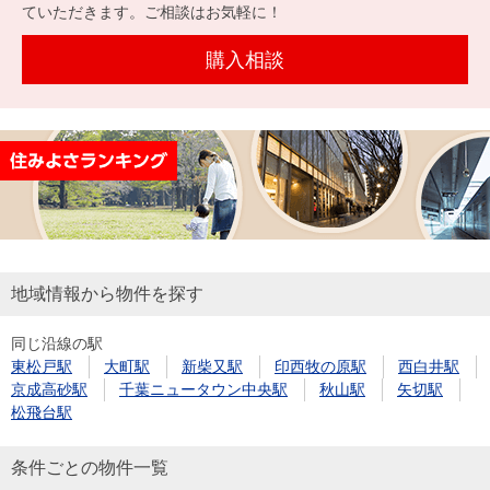
を探
ていただきます。ご相談はお気軽に！
本社地
ニュース
沿革
す
売却
会員ページ
図
リリース
購入相談
投
時手
事業
資
取り
用物
会社案内
閉じる
用
金額
件を
（電子ブ
物
試算
探す
ック版）
件
を
売却向け
周辺相場
住まい1プ
探
サービス
検索
ラス（お
す
役立ちコ
地域情報から物件を探す
ラム）
同じ沿線の駅
購入向け
住宅ロー
住まい1プ
東松戸駅
大町駅
新柴又駅
印西牧の原駅
西白井駅
住まいと
売却ガイ
サービス
ンシミュ
ラス（お
京成高砂駅
千葉ニュータウン中央駅
秋山駅
矢切駅
暮らしの
ド
レーショ
役立ちコ
松飛台駅
税金の本
ン
ラム）
（電子ブ
条件ごとの物件一覧