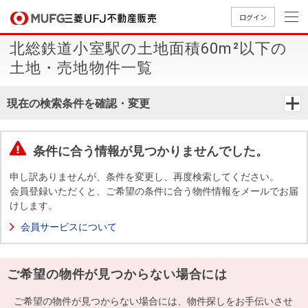
ログイン
北総鉄道小室駅の土地面積60m²以下の
買いたい
土地・売地物件一覧
売りたい
現在の検索条件を確認・変更
店舗案内
買いたいTOP
売りたいTOP
店舗案内TOP
会社情報TOP
採用情報TOP
条件に合う情報が見つかりませんでした。
会社情報
申し訳ありませんが、条件を変更し、再度検索してください。
会員登録いただくと、ご希望の条件に合う物件情報をメールでお届
けします。
採用情報
店舗のご
ごあいさ
新卒採用
店舗のご
会社概
キャリア
店舗のご
MUFG
中古
無
新
売
A
会員サービスについて
案内（首
つ
情報
案内（名
要
採用情報
案内（関
Way
マン
料
築・
却
都圏）
古屋）
西）
法人のお客さま
ショ
査
中古
相
経営ビジ
役員一
ご希望の物件が見つからない場合には
組織図
ンを
定
一戸
談
ョン
覧
探す
建て
提携企業にお勤めの方
ご希望の物件が見つからない場合には、物件探しをお手伝いさせ