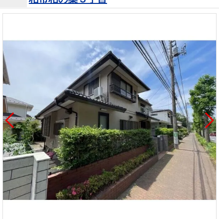
を探
本社地
ニュース
沿革
す
売却
会員ページ
図
リリース
投
時手
事業
資
取り
用物
会社案内
閉じる
用
金額
件を
（電子ブ
物
試算
探す
ック版）
件
を
売却向け
周辺相場
住まい1プ
探
サービス
検索
ラス（お
す
役立ちコ
ラム）
購入向け
住宅ロー
住まい1プ
住まいと
売却ガイ
サービス
ンシミュ
ラス（お
暮らしの
ド
レーショ
役立ちコ
税金の本
ン
ラム）
（電子ブ