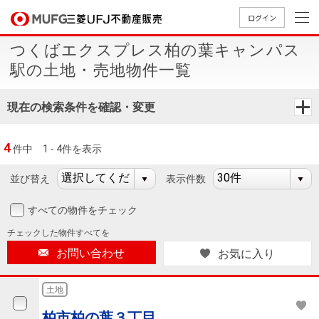
ログイン
つくばエクスプレス柏の葉キャンパス
買いたい
駅の土地・売地物件一覧
売りたい
現在の検索条件を確認・変更
店舗案内
4
件中
1 - 4件を表示
買いたいTOP
売りたいTOP
店舗案内TOP
会社情報TOP
採用情報TOP
並び替え
表示件数
会社情報
すべての物件をチェック
採用情報
店舗のご
ごあいさ
新卒採用
店舗のご
会社概
キャリア
店舗のご
MUFG
中古
無
新
売
A
チェックした
物件すべてを
案内（首
つ
情報
案内（名
要
採用情報
案内（関
Way
マン
料
築・
却
お問い合わせ
お気に入り
都圏）
古屋）
西）
法人のお客さま
ショ
査
中古
相
経営ビジ
役員一
組織図
ンを
定
一戸
談
土地
ョン
覧
探す
建て
提携企業にお勤めの方
柏市柏の葉３丁目