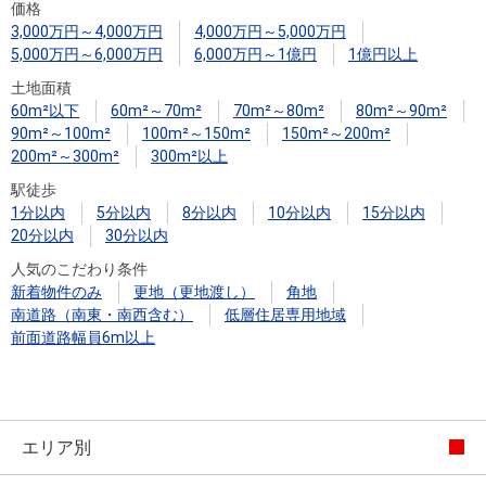
価格
3,000万円～4,000万円
4,000万円～5,000万円
5,000万円～6,000万円
6,000万円～1億円
1億円以上
土地面積
60m²以下
60m²～70m²
70m²～80m²
80m²～90m²
90m²～100m²
100m²～150m²
150m²～200m²
200m²～300m²
300m²以上
駅徒歩
1分以内
5分以内
8分以内
10分以内
15分以内
20分以内
30分以内
人気のこだわり条件
新着物件のみ
更地（更地渡し）
角地
南道路（南東・南西含む）
低層住居専用地域
前面道路幅員6m以上
エリア別