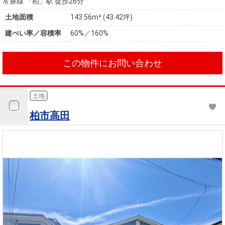
常磐線 「柏」駅 徒歩26分
土地面積
143.56m² (43.42坪)
建ぺい率／容積率
60%／160%
この物件にお問い合わせ
土地
柏市高田