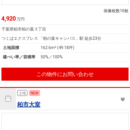
住まいと
ック）
購入ガイ
暮らしの
ド
画像枚数10枚
税金の本
4,920
万円
（電子ブ
千葉県柏市柏の葉３丁目
ック）
つくばエクスプレス 「柏の葉キャンパス」駅 徒歩23分
土地面積
162.6m² (49.18坪)
建ぺい率／容積率
50%／100%
この物件にお問い合わせ
土地
NEW
柏市大室