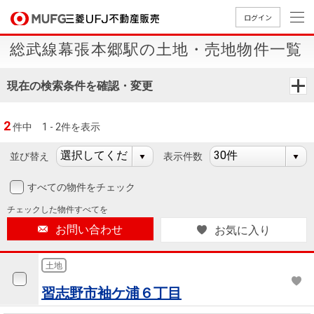
ログイン
総武線幕張本郷駅の土地・売地物件一覧
買いたい
現在の検索条件を確認・変更
売りたい
2
件中
1 - 2件を表示
店舗案内
買いたいTOP
売りたいTOP
店舗案内TOP
会社情報TOP
採用情報TOP
並び替え
表示件数
会社情報
すべての物件をチェック
チェックした
物件すべてを
採用情報
店舗のご
ごあいさ
新卒採用
店舗のご
会社概
キャリア
店舗のご
MUFG
中古
無
新
売
A
お問い合わせ
お気に入り
案内（首
つ
情報
案内（名
要
採用情報
案内（関
Way
マン
料
築・
却
都圏）
古屋）
西）
法人のお客さま
ショ
査
中古
相
土地
経営ビジ
役員一
組織図
ンを
定
一戸
談
習志野市袖ケ浦６丁目
ョン
覧
探す
建て
提携企業にお勤めの方