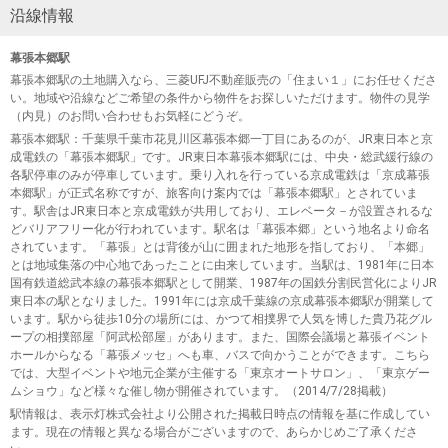
沿線情報
幕張本郷駅
幕張本郷駅の土地購入なら、三菱UFJ不動産販売の「住まい１」にお任せくださ
い。地域や沿線などご希望の条件から物件をお探しいただけます。物件の見学
（内見）のお問い合わせもお気軽にどうぞ。
幕張本郷駅
：千葉県千葉市花見川区幕張本郷一丁目にあるのが、JR東日本と京
成電鉄の「幕張本郷駅」です。JR東日本幕張本郷駅には、中央・総武緩行線の
各駅停車のみが停車しています。乗り入れを行っている京成電鉄は「京成幕張
本郷駅」が正式名称ですが、旅客向け案内では「幕張本郷駅」とされていま
す。駅舎はJR東日本と京成電鉄が共用しており、エレベータ－が設置されるな
どバリアフリー化が行われています。駅名は「幕張本郷」という地名より命名
されています。「幕張」とは背後が山に囲まれた地形を指しており、「本郷」
とは地域集落の中心地であったことに由来しています。当駅は、1981年に日本
国有鉄道総武本線の幕張本郷駅として開業、1987年の国鉄分割民営化によりJR
東日本の駅となりました。1991年には京成千葉線の京成幕張本郷駅が開業して
います。駅から徒歩10分の場所には、かつて相撲界で人気を博した貴乃花グル
ープの相撲部屋「阿武松部屋」があります。また、国際会議場と幕張イベント
ホールからなる「幕張メッセ」へも車、バスで向かうことができます。こちら
では、大型イベントや地元企業が主催する「東京オートサロン」、「東京ゲー
ムショウ」など様々な催し物が開催されています。（2014/7/28掲載）
駅情報は、表示灯株式会社より公開された掲載日時点の情報を基に作成してい
ます。現在の情報と異なる場合がございますので、あらかじめご了承くださ