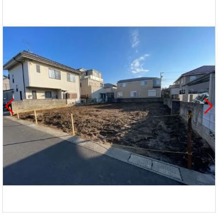
を探
本社地
ニュース
沿革
す
売却
会員ページ
図
リリース
投
時手
事業
資
取り
用物
会社案内
閉じる
用
金額
件を
（電子ブ
物
試算
探す
ック版）
件
を
売却向け
周辺相場
住まい1プ
探
サービス
検索
ラス（お
す
役立ちコ
ラム）
購入向け
住宅ロー
住まい1プ
住まいと
売却ガイ
サービス
ンシミュ
ラス（お
暮らしの
ド
レーショ
役立ちコ
税金の本
ン
ラム）
（電子ブ