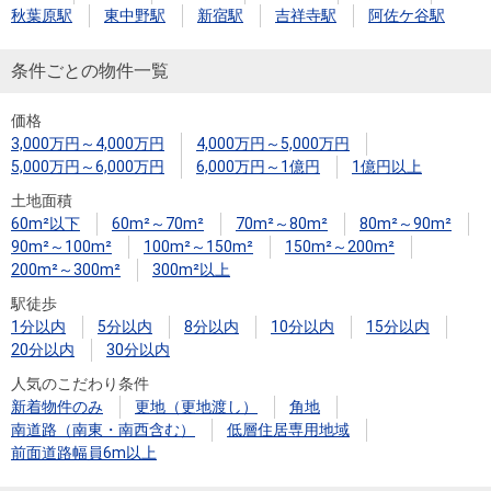
秋葉原駅
東中野駅
新宿駅
吉祥寺駅
阿佐ケ谷駅
条件ごとの物件一覧
価格
3,000万円～4,000万円
4,000万円～5,000万円
5,000万円～6,000万円
6,000万円～1億円
1億円以上
土地面積
60m²以下
60m²～70m²
70m²～80m²
80m²～90m²
90m²～100m²
100m²～150m²
150m²～200m²
200m²～300m²
300m²以上
駅徒歩
1分以内
5分以内
8分以内
10分以内
15分以内
20分以内
30分以内
人気のこだわり条件
新着物件のみ
更地（更地渡し）
角地
南道路（南東・南西含む）
低層住居専用地域
前面道路幅員6m以上