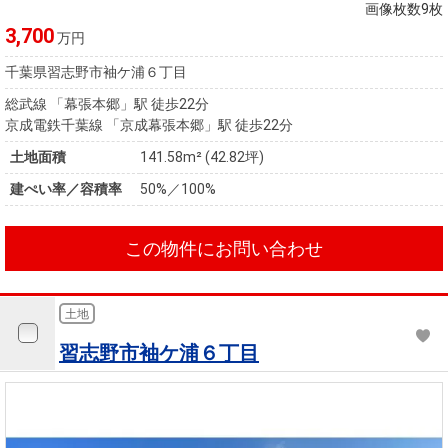
住まいと
ック）
購入ガイ
画像枚数9枚
暮らしの
ド
3,700
万円
税金の本
千葉県習志野市袖ケ浦６丁目
（電子ブ
総武線 「幕張本郷」駅 徒歩22分
ック）
京成電鉄千葉線 「京成幕張本郷」駅 徒歩22分
土地面積
141.58m² (42.82坪)
建ぺい率／容積率
50%／100%
この物件にお問い合わせ
土地
習志野市袖ケ浦６丁目