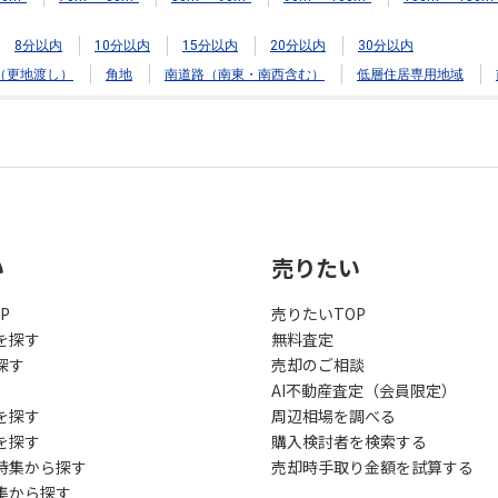
8分以内
10分以内
15分以内
20分以内
30分以内
（更地渡し）
角地
南道路（南東・南西含む）
低層住居専用地域
い
売りたい
P
売りたいTOP
を探す
無料査定
探す
売却のご相談
AI不動産査定（会員限定）
を探す
周辺相場を調べる
を探す
購入検討者を検索する
特集から探す
売却時手取り金額を試算する
集から探す