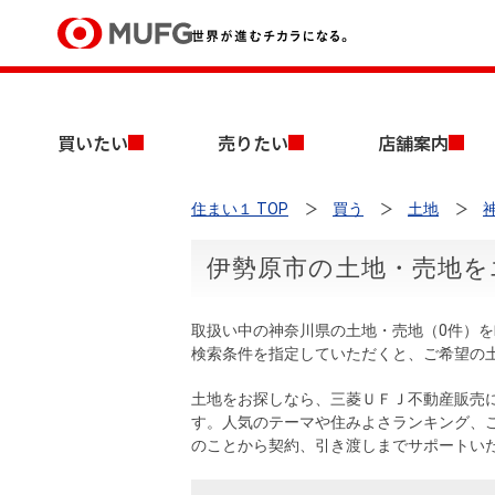
買いたい
買いたい
売りたい
店舗案内
売りたい
住まい１ TOP
買う
土地
店舗案内
買いたいTOP
売りたいTOP
店舗案内TOP
会社情報TOP
採用情報TOP
伊勢原市の土地・売地を
会社情報
取扱い中の神奈川県の土地・売地（0件）
採用情報
検索条件を指定していただくと、ご希望の
店舗のご案内（首都圏）
ごあいさつ
新卒採用情報
中古マンションを探す
無料査定
土地をお探しなら、三菱ＵＦＪ不動産販売
法人のお客さま
す。人気のテーマや住みよさランキング、
経営ビジョン
のことから契約、引き渡しまでサポートい
投資用物件を探す
売却時手取り金額試算
提携企業にお勤めの方