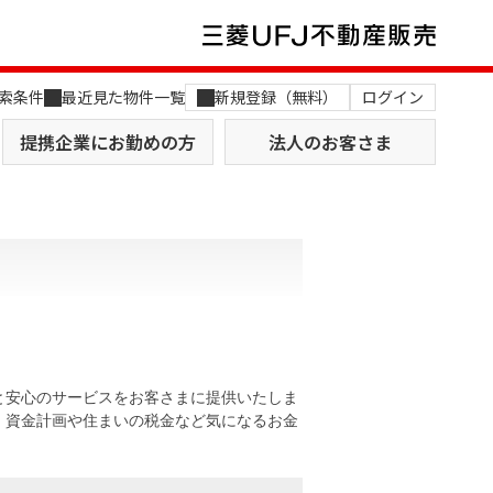
索条件
最近見た物件一覧
新規登録（無料）
ログイン
提携企業にお勤めの方
法人のお客さま
店舗のご案内（関西）
MUFG Way
土地を探す
AI不動産査定
と安心のサービスをお客さまに提供いたしま
。資金計画や住まいの税金など気になるお金
役員一覧
おすすめ物件から探す