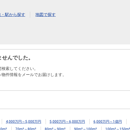
本社地図
線・駅から探す
地図で探す
住宅ローンシミュレーション
周辺相場検索
購入ガイド
売却ガイド
ませんでした。
度検索してください。
う物件情報をメールでお届けします。
4,000万円～5,000万円
5,000万円～6,000万円
6,000万円～1億円
0m²
70m²～80m²
80m²～90m²
90m²～100m²
100m²～150m