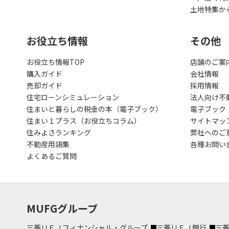
土地特集か
お役立ち情報
その他
お役立ち情報TOP
店舗のご案
購入ガイド
会社情報
売却ガイド
採用情報
住宅ローンシミュレーション
法人向け不
住まいと暮らしの税金の本（電子ブック）
電子ブック
住まい１プラス（お役立ちコラム）
サイトマッ
住みよさランキング
弊社へのご
不動産用語集
各種お問い
よくあるご質問
MUFGグループ
三菱ＵＦＪフィナンシャル・グループ
三菱ＵＦＪ銀行
三