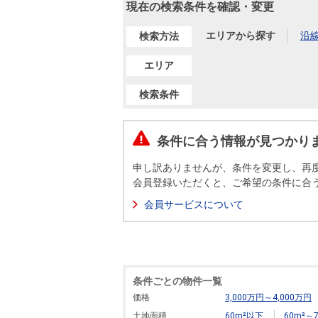
沿革
現在の検索条件を確認・変更
会員ページ
エリアから探す
沿
検索方法
会社案内（電子ブック版）
購入向けサービス
売却向けサービス
エリア
検索条件
住まいと暮らしの税金の本（電子ブック）
住まいと暮らしの税金の本（電子ブック）
条件に合う情報が見つかり
申し訳ありませんが、条件を変更し、再
会員登録いただくと、ご希望の条件に合
会員サービスについて
条件ごとの物件一覧
価格
3,000万円～4,000万円
土地面積
60m²以下
60m²～7