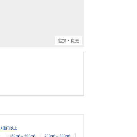
ニュースリリース
住まい1プラス（お役立ちコラム）
住まい1プラス（お役立ちコラム）
閉じる
追加・変更
1億円以上
²
150m²～200m²
200m²～300m²