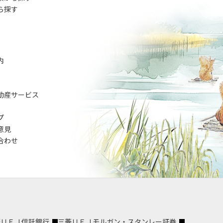
ら探す
内
動産サービス
プ
意見
合わせ
菱ＵＦＪ信託銀行
三菱ＵＦＪモルガン・スタンレー証券