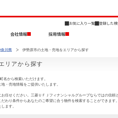
お気に入り一覧
登録した検
会社情報
採用情報
神奈川県
伊勢原市の土地・売地をエリアから探す
エリアから探す
を町名から検索いただけます。
土地・売地情報をご提供いたします。
店舗のご案内（名古屋）
会社概要
キャリア採用情報
新築・中古一戸建てを探す
売却相談
にお任せください。三菱ＵＦＪフィナンシャルグループならではの信頼
こだわり条件からあなたのご希望に合う物件を検索することができます
組織図
たします。
事業用物件を探す