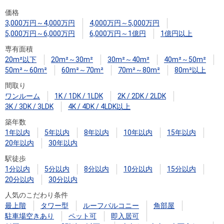
住まいと
ック）
購入ガイ
価格
暮らしの
ド
3,000万円～4,000万円
4,000万円～5,000万円
税金の本
5,000万円～6,000万円
6,000万円～1億円
1億円以上
（電子ブ
専有面積
ック）
20m²以下
20m²～30m²
30m²～40m²
40m²～50m²
50m²～60m²
60m²～70m²
70m²～80m²
80m²以上
間取り
ワンルーム
1K / 1DK / 1LDK
2K / 2DK / 2LDK
3K / 3DK / 3LDK
4K / 4DK / 4LDK以上
築年数
1年以内
5年以内
8年以内
10年以内
15年以内
20年以内
30年以内
駅徒歩
1分以内
5分以内
8分以内
10分以内
15分以内
20分以内
30分以内
人気のこだわり条件
最上階
タワー型
ルーフバルコニー
角部屋
駐車場空きあり
ペット可
即入居可