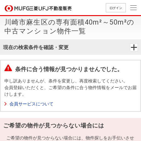
ログイン
川崎市麻生区の専有面積40m²～50m²の
買いたい
中古マンション物件一覧
売りたい
現在の検索条件を確認・変更
店舗案内
買いたいTOP
売りたいTOP
店舗案内TOP
会社情報TOP
採用情報TOP
条件に合う情報が見つかりませんでした。
会社情報
申し訳ありませんが、条件を変更し、再度検索してください。
会員登録いただくと、ご希望の条件に合う物件情報をメールでお届
けします。
採用情報
店舗のご
ごあいさ
新卒採用
店舗のご
会社概
キャリア
店舗のご
MUFG
中古
無
新
売
A
会員サービスについて
案内（首
つ
情報
案内（名
要
採用情報
案内（関
Way
マン
料
築・
却
都圏）
古屋）
西）
法人のお客さま
ショ
査
中古
相
経営ビジ
役員一
ご希望の物件が見つからない場合には
組織図
ンを
定
一戸
談
ョン
覧
探す
建て
提携企業にお勤めの方
ご希望の物件が見つからない場合には、物件探しをお手伝いさせ