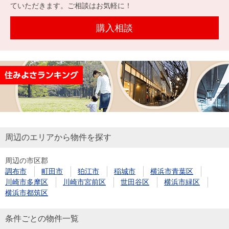
を探
ていただきます。ご相談はお気軽に！
本社地
ニュース
沿革
す
売却
会員ページ
図
リリース
購入相談
投
時手
事業
資
取り
用物
会社案内
閉じる
用
金額
件を
（電子ブ
物
試算
探す
ック版）
件
を
売却向け
周辺相場
住まい1プ
探
サービス
検索
ラス（お
す
役立ちコ
周辺のエリアから物件を探す
ラム）
周辺の市区郡
購入向け
住宅ロー
住まい1プ
調布市
町田市
狛江市
稲城市
横浜市青葉区
住まいと
売却ガイ
サービス
ンシミュ
ラス（お
川崎市多摩区
川崎市宮前区
世田谷区
横浜市緑区
暮らしの
ド
レーショ
役立ちコ
横浜市都筑区
税金の本
ン
ラム）
（電子ブ
条件ごとの物件一覧