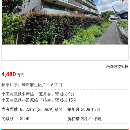
画像枚数6枚
4,480
万円
神奈川県川崎市麻生区片平６丁目
小田急電鉄多摩線 「五月台」駅 徒歩9分
小田急電鉄小田原線 「柿生」駅 徒歩15分
専有面積
86.22m²
(26.08坪)
壁芯
築年月
2008年7月
間取り
3LDK
所在階
2階／5階建