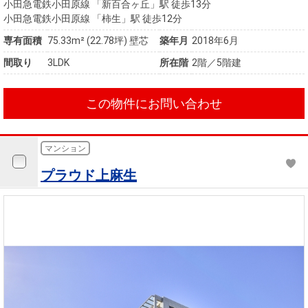
小田急電鉄小田原線 「新百合ヶ丘」駅 徒歩13分
小田急電鉄小田原線 「柿生」駅 徒歩12分
専有面積
75.33m²
(22.78坪)
壁芯
築年月
2018年6月
間取り
3LDK
所在階
2階／5階建
この物件にお問い合わせ
マンション
プラウド上麻生