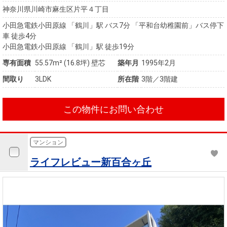
神奈川県川崎市麻生区片平４丁目
小田急電鉄小田原線 「鶴川」駅 バス7分 「平和台幼稚園前」バス停下
車 徒歩4分
小田急電鉄小田原線 「鶴川」駅 徒歩19分
専有面積
55.57m²
(16.8坪)
壁芯
築年月
1995年2月
間取り
3LDK
所在階
3階／3階建
この物件にお問い合わせ
マンション
ライフレビュー新百合ヶ丘