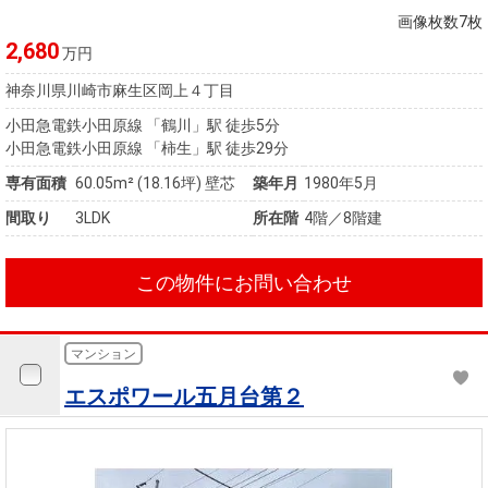
画像枚数7枚
2,680
万円
神奈川県川崎市麻生区岡上４丁目
小田急電鉄小田原線 「鶴川」駅 徒歩5分
小田急電鉄小田原線 「柿生」駅 徒歩29分
専有面積
60.05m²
(18.16坪)
壁芯
築年月
1980年5月
間取り
3LDK
所在階
4階／8階建
この物件にお問い合わせ
マンション
エスポワール五月台第２