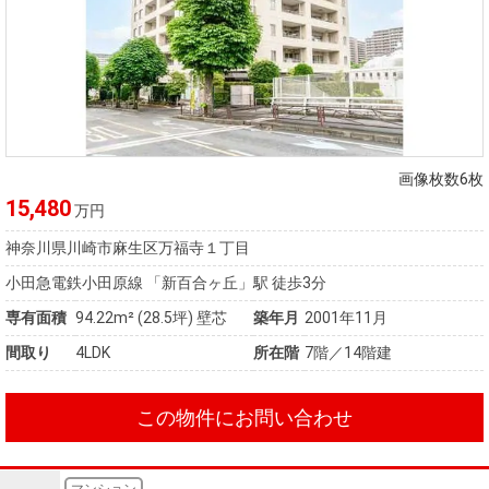
画像枚数6枚
15,480
万円
神奈川県川崎市麻生区万福寺１丁目
小田急電鉄小田原線 「新百合ヶ丘」駅 徒歩3分
専有面積
94.22m²
(28.5坪)
壁芯
築年月
2001年11月
間取り
4LDK
所在階
7階／14階建
この物件にお問い合わせ