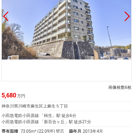
画像枚数6枚
5,680
万円
神奈川県川崎市麻生区上麻生５丁目
小田急電鉄小田原線 「柿生」駅 徒歩6分
小田急電鉄小田原線 「新百合ヶ丘」駅 徒歩21分
専有面積
73.05m²
(22.09坪)
壁芯
築年月
2013年4月