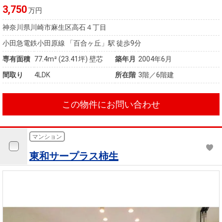
3,750
万円
神奈川県川崎市麻生区高石４丁目
小田急電鉄小田原線 「百合ヶ丘」駅 徒歩9分
専有面積
77.4m²
(23.41坪)
壁芯
築年月
2004年6月
間取り
4LDK
所在階
3階／6階建
この物件にお問い合わせ
マンション
東和サープラス柿生