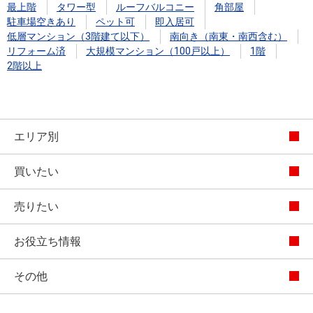
最上階
タワー型
ルーフバルコニー
角部屋
駐車場空きあり
ペット可
即入居可
低層マンション（3階建て以下）
南向き（南東・南西含む）
リフォーム済
大規模マンション（100戸以上）
1階
2階以上
エリア別
買いたい
売りたい
お役立ち情報
その他