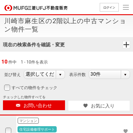
ログイン
川崎市麻生区の2階以上の中古マンショ
買いたい
ン物件一覧
売りたい
現在の検索条件を確認・変更
店舗案内
10
件中
1 - 10件を表示
買いたいTOP
売りたいTOP
店舗案内TOP
会社情報TOP
採用情報TOP
並び替え
表示件数
会社情報
すべての物件をチェック
採用情報
店舗のご
ごあいさ
新卒採用
店舗のご
会社概
キャリア
店舗のご
MUFG
中古
無
新
売
A
チェックした
物件すべてを
案内（首
つ
情報
案内（名
要
採用情報
案内（関
Way
マン
料
築・
却
お問い合わせ
お気に入り
都圏）
古屋）
西）
法人のお客さま
ショ
査
中古
相
経営ビジ
役員一
組織図
ンを
定
一戸
談
マンション
ョン
覧
探す
建て
提携企業にお勤めの方
住宅設備修理サポート