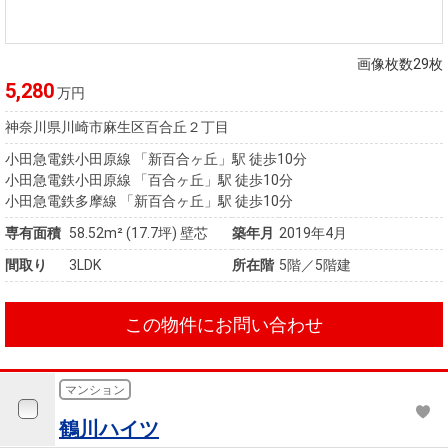
住まいと
ック）
購入ガイ
暮らしの
ド
税金の本
画像枚数29枚
（電子ブ
5,280
万円
ック）
神奈川県川崎市麻生区百合丘２丁目
小田急電鉄小田原線 「新百合ヶ丘」駅 徒歩10分
小田急電鉄小田原線 「百合ヶ丘」駅 徒歩10分
小田急電鉄多摩線 「新百合ヶ丘」駅 徒歩10分
専有面積
58.52m²
(17.7坪)
壁芯
築年月
2019年4月
間取り
3LDK
所在階
5階／5階建
この物件にお問い合わせ
マンション
鶴川ハイツ