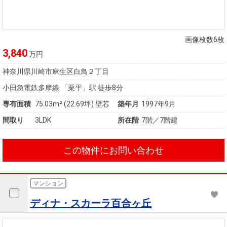
画像枚数6枚
3,840
万円
神奈川県川崎市麻生区白鳥２丁目
小田急電鉄多摩線 「栗平」駅 徒歩8分
専有面積
75.03m²
(22.69坪)
壁芯
築年月
1997年9月
間取り
3LDK
所在階
7階／7階建
この物件にお問い合わせ
マンション
ディナ・スカーラ百合ヶ丘