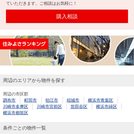
を探
ていただきます。ご相談はお気軽に！
本社地
ニュース
沿革
す
売却
会員ページ
図
リリース
購入相談
投
時手
事業
資
取り
用物
会社案内
閉じる
用
金額
件を
（電子ブ
物
試算
探す
ック版）
件
を
売却向け
周辺相場
住まい1プ
探
サービス
検索
ラス（お
す
役立ちコ
周辺のエリアから物件を探す
ラム）
周辺の市区郡
購入向け
住宅ロー
住まい1プ
調布市
町田市
狛江市
稲城市
横浜市青葉区
住まいと
売却ガイ
サービス
ンシミュ
ラス（お
川崎市多摩区
川崎市宮前区
世田谷区
横浜市緑区
暮らしの
ド
レーショ
役立ちコ
横浜市都筑区
税金の本
ン
ラム）
（電子ブ
条件ごとの物件一覧