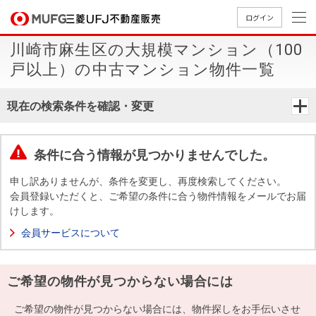
ログイン
川崎市麻生区の大規模マンション（100
買いたい
戸以上）の中古マンション物件一覧
売りたい
現在の検索条件を確認・変更
店舗案内
買いたいTOP
売りたいTOP
店舗案内TOP
会社情報TOP
採用情報TOP
条件に合う情報が見つかりませんでした。
会社情報
申し訳ありませんが、条件を変更し、再度検索してください。
会員登録いただくと、ご希望の条件に合う物件情報をメールでお届
けします。
採用情報
店舗のご
ごあいさ
新卒採用
店舗のご
会社概
キャリア
店舗のご
MUFG
中古
無
新
売
A
会員サービスについて
案内（首
つ
情報
案内（名
要
採用情報
案内（関
Way
マン
料
築・
却
都圏）
古屋）
西）
法人のお客さま
ショ
査
中古
相
経営ビジ
役員一
ご希望の物件が見つからない場合には
組織図
ンを
定
一戸
談
ョン
覧
探す
建て
提携企業にお勤めの方
ご希望の物件が見つからない場合には、物件探しをお手伝いさせ