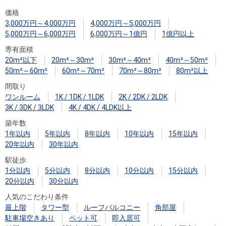
住まいと
ック）
購入ガイ
価格
暮らしの
ド
3,000万円～4,000万円
4,000万円～5,000万円
税金の本
5,000万円～6,000万円
6,000万円～1億円
1億円以上
（電子ブ
専有面積
ック）
20m²以下
20m²～30m²
30m²～40m²
40m²～50m²
50m²～60m²
60m²～70m²
70m²～80m²
80m²以上
間取り
ワンルーム
1K / 1DK / 1LDK
2K / 2DK / 2LDK
3K / 3DK / 3LDK
4K / 4DK / 4LDK以上
築年数
1年以内
5年以内
8年以内
10年以内
15年以内
20年以内
30年以内
駅徒歩
1分以内
5分以内
8分以内
10分以内
15分以内
20分以内
30分以内
人気のこだわり条件
最上階
タワー型
ルーフバルコニー
角部屋
駐車場空きあり
ペット可
即入居可