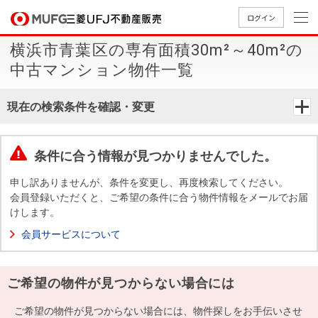
ログイン
横浜市青葉区の専有面積30m²～40m²の
買いたい
中古マンション物件一覧
売りたい
現在の検索条件を確認・変更
店舗案内
買いたいTOP
売りたいTOP
店舗案内TOP
会社情報TOP
採用情報TOP
条件に合う情報が見つかりませんでした。
会社情報
申し訳ありませんが、条件を変更し、再度検索してください。
会員登録いただくと、ご希望の条件に合う物件情報をメールでお届
けします。
採用情報
店舗のご
ごあいさ
新卒採用
店舗のご
会社概
キャリア
店舗のご
MUFG
中古
無
新
売
A
会員サービスについて
案内（首
つ
情報
案内（名
要
採用情報
案内（関
Way
マン
料
築・
却
都圏）
古屋）
西）
法人のお客さま
ショ
査
中古
相
経営ビジ
役員一
ご希望の物件が見つからない場合には
組織図
ンを
定
一戸
談
ョン
覧
探す
建て
提携企業にお勤めの方
ご希望の物件が見つからない場合には、物件探しをお手伝いさせ