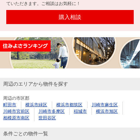
を探
ていただきます。ご相談はお気軽に！
本社地
ニュース
沿革
す
売却
会員ページ
図
リリース
購入相談
投
時手
事業
資
取り
用物
会社案内
閉じる
用
金額
件を
（電子ブ
物
試算
探す
ック版）
件
を
売却向け
周辺相場
住まい1プ
探
サービス
検索
ラス（お
す
役立ちコ
周辺のエリアから物件を探す
ラム）
周辺の市区郡
購入向け
住宅ロー
住まい1プ
町田市
横浜市緑区
横浜市都筑区
川崎市麻生区
住まいと
売却ガイ
サービス
ンシミュ
ラス（お
川崎市宮前区
川崎市多摩区
稲城市
横浜市旭区
暮らしの
ド
レーショ
役立ちコ
相模原市南区
世田谷区
税金の本
ン
ラム）
（電子ブ
条件ごとの物件一覧