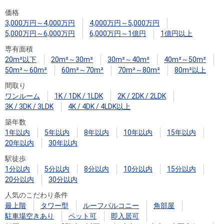
住まいと
ック）
購入ガイ
価格
暮らしの
ド
3,000万円～4,000万円
4,000万円～5,000万円
税金の本
5,000万円～6,000万円
6,000万円～1億円
1億円以上
（電子ブ
専有面積
ック）
20m²以下
20m²～30m²
30m²～40m²
40m²～50m²
50m²～60m²
60m²～70m²
70m²～80m²
80m²以上
間取り
ワンルーム
1K / 1DK / 1LDK
2K / 2DK / 2LDK
3K / 3DK / 3LDK
4K / 4DK / 4LDK以上
築年数
1年以内
5年以内
8年以内
10年以内
15年以内
20年以内
30年以内
駅徒歩
1分以内
5分以内
8分以内
10分以内
15分以内
20分以内
30分以内
人気のこだわり条件
最上階
タワー型
ルーフバルコニー
角部屋
駐車場空きあり
ペット可
即入居可