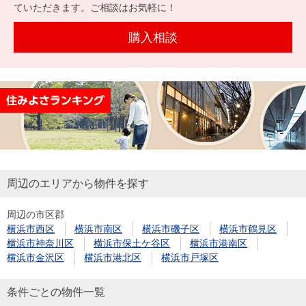
を探
ていただきます。ご相談はお気軽に！
本社地
ニュース
沿革
す
売却
会員ページ
図
リリース
購入相談
投
時手
事業
資
取り
用物
会社案内
閉じる
用
金額
件を
（電子ブ
物
試算
探す
ック版）
件
を
売却向け
周辺相場
住まい1プ
探
サービス
検索
ラス（お
す
役立ちコ
周辺のエリアから物件を探す
ラム）
周辺の市区郡
購入向け
住宅ロー
住まい1プ
横浜市西区
横浜市南区
横浜市磯子区
横浜市鶴見区
住まいと
売却ガイ
サービス
ンシミュ
ラス（お
横浜市神奈川区
横浜市保土ケ谷区
横浜市港南区
暮らしの
ド
レーショ
役立ちコ
横浜市金沢区
横浜市港北区
横浜市戸塚区
税金の本
ン
ラム）
（電子ブ
条件ごとの物件一覧