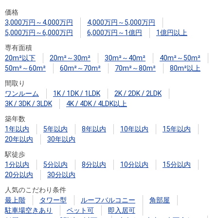
住まいと
ック）
購入ガイ
価格
暮らしの
ド
3,000万円～4,000万円
4,000万円～5,000万円
税金の本
5,000万円～6,000万円
6,000万円～1億円
1億円以上
（電子ブ
専有面積
ック）
20m²以下
20m²～30m²
30m²～40m²
40m²～50m²
50m²～60m²
60m²～70m²
70m²～80m²
80m²以上
間取り
ワンルーム
1K / 1DK / 1LDK
2K / 2DK / 2LDK
3K / 3DK / 3LDK
4K / 4DK / 4LDK以上
築年数
1年以内
5年以内
8年以内
10年以内
15年以内
20年以内
30年以内
駅徒歩
1分以内
5分以内
8分以内
10分以内
15分以内
20分以内
30分以内
人気のこだわり条件
最上階
タワー型
ルーフバルコニー
角部屋
駐車場空きあり
ペット可
即入居可