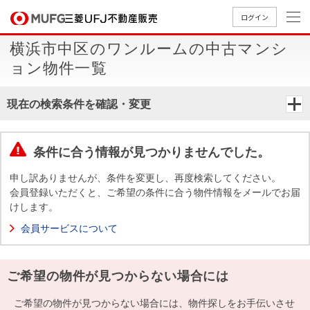
ログイン
横浜市中区のワンルームの中古マンシ
買いたい
ョン物件一覧
売りたい
現在の検索条件を確認・変更
店舗案内
買いたいTOP
売りたいTOP
店舗案内TOP
会社情報TOP
採用情報TOP
条件に合う情報が見つかりませんでした。
会社情報
申し訳ありませんが、条件を変更し、再度検索してください。
会員登録いただくと、ご希望の条件に合う物件情報をメールでお届
けします。
採用情報
店舗のご
ごあいさ
新卒採用
店舗のご
会社概
キャリア
店舗のご
MUFG
中古
無
新
売
A
会員サービスについて
案内（首
つ
情報
案内（名
要
採用情報
案内（関
Way
マン
料
築・
却
都圏）
古屋）
西）
法人のお客さま
ショ
査
中古
相
経営ビジ
役員一
ご希望の物件が見つからない場合には
組織図
ンを
定
一戸
談
ョン
覧
探す
建て
提携企業にお勤めの方
ご希望の物件が見つからない場合には、物件探しをお手伝いさせ