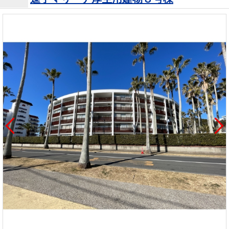
を探
本社地
ニュース
沿革
す
売却
会員ページ
図
リリース
投
時手
事業
資
取り
用物
会社案内
閉じる
用
金額
件を
（電子ブ
物
試算
探す
ック版）
件
を
売却向け
周辺相場
住まい1プ
探
サービス
検索
ラス（お
す
役立ちコ
ラム）
購入向け
住宅ロー
住まい1プ
住まいと
売却ガイ
サービス
ンシミュ
ラス（お
暮らしの
ド
レーショ
役立ちコ
税金の本
ン
ラム）
（電子ブ