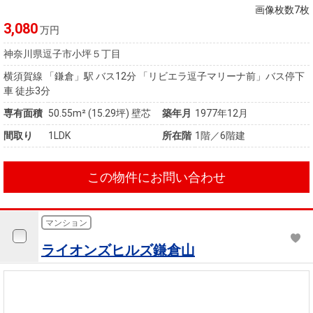
画像枚数7枚
3,080
万円
神奈川県逗子市小坪５丁目
横須賀線 「鎌倉」駅 バス12分 「リビエラ逗子マリーナ前」バス停下
車 徒歩3分
専有面積
50.55m²
(15.29坪)
壁芯
築年月
1977年12月
間取り
1LDK
所在階
1階／6階建
この物件にお問い合わせ
マンション
ライオンズヒルズ鎌倉山