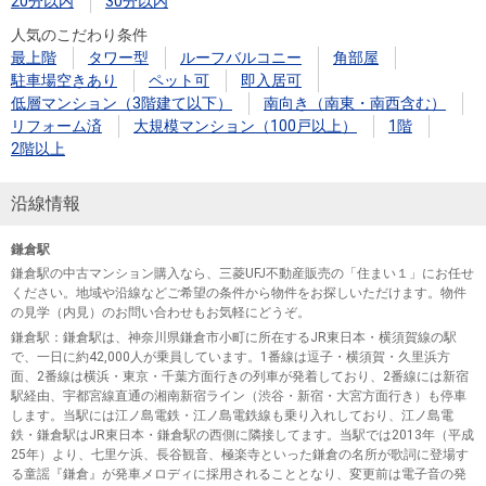
20分以内
30分以内
人気のこだわり条件
最上階
タワー型
ルーフバルコニー
角部屋
駐車場空きあり
ペット可
即入居可
低層マンション（3階建て以下）
南向き（南東・南西含む）
リフォーム済
大規模マンション（100戸以上）
1階
2階以上
沿線情報
鎌倉駅
鎌倉駅の中古マンション購入なら、三菱UFJ不動産販売の「住まい１」にお任せ
ください。地域や沿線などご希望の条件から物件をお探しいただけます。物件
の見学（内見）のお問い合わせもお気軽にどうぞ。
鎌倉駅
：鎌倉駅は、神奈川県鎌倉市小町に所在するJR東日本・横須賀線の駅
で、一日に約42,000人が乗員しています。1番線は逗子・横須賀・久里浜方
面、2番線は横浜・東京・千葉方面行きの列車が発着しており、2番線には新宿
駅経由、宇都宮線直通の湘南新宿ライン（渋谷・新宿・大宮方面行き）も停車
します。当駅には江ノ島電鉄・江ノ島電鉄線も乗り入れしており、江ノ島電
鉄・鎌倉駅はJR東日本・鎌倉駅の西側に隣接してます。当駅では2013年（平成
25年）より、七里ケ浜、長谷観音、極楽寺といった鎌倉の名所が歌詞に登場す
る童謡『鎌倉』が発車メロディに採用されることとなり、変更前は電子音の発