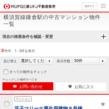
ログイン
横須賀線鎌倉駅の中古マンション物件
買いたい
一覧
売りたい
現在の検索条件を確認・変更
店舗案内
3
件中
1 - 3件を表示
買いたいTOP
売りたいTOP
店舗案内TOP
会社情報TOP
採用情報TOP
並び替え
表示件数
会社情報
すべての物件をチェック
採用情報
店舗のご
ごあいさ
新卒採用
店舗のご
会社概
キャリア
店舗のご
MUFG
中古
無
新
売
A
チェックした
物件すべてを
案内（首
つ
情報
案内（名
要
採用情報
案内（関
Way
マン
料
築・
却
お問い合わせ
お気に入り
都圏）
古屋）
西）
法人のお客さま
ショ
査
中古
相
経営ビジ
役員一
組織図
ンを
定
一戸
談
マンション
ョン
覧
探す
建て
提携企業にお勤めの方
逗子マリーナ厚生用建物８号棟