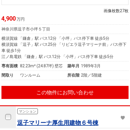
住まいと
ック）
購入ガイ
暮らしの
ド
画像枚数27枚
税金の本
4,900
万円
（電子ブ
神奈川県逗子市小坪５丁目
ック）
横須賀線 「鎌倉」駅 バス12分 「小坪」バス停下車 徒歩5分
横須賀線 「逗子」駅 バス25分 「リビエラ逗子マリーナ前」バス停下
車 徒歩1分
江ノ島電鉄 「鎌倉」駅 バス12分 「小坪」バス停下車 徒歩5分
専有面積
82.23m²
(24.87坪)
壁芯
築年月
1989年3月
間取り
ワンルーム
所在階
2階／5階建
この物件にお問い合わせ
マンション
逗子マリーナ厚生用建物６号棟