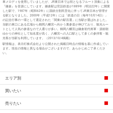
車メロディを使用していましたが、JR東日本では初となるフルート演奏による
『鎌倉』を音源にしています。鎌倉駅は官設鉄道が1889年（明治22年）に開業
した駅で、1987年（昭和62年）に国鉄分割民営化に伴ってJR東日本が管理す
る駅となりました。2000年（平成12年）には「鉄道の日（毎年10月14日）」
の記念行事の一環として選定された「関東の駅百選」に当駅が選ばれました。
当駅の東口にある広場から鶴岡八幡宮へ向かう裏参道が伸びており、観光ルー
トとして人気の参道なので人通りが多い。鶴岡八幡宮は鎌倉初代将軍・源頼朝
ゆかりの神社として知名度が高く、八幡宮への入口駅として多くの参拝客・観
光客が当駅を利用しています。（2013/10/4掲載）
駅情報は、表示灯株式会社より公開された掲載日時点の情報を基に作成してい
ます。現在の情報と異なる場合がございますので、あらかじめご了承くださ
い。
エリア別
買いたい
売りたい