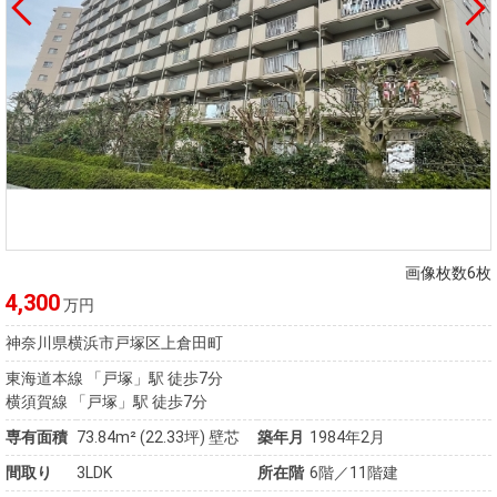
画像枚数6枚
4,300
万円
神奈川県横浜市戸塚区上倉田町
東海道本線 「戸塚」駅 徒歩7分
横須賀線 「戸塚」駅 徒歩7分
専有面積
73.84m²
(22.33坪)
壁芯
築年月
1984年2月
間取り
3LDK
所在階
6階／11階建