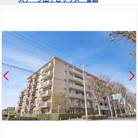
を探
本社地
ニュース
沿革
す
売却
会員ページ
図
リリース
投
時手
事業
資
取り
用物
会社案内
閉じる
用
金額
件を
（電子ブ
物
試算
探す
ック版）
件
を
売却向け
周辺相場
住まい1プ
探
サービス
検索
ラス（お
す
役立ちコ
ラム）
購入向け
住宅ロー
住まい1プ
住まいと
売却ガイ
サービス
ンシミュ
ラス（お
暮らしの
ド
レーショ
役立ちコ
税金の本
ン
ラム）
（電子ブ