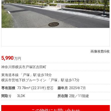
画像枚数6枚
5,990
万円
神奈川県横浜市戸塚区吉田町
東海道本線 「戸塚」駅 徒歩18分
横浜市営地下鉄ブルーライン 「戸塚」駅 徒歩17分
専有面積
73.78m²
(22.31坪)
壁芯
築年月
2025年7月
間取り
3LDK
所在階
2階／11階建
この物件にお問い合わせ