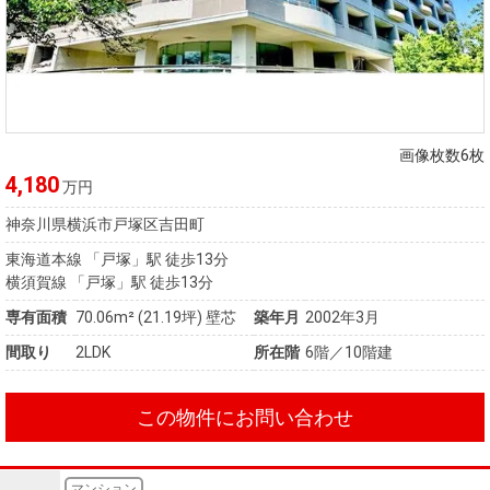
画像枚数6枚
4,180
万円
神奈川県横浜市戸塚区吉田町
東海道本線 「戸塚」駅 徒歩13分
横須賀線 「戸塚」駅 徒歩13分
専有面積
70.06m²
(21.19坪)
壁芯
築年月
2002年3月
間取り
2LDK
所在階
6階／10階建
この物件にお問い合わせ
マンション