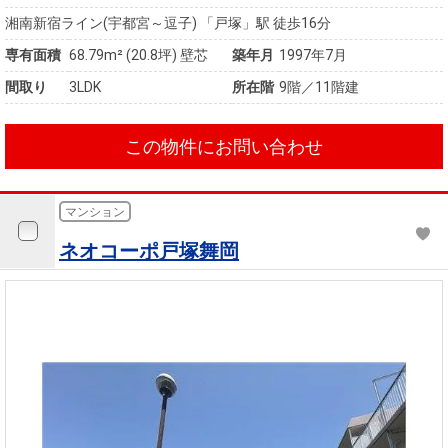
湘南新宿ライン(宇都宮～逗子) 「戸塚」駅 徒歩16分
専有面積
68.79m²
(20.8坪)
壁芯
築年月
1997年7月
間取り
3LDK
所在階
9階／11階建
この物件にお問い合わせ
マンション
ネオコーポ戸塚舞岡