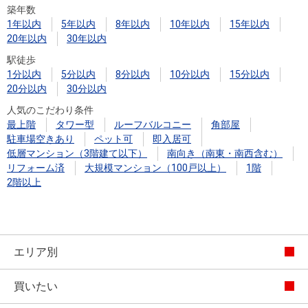
築年数
1年以内
5年以内
8年以内
10年以内
15年以内
20年以内
30年以内
駅徒歩
1分以内
5分以内
8分以内
10分以内
15分以内
20分以内
30分以内
人気のこだわり条件
最上階
タワー型
ルーフバルコニー
角部屋
駐車場空きあり
ペット可
即入居可
低層マンション（3階建て以下）
南向き（南東・南西含む）
リフォーム済
大規模マンション（100戸以上）
1階
2階以上
エリア別
買いたい