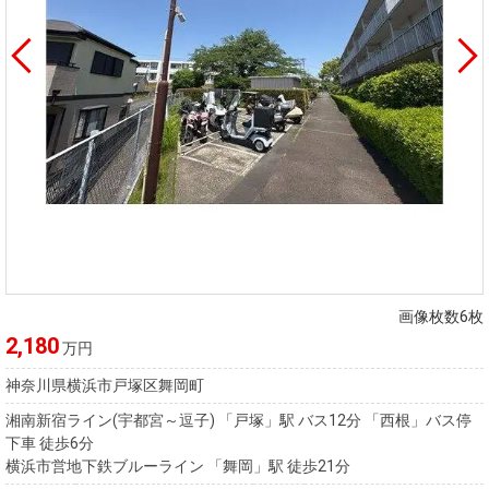
画像枚数6枚
2,180
万円
神奈川県横浜市戸塚区舞岡町
湘南新宿ライン(宇都宮～逗子) 「戸塚」駅 バス12分 「西根」バス停
下車 徒歩6分
横浜市営地下鉄ブルーライン 「舞岡」駅 徒歩21分