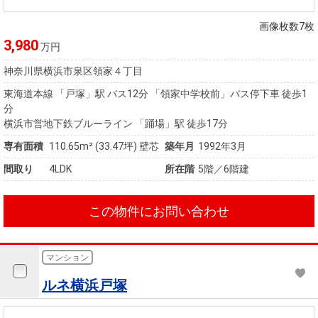
住まいと
ック）
購入ガイ
暮らしの
ド
画像枚数7枚
税金の本
3,980
万円
（電子ブ
神奈川県横浜市泉区領家４丁目
ック）
東海道本線 「戸塚」駅 バス12分 「領家中学校前」バス停下車 徒歩1
分
横浜市営地下鉄ブルーライン 「踊場」駅 徒歩17分
専有面積
110.65m²
(33.47坪)
壁芯
築年月
1992年3月
間取り
4LDK
所在階
5階／6階建
この物件にお問い合わせ
マンション
ルネ横浜戸塚