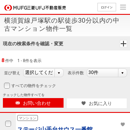
ログイン
横須賀線戸塚駅の駅徒歩30分以内の中
買いたい
古マンション物件一覧
売りたい
現在の検索条件を確認・変更
店舗案内
8
件中
1 - 8件を表示
買いたいTOP
売りたいTOP
店舗案内TOP
会社情報TOP
採用情報TOP
並び替え
表示件数
会社情報
すべての物件をチェック
採用情報
店舗のご
ごあいさ
新卒採用
店舗のご
会社概
キャリア
店舗のご
MUFG
中古
無
新
売
A
チェックした
物件すべてを
案内（首
つ
情報
案内（名
要
採用情報
案内（関
Way
マン
料
築・
却
お問い合わせ
お気に入り
都圏）
古屋）
西）
法人のお客さま
ショ
査
中古
相
経営ビジ
役員一
組織図
ンを
定
一戸
談
マンション
ョン
覧
探す
建て
提携企業にお勤めの方
ステージ山手台サウス一番館