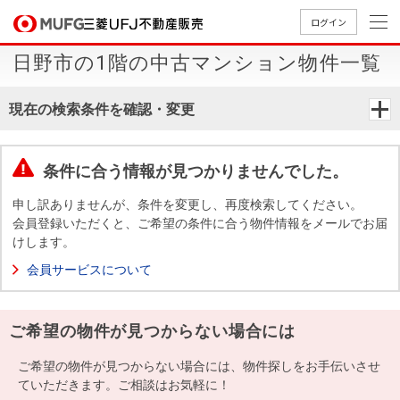
ログイン
日野市の1階の中古マンション物件一覧
買いたい
現在の検索条件を確認・変更
売りたい
条件に合う情報が見つかりませんでした。
店舗案内
買いたいTOP
売りたいTOP
店舗案内TOP
会社情報TOP
採用情報TOP
申し訳ありませんが、条件を変更し、再度検索してください。
会員登録いただくと、ご希望の条件に合う物件情報をメールでお届
会社情報
けします。
会員サービスについて
採用情報
店舗のご
ごあいさ
新卒採用
店舗のご
会社概
キャリア
店舗のご
MUFG
中古
無
新
売
A
案内（首
つ
情報
案内（名
要
採用情報
案内（関
Way
マン
料
築・
却
ご希望の物件が見つからない場合には
都圏）
古屋）
西）
法人のお客さま
ショ
査
中古
相
経営ビジ
役員一
組織図
ンを
定
一戸
談
ご希望の物件が見つからない場合には、物件探しをお手伝いさせ
ョン
覧
探す
建て
ていただきます。ご相談はお気軽に！
提携企業にお勤めの方