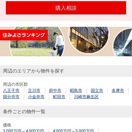
を探
本社地
ニュース
購入相談
沿革
す
売却
会員ページ
図
リリース
投
時手
事業
資
取り
用物
会社案内
閉じる
用
金額
件を
（電子ブ
物
試算
探す
ック版）
件
を
売却向け
周辺相場
住まい1プ
探
周辺のエリアから物件を探す
サービス
検索
ラス（お
す
役立ちコ
周辺の市区郡
ラム）
八王子市
立川市
府中市
昭島市
国立市
多摩市
購入向け
住宅ロー
住まい1プ
国分寺市
小金井市
町田市
川崎市麻生区
住まいと
売却ガイ
サービス
ンシミュ
ラス（お
暮らしの
ド
レーショ
役立ちコ
条件ごとの物件一覧
税金の本
ン
ラム）
（電子ブ
価格
3,000万円～4,000万円
4,000万円～5,000万円