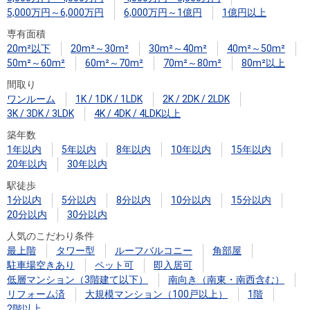
住まいと
ック）
購入ガイ
5,000万円～6,000万円
6,000万円～1億円
1億円以上
暮らしの
ド
専有面積
税金の本
20m²以下
20m²～30m²
30m²～40m²
40m²～50m²
（電子ブ
50m²～60m²
60m²～70m²
70m²～80m²
80m²以上
ック）
間取り
ワンルーム
1K / 1DK / 1LDK
2K / 2DK / 2LDK
3K / 3DK / 3LDK
4K / 4DK / 4LDK以上
築年数
1年以内
5年以内
8年以内
10年以内
15年以内
20年以内
30年以内
駅徒歩
1分以内
5分以内
8分以内
10分以内
15分以内
20分以内
30分以内
人気のこだわり条件
最上階
タワー型
ルーフバルコニー
角部屋
駐車場空きあり
ペット可
即入居可
低層マンション（3階建て以下）
南向き（南東・南西含む）
リフォーム済
大規模マンション（100戸以上）
1階
2階以上