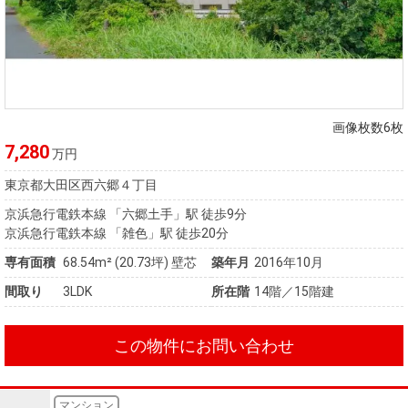
画像枚数6枚
7,280
万円
東京都大田区西六郷４丁目
京浜急行電鉄本線 「六郷土手」駅 徒歩9分
京浜急行電鉄本線 「雑色」駅 徒歩20分
専有面積
68.54m²
(20.73坪)
壁芯
築年月
2016年10月
間取り
3LDK
所在階
14階／15階建
この物件にお問い合わせ
マンション