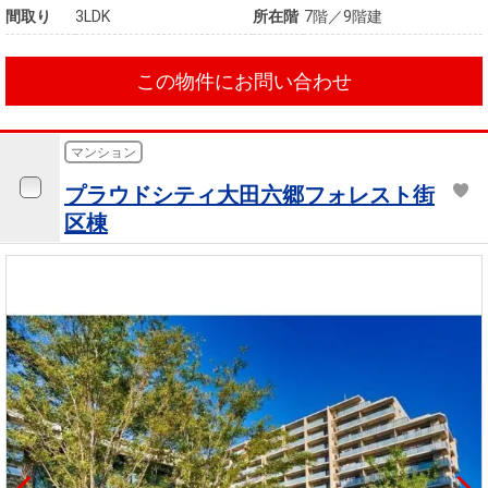
間取り
3LDK
所在階
7階／9階建
この物件にお問い合わせ
マンション
プラウドシティ大田六郷フォレスト街
区棟