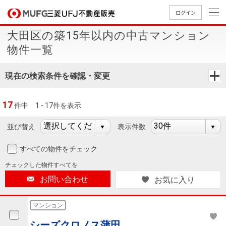
ログイン
大田区の築15年以内の中古マンション
買いたい
物件一覧
売りたい
現在の検索条件を確認・変更
店舗案内
17
件中
1 - 17件を表示
買いたいTOP
売りたいTOP
店舗案内TOP
会社情報TOP
採用情報TOP
並び替え
表示件数
会社情報
すべての物件をチェック
採用情報
店舗のご
ごあいさ
新卒採用
店舗のご
会社概
キャリア
店舗のご
MUFG
中古
無
新
売
A
チェックした
物件すべてを
案内（首
つ
情報
案内（名
要
採用情報
案内（関
Way
マン
料
築・
却
お問い合わせ
お気に入り
都圏）
古屋）
西）
法人のお客さま
ショ
査
中古
相
経営ビジ
役員一
組織図
ンを
定
一戸
談
マンション
ョン
覧
探す
建て
提携企業にお勤めの方
シーズクロノス蒲田