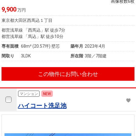
画像枚数6枚
9,900
万円
東京都大田区西馬込１丁目
都営浅草線 「西馬込」駅 徒歩7分
都営浅草線 「馬込」駅 徒歩10分
専有面積
68m²
(20.57坪)
壁芯
築年月
2023年4月
間取り
3LDK
所在階
3階／7階建
この物件にお問い合わせ
マンション
NEW
ハイコート洗足池