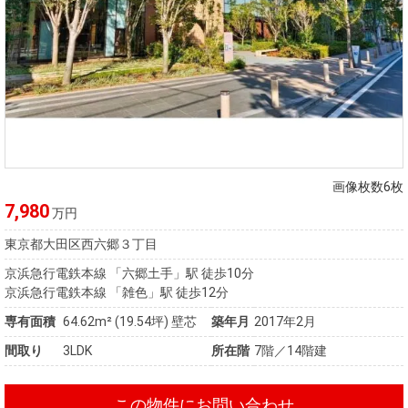
画像枚数6枚
7,980
万円
東京都大田区西六郷３丁目
京浜急行電鉄本線 「六郷土手」駅 徒歩10分
京浜急行電鉄本線 「雑色」駅 徒歩12分
専有面積
64.62m²
(19.54坪)
壁芯
築年月
2017年2月
間取り
3LDK
所在階
7階／14階建
この物件にお問い合わせ