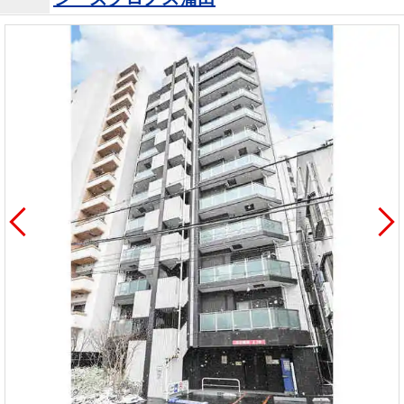
を探
本社地
ニュース
沿革
す
売却
会員ページ
図
リリース
投
時手
事業
資
取り
用物
会社案内
閉じる
用
金額
件を
（電子ブ
物
試算
探す
ック版）
件
を
売却向け
周辺相場
住まい1プ
探
サービス
検索
ラス（お
す
役立ちコ
ラム）
購入向け
住宅ロー
住まい1プ
住まいと
売却ガイ
サービス
ンシミュ
ラス（お
暮らしの
ド
レーショ
役立ちコ
税金の本
ン
ラム）
（電子ブ