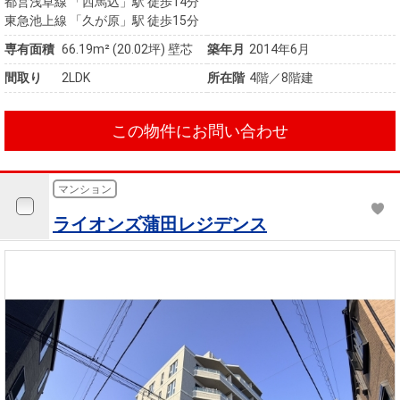
都営浅草線 「西馬込」駅 徒歩14分
東急池上線 「久が原」駅 徒歩15分
専有面積
66.19m²
(20.02坪)
壁芯
築年月
2014年6月
間取り
2LDK
所在階
4階／8階建
この物件にお問い合わせ
マンション
ライオンズ蒲田レジデンス