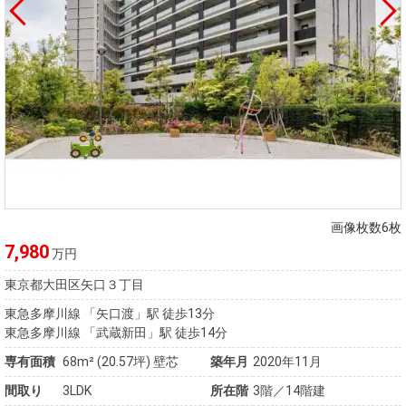
画像枚数6枚
7,980
万円
東京都大田区矢口３丁目
東急多摩川線 「矢口渡」駅 徒歩13分
東急多摩川線 「武蔵新田」駅 徒歩14分
専有面積
68m²
(20.57坪)
壁芯
築年月
2020年11月
間取り
3LDK
所在階
3階／14階建