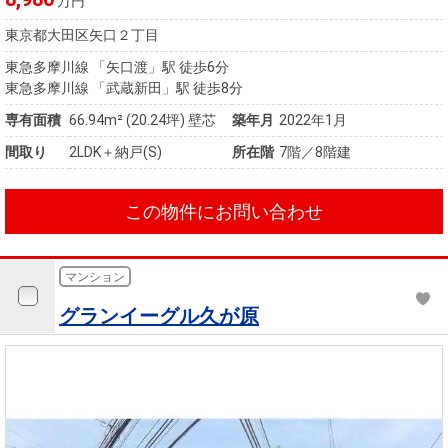
万円
東京都大田区矢口２丁目
東急多摩川線 「矢口渡」駅 徒歩6分
東急多摩川線 「武蔵新田」駅 徒歩8分
専有面積
66.94m²
(20.24坪)
壁芯
築年月
2022年1月
間取り
2LDK＋納戸(S)
所在階
7階／8階建
この物件にお問い合わせ
マンション
グランイーグル久が原