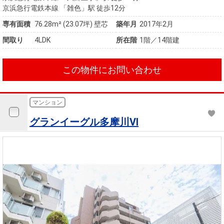
京浜急行電鉄本線 「雑色」駅 徒歩12分
専有面積
76.28m²
(23.07坪)
壁芯
築年月
2017年2月
間取り
4LDK
所在階
1階／14階建
この物件にお問い合わせ
マンション
グランイーグル多摩川VI