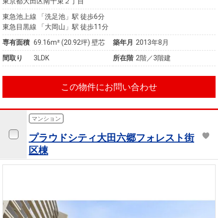
東京都大田区南千束２丁目
東急池上線 「洗足池」駅 徒歩6分
東急目黒線 「大岡山」駅 徒歩11分
専有面積
69.16m²
(20.92坪)
壁芯
築年月
2013年8月
間取り
3LDK
所在階
2階／3階建
この物件にお問い合わせ
マンション
プラウドシティ大田六郷フォレスト街
区棟