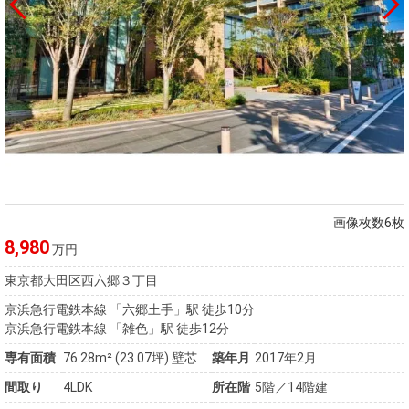
画像枚数6枚
8,980
万円
東京都大田区西六郷３丁目
京浜急行電鉄本線 「六郷土手」駅 徒歩10分
京浜急行電鉄本線 「雑色」駅 徒歩12分
専有面積
76.28m²
(23.07坪)
壁芯
築年月
2017年2月
間取り
4LDK
所在階
5階／14階建