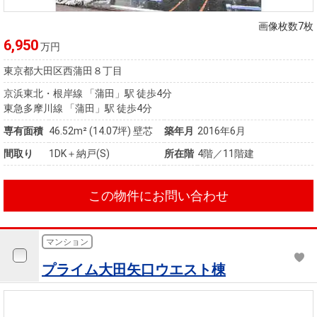
住まいと
ック）
購入ガイ
暮らしの
ド
画像枚数7枚
税金の本
6,950
万円
（電子ブ
東京都大田区西蒲田８丁目
ック）
京浜東北・根岸線 「蒲田」駅 徒歩4分
東急多摩川線 「蒲田」駅 徒歩4分
専有面積
46.52m²
(14.07坪)
壁芯
築年月
2016年6月
間取り
1DK＋納戸(S)
所在階
4階／11階建
この物件にお問い合わせ
マンション
プライム大田矢口ウエスト棟