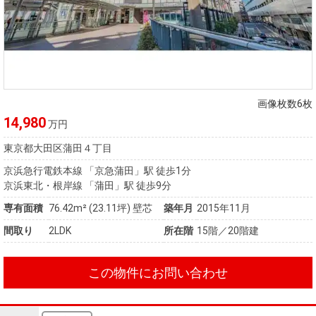
画像枚数6枚
14,980
万円
東京都大田区蒲田４丁目
京浜急行電鉄本線 「京急蒲田」駅 徒歩1分
京浜東北・根岸線 「蒲田」駅 徒歩9分
専有面積
76.42m²
(23.11坪)
壁芯
築年月
2015年11月
間取り
2LDK
所在階
15階／20階建
この物件にお問い合わせ