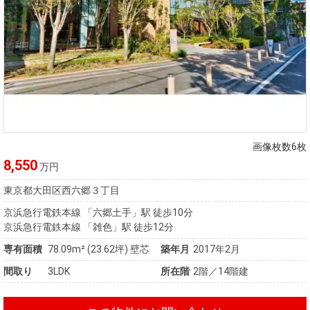
画像枚数6枚
8,550
万円
東京都大田区西六郷３丁目
京浜急行電鉄本線 「六郷土手」駅 徒歩10分
京浜急行電鉄本線 「雑色」駅 徒歩12分
専有面積
78.09m²
(23.62坪)
壁芯
築年月
2017年2月
間取り
3LDK
所在階
2階／14階建