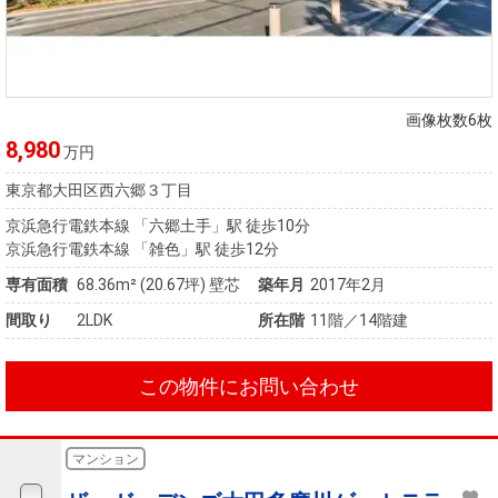
画像枚数6枚
8,980
万円
東京都大田区西六郷３丁目
京浜急行電鉄本線 「六郷土手」駅 徒歩10分
京浜急行電鉄本線 「雑色」駅 徒歩12分
専有面積
68.36m²
(20.67坪)
壁芯
築年月
2017年2月
間取り
2LDK
所在階
11階／14階建
この物件にお問い合わせ
マンション