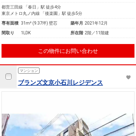
都営三田線 「春日」駅 徒歩4分
東京メトロ丸ノ内線 「後楽園」駅 徒歩5分
専有面積
31m²
(9.37坪)
壁芯
築年月
2021年12月
間取り
1LDK
所在階
2階／11階建
この物件にお問い合わせ
マンション
ブランズ文京小石川レジデンス