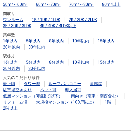
50m²～60m²
60m²～70m²
70m²～80m²
80m²以上
間取り
ワンルーム
1K / 1DK / 1LDK
2K / 2DK / 2LDK
3K / 3DK / 3LDK
4K / 4DK / 4LDK以上
築年数
1年以内
5年以内
8年以内
10年以内
15年以内
20年以内
30年以内
駅徒歩
1分以内
5分以内
8分以内
10分以内
15分以内
20分以内
30分以内
人気のこだわり条件
最上階
タワー型
ルーフバルコニー
角部屋
駐車場空きあり
ペット可
即入居可
低層マンション（3階建て以下）
南向き（南東・南西含む）
リフォーム済
大規模マンション（100戸以上）
1階
2階以上