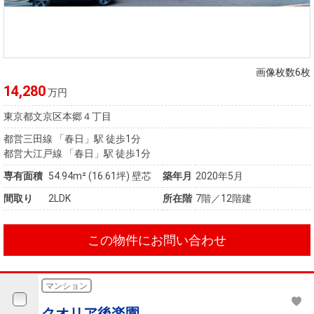
画像枚数6枚
14,280
万円
東京都文京区本郷４丁目
都営三田線 「春日」駅 徒歩1分
都営大江戸線 「春日」駅 徒歩1分
専有面積
54.94m²
(16.61坪)
壁芯
築年月
2020年5月
間取り
2LDK
所在階
7階／12階建
この物件にお問い合わせ
マンション
クオリア後楽園