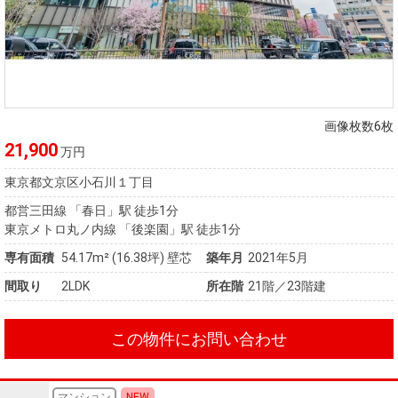
画像枚数6枚
21,900
万円
東京都文京区小石川１丁目
都営三田線 「春日」駅 徒歩1分
東京メトロ丸ノ内線 「後楽園」駅 徒歩1分
専有面積
54.17m²
(16.38坪)
壁芯
築年月
2021年5月
間取り
2LDK
所在階
21階／23階建
この物件にお問い合わせ
マンション
NEW