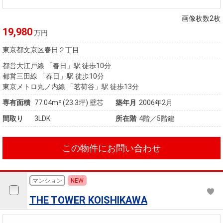
住まいと
ック）
購入ガイ
暮らしの
ド
画像枚数2枚
税金の本
19,980
万円
（電子ブ
東京都文京区春日２丁目
ック）
都営大江戸線 「春日」駅 徒歩10分
都営三田線 「春日」駅 徒歩10分
東京メトロ丸ノ内線 「茗荷谷」駅 徒歩13分
専有面積
77.04m²
(23.3坪)
壁芯
築年月
2006年2月
間取り
3LDK
所在階
4階／5階建
この物件にお問い合わせ
マンション
NEW
THE TOWER KOISHIKAWA