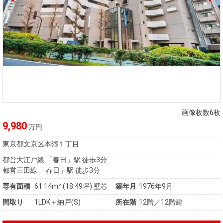
画像枚数6枚
9,980
万円
東京都文京区本郷１丁目
都営大江戸線 「春日」駅 徒歩3分
都営三田線 「春日」駅 徒歩3分
専有面積
61.14m²
(18.49坪)
壁芯
築年月
1976年9月
間取り
1LDK＋納戸(S)
所在階
12階／12階建