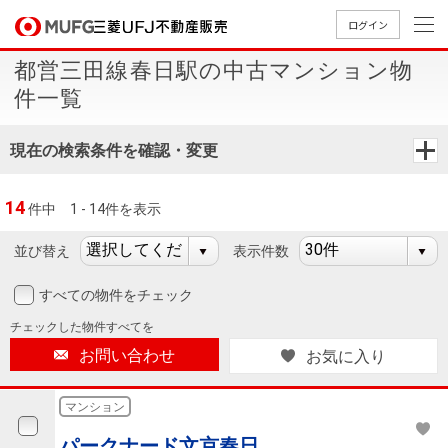
ログイン
都営三田線春日駅の中古マンション物
買いたい
件一覧
売りたい
現在の検索条件を確認・変更
店舗案内
14
件中
1 - 14件を表示
買いたいTOP
売りたいTOP
店舗案内TOP
会社情報TOP
採用情報TOP
並び替え
表示件数
会社情報
すべての物件をチェック
採用情報
店舗のご
ごあいさ
新卒採用
店舗のご
会社概
キャリア
店舗のご
MUFG
中古
無
新
売
A
チェックした
物件すべてを
案内（首
つ
情報
案内（名
要
採用情報
案内（関
Way
マン
料
築・
却
お問い合わせ
お気に入り
都圏）
古屋）
西）
法人のお客さま
ショ
査
中古
相
経営ビジ
役員一
組織図
ンを
定
一戸
談
マンション
ョン
覧
探す
建て
提携企業にお勤めの方
パークナード文京春日