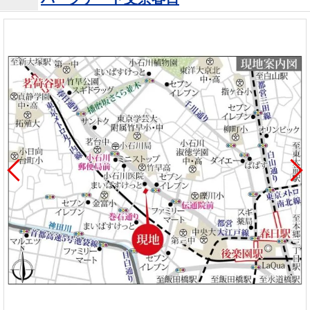
を探
本社地
ニュース
沿革
す
売却
会員ページ
図
リリース
投
時手
事業
資
取り
用物
会社案内
閉じる
用
金額
件を
（電子ブ
物
試算
探す
ック版）
件
を
売却向け
周辺相場
住まい1プ
探
サービス
検索
ラス（お
す
役立ちコ
ラム）
購入向け
住宅ロー
住まい1プ
住まいと
売却ガイ
サービス
ンシミュ
ラス（お
暮らしの
ド
レーショ
役立ちコ
税金の本
ン
ラム）
（電子ブ