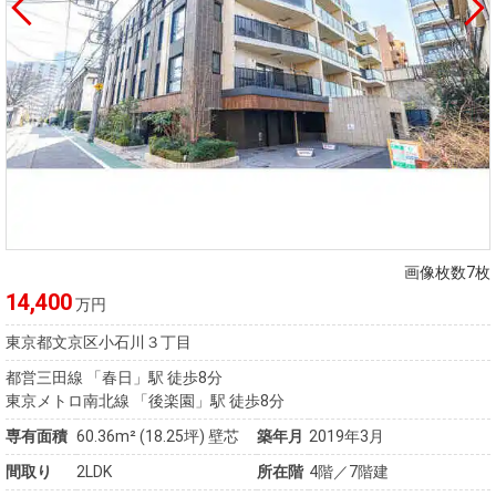
画像枚数7枚
14,400
万円
東京都文京区小石川３丁目
都営三田線 「春日」駅 徒歩8分
東京メトロ南北線 「後楽園」駅 徒歩8分
専有面積
60.36m²
(18.25坪)
壁芯
築年月
2019年3月
間取り
2LDK
所在階
4階／7階建