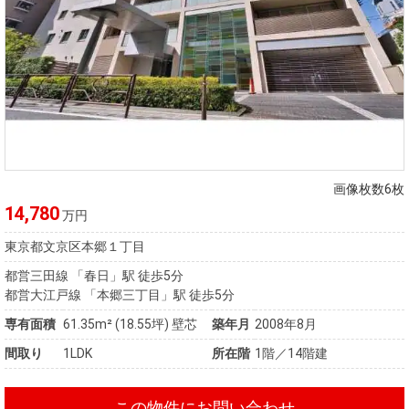
画像枚数6枚
14,780
万円
東京都文京区本郷１丁目
都営三田線 「春日」駅 徒歩5分
都営大江戸線 「本郷三丁目」駅 徒歩5分
専有面積
61.35m²
(18.55坪)
壁芯
築年月
2008年8月
間取り
1LDK
所在階
1階／14階建
この物件にお問い合わせ