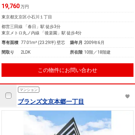
19,760
万円
東京都文京区小石川１丁目
都営三田線 「春日」駅 徒歩3分
東京メトロ丸ノ内線 「後楽園」駅 徒歩4分
専有面積
77.01m²
(23.29坪)
壁芯
築年月
2009年6月
間取り
2LDK
所在階
10階／18階建
この物件にお問い合わせ
マンション
ブランズ文京本郷一丁目