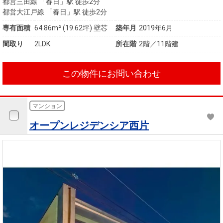
都営三田線 「春日」駅 徒歩2分
都営大江戸線 「春日」駅 徒歩2分
専有面積
64.86m²
(19.62坪)
壁芯
築年月
2019年6月
間取り
2LDK
所在階
2階／11階建
この物件にお問い合わせ
マンション
オープンレジデンシア西片