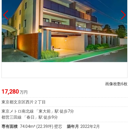
画像枚数6枚
17,280
万円
東京都文京区西片２丁目
東京メトロ南北線 「東大前」駅 徒歩7分
都営三田線 「春日」駅 徒歩9分
専有面積
74.04m²
(22.39坪)
壁芯
築年月
2022年2月