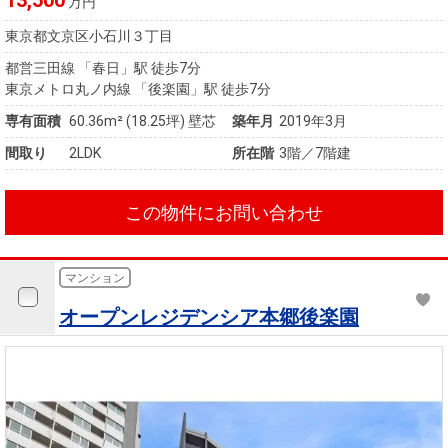
13,500
万円
東京都文京区小石川３丁目
都営三田線 「春日」駅 徒歩7分
東京メトロ丸ノ内線 「後楽園」駅 徒歩7分
専有面積
60.36m²
(18.25坪)
壁芯
築年月
2019年3月
間取り
2LDK
所在階
3階／7階建
この物件にお問い合わせ
マンション
オープンレジデンシア本郷後楽園