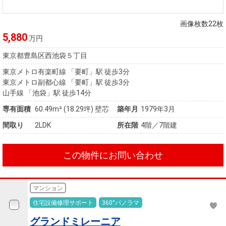
画像枚数22枚
5,880
万円
東京都豊島区西池袋５丁目
東京メトロ有楽町線 「要町」駅 徒歩3分
東京メトロ副都心線 「要町」駅 徒歩3分
山手線 「池袋」駅 徒歩14分
専有面積
60.49m²
(18.29坪)
壁芯
築年月
1979年3月
間取り
2LDK
所在階
4階／7階建
この物件にお問い合わせ
マンション
住宅設備修理サポート
360°パノラマ
グランドミレーニア