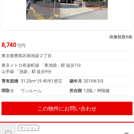
画像枚数6枚
8,740
万円
東京都豊島区南池袋２丁目
東京メトロ有楽町線 「東池袋」駅 徒歩1分
山手線 「池袋」駅 徒歩9分
専有面積
31.25m²
(9.45坪)
壁芯
築年月
2015年3月
間取り
ワンルーム
所在階
12階／49階建
この物件にお問い合わせ
マンション