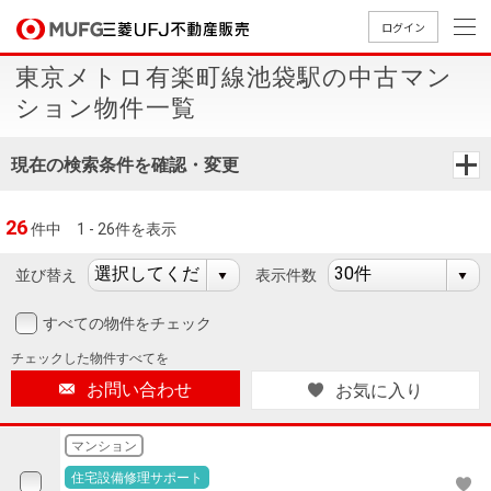
ログイン
東京メトロ有楽町線池袋駅の中古マン
買いたい
ション物件一覧
売りたい
現在の検索条件を確認・変更
店舗案内
26
件中
1 - 26件を表示
買いたいTOP
売りたいTOP
店舗案内TOP
会社情報TOP
採用情報TOP
並び替え
表示件数
会社情報
すべての物件をチェック
採用情報
店舗のご
ごあいさ
新卒採用
店舗のご
会社概
キャリア
店舗のご
MUFG
中古
無
新
売
A
チェックした
物件すべてを
案内（首
つ
情報
案内（名
要
採用情報
案内（関
Way
マン
料
築・
却
お問い合わせ
お気に入り
都圏）
古屋）
西）
法人のお客さま
ショ
査
中古
相
経営ビジ
役員一
組織図
ンを
定
一戸
談
マンション
ョン
覧
探す
建て
提携企業にお勤めの方
住宅設備修理サポート