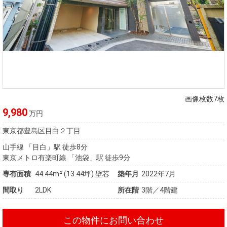
画像枚数7枚
9,980
万円
東京都豊島区目白２丁目
山手線 「目白」駅 徒歩8分
東京メトロ有楽町線 「池袋」駅 徒歩9分
専有面積
44.44m²
(13.44坪)
壁芯
築年月
2022年7月
間取り
2LDK
所在階
3階／4階建
この物件にお問い合わせ