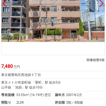
画像枚数6枚
7,480
万円
東京都豊島区西池袋５丁目
東京メトロ有楽町線 「要町」駅 徒歩5分
山手線 「池袋」駅 徒歩10分
専有面積
53.55m²
(16.19坪)
壁芯
築年月
2001年2月
間取り
2LDK
所在階
3階／8階建