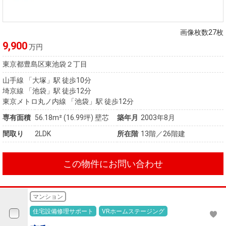
住まいと
ック）
購入ガイ
暮らしの
ド
税金の本
画像枚数27枚
（電子ブ
9,900
万円
ック）
東京都豊島区東池袋２丁目
山手線 「大塚」駅 徒歩10分
埼京線 「池袋」駅 徒歩12分
東京メトロ丸ノ内線 「池袋」駅 徒歩12分
専有面積
56.18m²
(16.99坪)
壁芯
築年月
2003年8月
間取り
2LDK
所在階
13階／26階建
この物件にお問い合わせ
マンション
住宅設備修理サポート
VRホームステージング