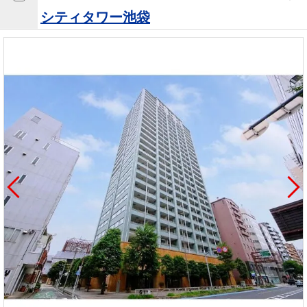
を探
本社地
ニュース
シティタワー池袋
沿革
す
売却
会員ページ
図
リリース
投
時手
事業
資
取り
用物
会社案内
閉じる
用
金額
件を
（電子ブ
物
試算
探す
ック版）
件
を
売却向け
周辺相場
住まい1プ
探
サービス
検索
ラス（お
す
役立ちコ
ラム）
購入向け
住宅ロー
住まい1プ
住まいと
売却ガイ
サービス
ンシミュ
ラス（お
暮らしの
ド
レーショ
役立ちコ
税金の本
ン
ラム）
（電子ブ