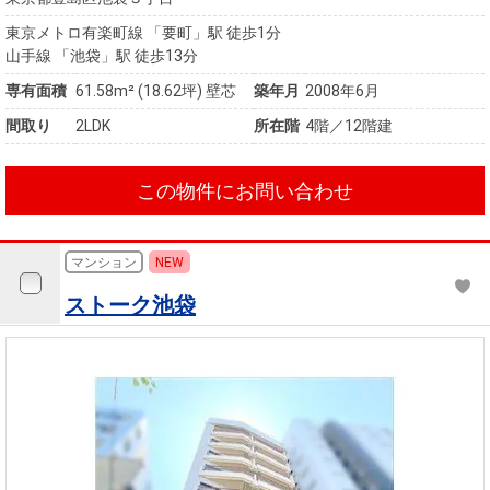
東京メトロ有楽町線 「要町」駅 徒歩1分
山手線 「池袋」駅 徒歩13分
専有面積
61.58m²
(18.62坪)
壁芯
築年月
2008年6月
間取り
2LDK
所在階
4階／12階建
この物件にお問い合わせ
マンション
NEW
ストーク池袋