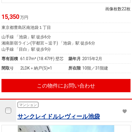
画像枚数22枚
15,350
万円
東京都豊島区南池袋１丁目
山手線 「池袋」駅 徒歩6分
湘南新宿ライン(宇都宮～逗子) 「池袋」駅 徒歩6分
山手線 「目白」駅 徒歩9分
専有面積
61.07m²
(18.47坪)
壁芯
築年月
2015年2月
間取り
2LDK＋納戸(S)×1
所在階
10階／31階建
この物件にお問い合わせ
マンション
サンクレイドルレヴィール池袋