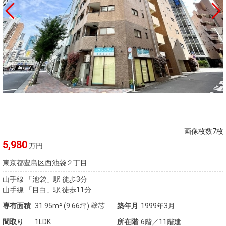
画像枚数7枚
5,980
万円
東京都豊島区西池袋２丁目
山手線 「池袋」駅 徒歩3分
山手線 「目白」駅 徒歩11分
専有面積
31.95m²
(9.66坪)
壁芯
築年月
1999年3月
間取り
1LDK
所在階
6階／11階建