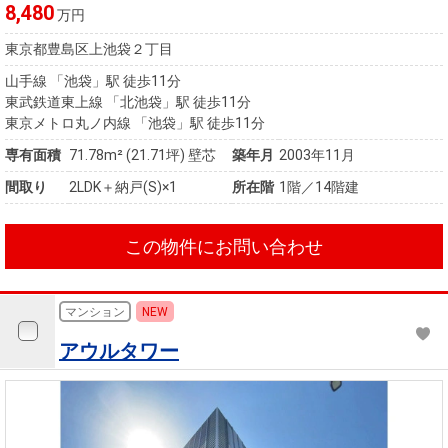
8,480
万円
東京都豊島区上池袋２丁目
山手線 「池袋」駅 徒歩11分
東武鉄道東上線 「北池袋」駅 徒歩11分
東京メトロ丸ノ内線 「池袋」駅 徒歩11分
専有面積
71.78m²
(21.71坪)
壁芯
築年月
2003年11月
間取り
2LDK＋納戸(S)×1
所在階
1階／14階建
この物件にお問い合わせ
マンション
NEW
アウルタワー