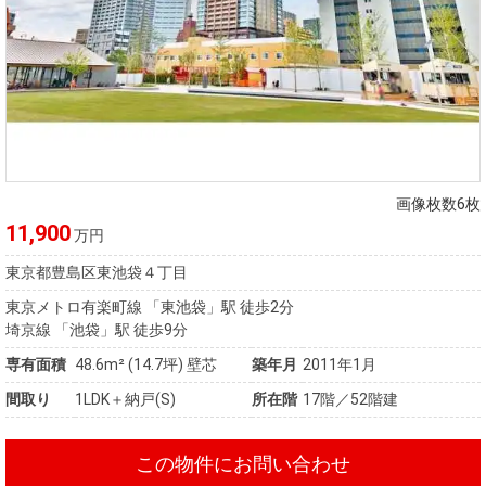
画像枚数6枚
11,900
万円
東京都豊島区東池袋４丁目
東京メトロ有楽町線 「東池袋」駅 徒歩2分
埼京線 「池袋」駅 徒歩9分
専有面積
48.6m²
(14.7坪)
壁芯
築年月
2011年1月
間取り
1LDK＋納戸(S)
所在階
17階／52階建
この物件にお問い合わせ