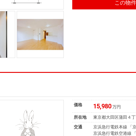
この物
価格
15,980
万円
所在地
東京都大田区蒲田４丁
交通
京浜急行電鉄本線 「京
京浜急行電鉄空港線 「