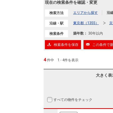
沿革
現在の検索条件を確認・変更
会員ページ
エリアから探す
沿
検索方法
会社案内（電子ブック版）
購入向けサービス
売却向けサービス
東京都（1355）
京
沿線・駅
築年数：
30年以内
検索条件
住まいと暮らしの税金の本（電子ブック）
住まいと暮らしの税金の本（電子ブック）
検索条件を保存
この条件で
4
件中
1 - 4件を表示
大きく表
すべての物件をチェック