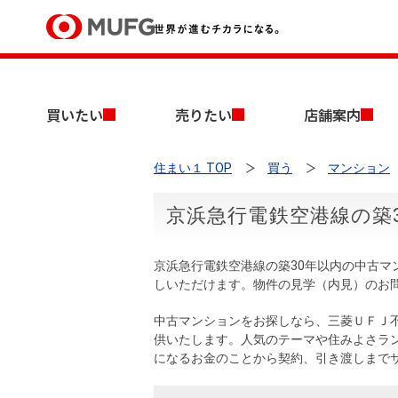
買いたい
買いたい
売りたい
店舗案内
売りたい
住まい１ TOP
買う
マンション
店舗案内
買いたいTOP
売りたいTOP
店舗案内TOP
会社情報TOP
採用情報TOP
京浜急行電鉄空港線の築
会社情報
京浜急行電鉄空港線の築30年以内の中古
採用情報
しいただけます。物件の見学（内見）のお
店舗のご案内（首都圏）
ごあいさつ
新卒採用情報
中古マンションを探す
無料査定
中古マンションをお探しなら、三菱ＵＦＪ
法人のお客さま
供いたします。人気のテーマや住みよさラ
経営ビジョン
になるお金のことから契約、引き渡しまで
投資用物件を探す
売却時手取り金額試算
提携企業にお勤めの方