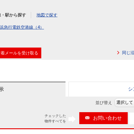
本社地図
線・駅から探す
地図で探す
住宅ローンシミュレーション
周辺相場検索
浜急行電鉄空港線（4）
購入ガイド
売却ガイド
同じ
新着メールを受け取る
シ
示
並び替え
チェックした
お問い合わせ
物件すべてを