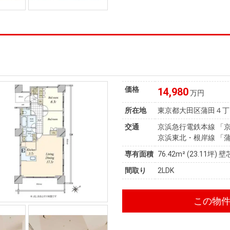
価格
14,980
万円
所在地
東京都大田区蒲田４丁
交通
京浜急行電鉄本線 「京
京浜東北・根岸線 「蒲
専有面積
76.42m²
(23.11坪)
壁
間取り
2LDK
この物