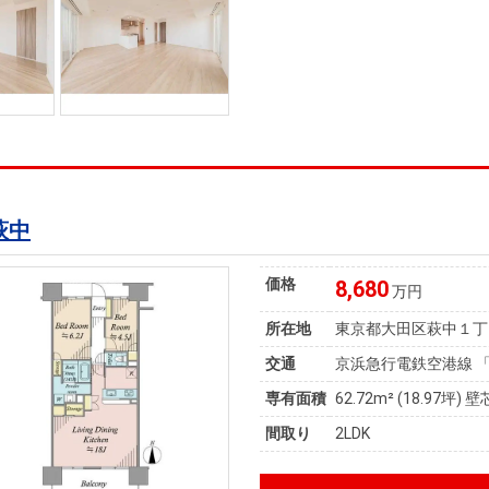
萩中
価格
8,680
万円
所在地
東京都大田区萩中１丁
交通
京浜急行電鉄空港線 「
専有面積
62.72m²
(18.97坪)
壁
間取り
2LDK