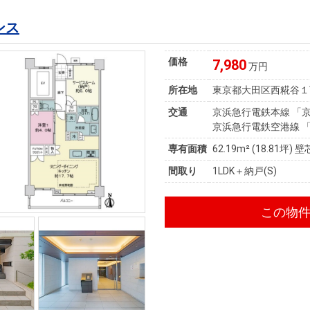
ンス
価格
7,980
万円
所在地
東京都大田区西糀谷１
交通
京浜急行電鉄本線 「京
京浜急行電鉄空港線 「
専有面積
62.19m²
(18.81坪)
壁
間取り
1LDK＋納戸(S)
この物