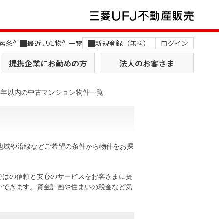
索条件
最近見た物件一覧
新規登録（無料）
ログイン
提携企業にお勤めの方
法人のお客さま
0年以内の中古マンション物件一覧
地域や沿線などご希望の条件から物件をお探
店舗のご案内（関西）
MUFG Way
土地を探す
AI不動産査定
ではの信頼と安心のサービスをお客さまに提
ができます。資金計画や住まいの税金など気
役員一覧
おすすめ物件から探す