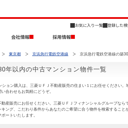
お気に入り一覧
登録した検
会社情報
採用情報
東京都
京浜急行電鉄空港線
京浜急行電鉄空港線の築3
30年以内の中古マンション物件一覧
マンション購入は、三菱ＵＦＪ不動産販売の住まい１にお任せください。
問い合わせもお気軽にどうぞ。
店舗のご案内（名古屋）
会社概要
キャリア採用情報
新築・中古一戸建てを探す
売却相談
不動産販売にお任せください。三菱ＵＦＪフィナンシャルグループなら
ンキング、こだわり条件からあなたのご希望に合う物件を検索すること
組織図
サポートいたします。
事業用物件を探す