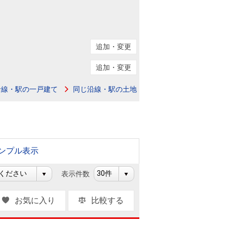
ニュースリリース
住まい1プラス（お役立ちコラム）
住まい1プラス（お役立ちコラム）
追加・変更
閉じる
追加・変更
沿線・駅の一戸建て
同じ沿線・駅の土地
ンプル表示
表示件数
お気に入り
比較する