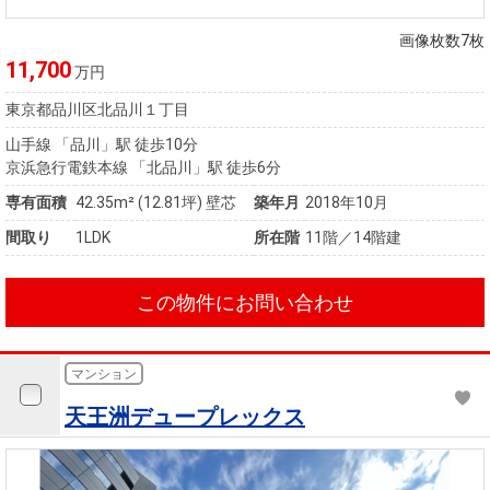
住まいと
ック）
購入ガイ
暮らしの
ド
画像枚数7枚
税金の本
11,700
万円
（電子ブ
東京都品川区北品川１丁目
ック）
山手線 「品川」駅 徒歩10分
京浜急行電鉄本線 「北品川」駅 徒歩6分
専有面積
42.35m²
(12.81坪)
壁芯
築年月
2018年10月
間取り
1LDK
所在階
11階／14階建
この物件にお問い合わせ
マンション
天王洲デュープレックス