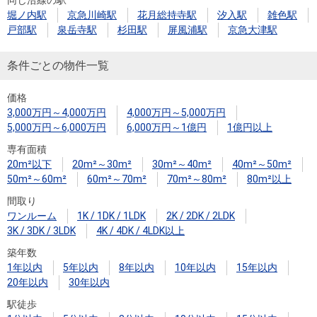
堀ノ内駅
京急川崎駅
花月総持寺駅
汐入駅
雑色駅
戸部駅
泉岳寺駅
杉田駅
屏風浦駅
京急大津駅
条件ごとの物件一覧
価格
3,000万円～4,000万円
4,000万円～5,000万円
5,000万円～6,000万円
6,000万円～1億円
1億円以上
専有面積
20m²以下
20m²～30m²
30m²～40m²
40m²～50m²
50m²～60m²
60m²～70m²
70m²～80m²
80m²以上
間取り
ワンルーム
1K / 1DK / 1LDK
2K / 2DK / 2LDK
3K / 3DK / 3LDK
4K / 4DK / 4LDK以上
築年数
1年以内
5年以内
8年以内
10年以内
15年以内
20年以内
30年以内
駅徒歩