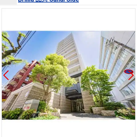
を探
本社地
ニュース
沿革
す
売却
会員ページ
図
リリース
投
時手
事業
資
取り
用物
会社案内
閉じる
用
金額
件を
（電子ブ
物
試算
探す
ック版）
件
を
売却向け
周辺相場
住まい1プ
探
サービス
検索
ラス（お
す
役立ちコ
ラム）
購入向け
住宅ロー
住まい1プ
住まいと
売却ガイ
サービス
ンシミュ
ラス（お
暮らしの
ド
レーショ
役立ちコ
税金の本
ン
ラム）
（電子ブ