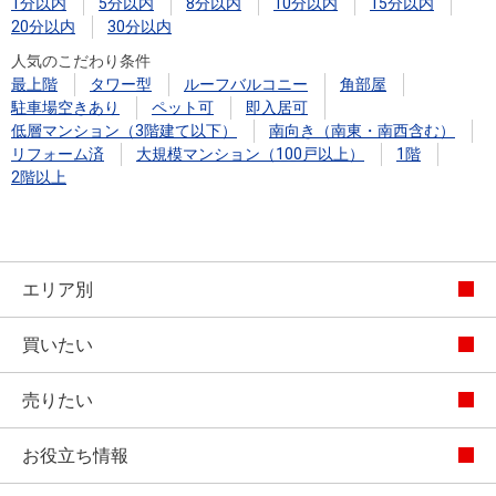
1分以内
5分以内
8分以内
10分以内
15分以内
20分以内
30分以内
人気のこだわり条件
最上階
タワー型
ルーフバルコニー
角部屋
駐車場空きあり
ペット可
即入居可
低層マンション（3階建て以下）
南向き（南東・南西含む）
リフォーム済
大規模マンション（100戸以上）
1階
2階以上
エリア別
買いたい
売りたい
お役立ち情報