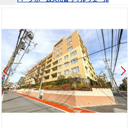
を探
本社地
ニュース
沿革
す
売却
会員ページ
図
リリース
投
時手
事業
資
取り
用物
会社案内
閉じる
用
金額
件を
（電子ブ
物
試算
探す
ック版）
件
を
売却向け
周辺相場
住まい1プ
探
サービス
検索
ラス（お
す
役立ちコ
ラム）
購入向け
住宅ロー
住まい1プ
住まいと
売却ガイ
サービス
ンシミュ
ラス（お
暮らしの
ド
レーショ
役立ちコ
税金の本
ン
ラム）
（電子ブ