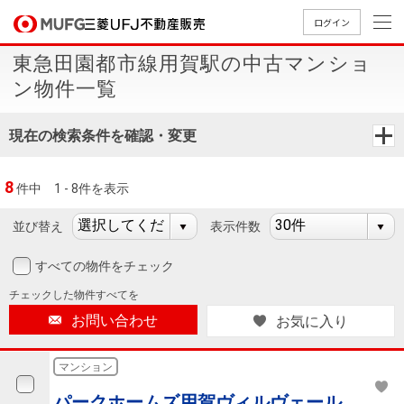
ログイン
東急田園都市線用賀駅の中古マンショ
買いたい
ン物件一覧
売りたい
現在の検索条件を確認・変更
店舗案内
8
件中
1 - 8件を表示
買いたいTOP
売りたいTOP
店舗案内TOP
会社情報TOP
採用情報TOP
並び替え
表示件数
会社情報
すべての物件をチェック
採用情報
店舗のご
ごあいさ
新卒採用
店舗のご
会社概
キャリア
店舗のご
MUFG
中古
無
新
売
A
チェックした
物件すべてを
案内（首
つ
情報
案内（名
要
採用情報
案内（関
Way
マン
料
築・
却
お問い合わせ
お気に入り
都圏）
古屋）
西）
法人のお客さま
ショ
査
中古
相
経営ビジ
役員一
組織図
ンを
定
一戸
談
マンション
ョン
覧
探す
建て
提携企業にお勤めの方
パークホームズ用賀ヴィルヴェール