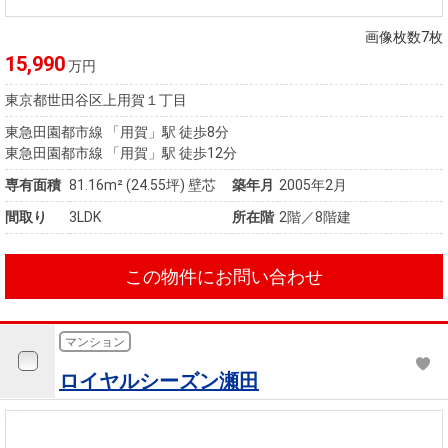
住まいと
ック）
購入ガイ
暮らしの
ド
画像枚数7枚
税金の本
15,990
万円
（電子ブ
東京都世田谷区上用賀１丁目
ック）
東急田園都市線 「用賀」駅 徒歩8分
東急田園都市線 「用賀」駅 徒歩12分
専有面積
81.16m²
(24.55坪)
壁芯
築年月
2005年2月
間取り
3LDK
所在階
2階／8階建
この物件にお問い合わせ
マンション
ロイヤルシーズン瀬田