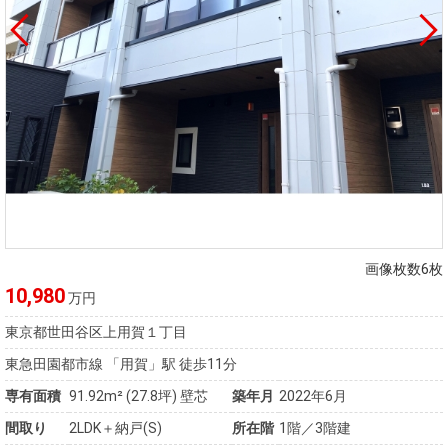
画像枚数6枚
10,980
万円
東京都世田谷区上用賀１丁目
東急田園都市線 「用賀」駅 徒歩11分
専有面積
91.92m²
(27.8坪)
壁芯
築年月
2022年6月
間取り
2LDK＋納戸(S)
所在階
1階／3階建