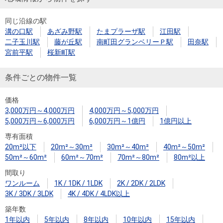
同じ沿線の駅
溝の口駅
あざみ野駅
たまプラーザ駅
江田駅
二子玉川駅
藤が丘駅
南町田グランベリーＰ駅
田奈駅
宮前平駅
桜新町駅
条件ごとの物件一覧
価格
3,000万円～4,000万円
4,000万円～5,000万円
5,000万円～6,000万円
6,000万円～1億円
1億円以上
専有面積
20m²以下
20m²～30m²
30m²～40m²
40m²～50m²
50m²～60m²
60m²～70m²
70m²～80m²
80m²以上
間取り
ワンルーム
1K / 1DK / 1LDK
2K / 2DK / 2LDK
3K / 3DK / 3LDK
4K / 4DK / 4LDK以上
築年数
1年以内
5年以内
8年以内
10年以内
15年以内