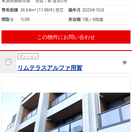
東急田園都市線 「用賀」駅 徒歩2分
専有面積
36.64m²
(11.08坪)
壁芯
築年月
2023年10月
間取り
1LDK
所在階
1階／6階建
この物件にお問い合わせ
マンション
リムテラスアルファ用賀