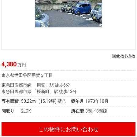
画像枚数6枚
4,380
万円
東京都世田谷区用賀３丁目
東急田園都市線 「用賀」駅 徒歩6分
東急田園都市線 「桜新町」駅 徒歩13分
専有面積
50.22m²
(15.19坪)
壁芯
築年月
1970年10月
間取り
2LDK
所在階
3階／8階建
この物件にお問い合わせ