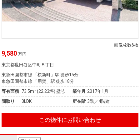
画像枚数6枚
9,580
万円
東京都世田谷区中町５丁目
東急田園都市線 「桜新町」駅 徒歩15分
東急田園都市線 「用賀」駅 徒歩18分
専有面積
73.5m²
(22.23坪)
壁芯
築年月
2017年1月
間取り
3LDK
所在階
3階／4階建
この物件にお問い合わせ