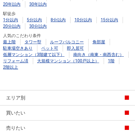
20年以内
30年以内
駅徒歩
1分以内
5分以内
8分以内
10分以内
15分以内
20分以内
30分以内
人気のこだわり条件
最上階
タワー型
ルーフバルコニー
角部屋
駐車場空きあり
ペット可
即入居可
低層マンション（3階建て以下）
南向き（南東・南西含む）
リフォーム済
大規模マンション（100戸以上）
1階
2階以上
エリア別
買いたい
売りたい