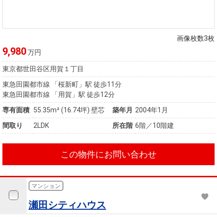
画像枚数3枚
9,980
万円
東京都世田谷区用賀１丁目
東急田園都市線 「桜新町」駅 徒歩11分
東急田園都市線 「用賀」駅 徒歩12分
専有面積
55.35m²
(16.74坪)
壁芯
築年月
2004年1月
間取り
2LDK
所在階
6階／10階建
この物件にお問い合わせ
マンション
瀬田シティハウス