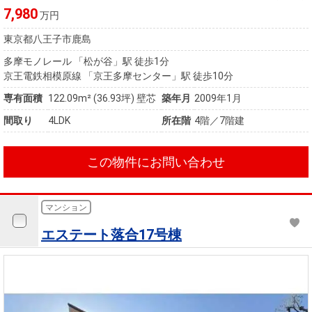
7,980
万円
東京都八王子市鹿島
多摩モノレール 「松が谷」駅 徒歩1分
京王電鉄相模原線 「京王多摩センター」駅 徒歩10分
専有面積
122.09m²
(36.93坪)
壁芯
築年月
2009年1月
間取り
4LDK
所在階
4階／7階建
この物件にお問い合わせ
マンション
エステート落合17号棟