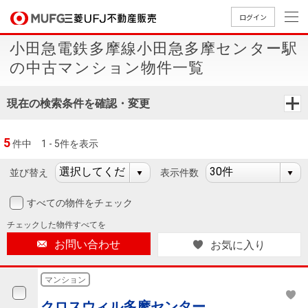
ログイン
小田急電鉄多摩線小田急多摩センター駅
買いたい
の中古マンション物件一覧
売りたい
現在の検索条件を確認・変更
店舗案内
5
件中
1 - 5件を表示
買いたいTOP
売りたいTOP
店舗案内TOP
会社情報TOP
採用情報TOP
並び替え
表示件数
会社情報
すべての物件をチェック
採用情報
店舗のご
ごあいさ
新卒採用
店舗のご
会社概
キャリア
店舗のご
MUFG
中古
無
新
売
A
チェックした
物件すべてを
案内（首
つ
情報
案内（名
要
採用情報
案内（関
Way
マン
料
築・
却
お問い合わせ
お気に入り
都圏）
古屋）
西）
法人のお客さま
ショ
査
中古
相
経営ビジ
役員一
組織図
ンを
定
一戸
談
マンション
ョン
覧
探す
建て
提携企業にお勤めの方
クロスウィル多摩センター