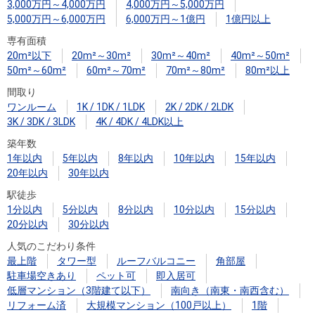
3,000万円～4,000万円
4,000万円～5,000万円
5,000万円～6,000万円
6,000万円～1億円
1億円以上
専有面積
20m²以下
20m²～30m²
30m²～40m²
40m²～50m²
50m²～60m²
60m²～70m²
70m²～80m²
80m²以上
間取り
ワンルーム
1K / 1DK / 1LDK
2K / 2DK / 2LDK
3K / 3DK / 3LDK
4K / 4DK / 4LDK以上
築年数
1年以内
5年以内
8年以内
10年以内
15年以内
20年以内
30年以内
駅徒歩
1分以内
5分以内
8分以内
10分以内
15分以内
20分以内
30分以内
人気のこだわり条件
最上階
タワー型
ルーフバルコニー
角部屋
駐車場空きあり
ペット可
即入居可
低層マンション（3階建て以下）
南向き（南東・南西含む）
リフォーム済
大規模マンション（100戸以上）
1階