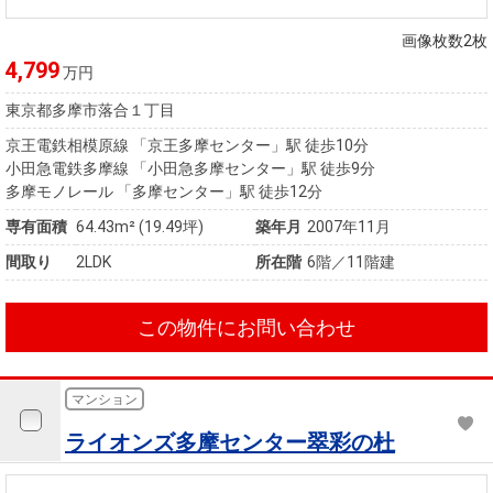
住まいと
ック）
購入ガイ
暮らしの
ド
画像枚数2枚
税金の本
4,799
万円
（電子ブ
東京都多摩市落合１丁目
ック）
京王電鉄相模原線 「京王多摩センター」駅 徒歩10分
小田急電鉄多摩線 「小田急多摩センター」駅 徒歩9分
多摩モノレール 「多摩センター」駅 徒歩12分
専有面積
64.43m²
(19.49坪)
築年月
2007年11月
間取り
2LDK
所在階
6階／11階建
この物件にお問い合わせ
マンション
ライオンズ多摩センター翠彩の杜