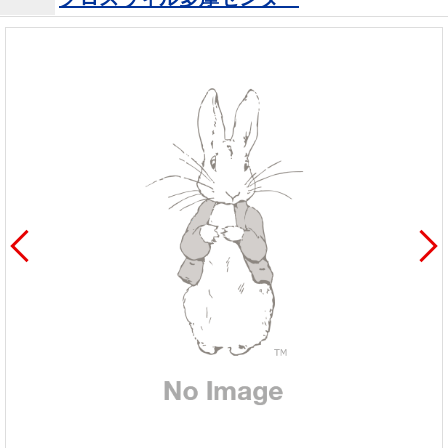
を探
本社地
ニュース
沿革
す
売却
会員ページ
図
リリース
投
時手
事業
資
取り
用物
会社案内
閉じる
用
金額
件を
（電子ブ
物
試算
探す
ック版）
件
を
売却向け
周辺相場
住まい1プ
探
サービス
検索
ラス（お
す
役立ちコ
ラム）
購入向け
住宅ロー
住まい1プ
住まいと
売却ガイ
サービス
ンシミュ
ラス（お
暮らしの
ド
レーショ
役立ちコ
税金の本
ン
ラム）
（電子ブ