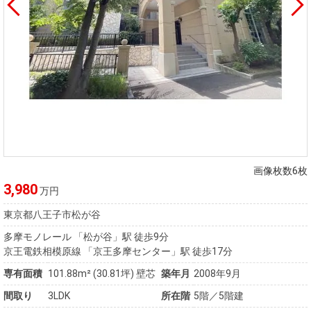
画像枚数6枚
3,980
万円
東京都八王子市松が谷
多摩モノレール 「松が谷」駅 徒歩9分
京王電鉄相模原線 「京王多摩センター」駅 徒歩17分
専有面積
101.88m²
(30.81坪)
壁芯
築年月
2008年9月
間取り
3LDK
所在階
5階／5階建