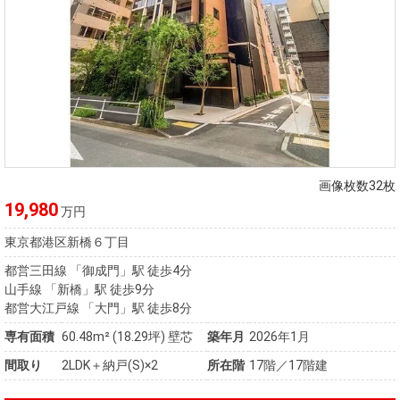
画像枚数32枚
19,980
万円
東京都港区新橋６丁目
都営三田線 「御成門」駅 徒歩4分
山手線 「新橋」駅 徒歩9分
都営大江戸線 「大門」駅 徒歩8分
専有面積
60.48m²
(18.29坪)
壁芯
築年月
2026年1月
間取り
2LDK＋納戸(S)×2
所在階
17階／17階建