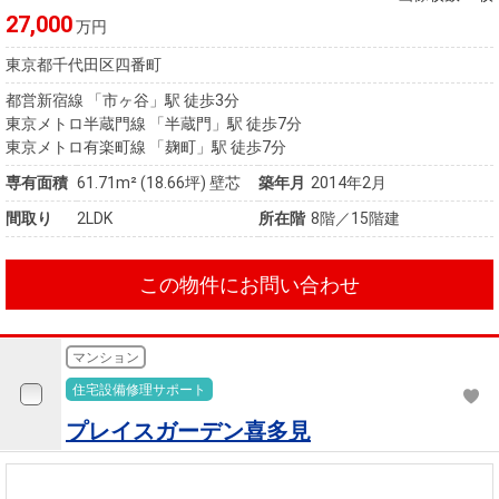
27,000
万円
東京都千代田区四番町
都営新宿線 「市ヶ谷」駅 徒歩3分
東京メトロ半蔵門線 「半蔵門」駅 徒歩7分
東京メトロ有楽町線 「麹町」駅 徒歩7分
専有面積
61.71m²
(18.66坪)
壁芯
築年月
2014年2月
間取り
2LDK
所在階
8階／15階建
この物件にお問い合わせ
マンション
住宅設備修理サポート
プレイスガーデン喜多見