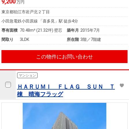
9,200
万円
東京都狛江市岩戸北２丁目
小田急電鉄小田原線 「喜多見」駅 徒歩4分
専有面積
70.48m²
(21.32坪)
壁芯
築年月
2015年7月
間取り
3LDK
所在階
3階／7階建
この物件にお問い合わせ
マンション
ＨＡＲＵＭＩ ＦＬＡＧ ＳＵＮ Ｔ
棟 晴海フラッグ