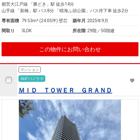
都営大江戸線 「勝どき」駅 徒歩14分
山手線 「新橋」駅 バス8分 「晴海ふ頭公園」バス停下車 徒歩2分
専有面積
79.53m²
(24.05坪)
壁芯
築年月
2025年9月
間取り
3LDK
所在階
29階／50階建
この物件にお問い合わせ
マンション
360°パノラマ
ＭＩＤ ＴＯＷＥＲ ＧＲＡＮＤ