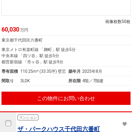
住まいと
ック）
購入ガイ
暮らしの
ド
税金の本
画像枚数50枚
（電子ブ
60,030
万円
ック）
東京都千代田区六番町
東京メトロ有楽町線 「麹町」駅 徒歩5分
中央本線 「四ツ谷」駅 徒歩5分
都営新宿線 「市ヶ谷」駅 徒歩9分
専有面積
110.25m²
(33.35坪)
壁芯
築年月
2025年8月
間取り
3LDK
所在階
4階／7階建
この物件にお問い合わせ
マンション
ザ・パークハウス千代田六番町