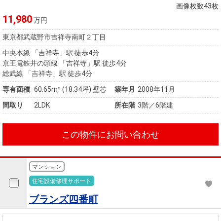
画像枚数43枚
11,980
万円
東京都武蔵野市吉祥寺南町２丁目
中央本線 「吉祥寺」駅 徒歩4分
京王電鉄井の頭線 「吉祥寺」駅 徒歩4分
総武線 「吉祥寺」駅 徒歩4分
専有面積
60.65m²
(18.34坪)
壁芯
築年月
2008年11月
間取り
2LDK
所在階
3階／6階建
この物件にお問い合わせ
マンション
住宅設備修理サポート
ブランズ四番町