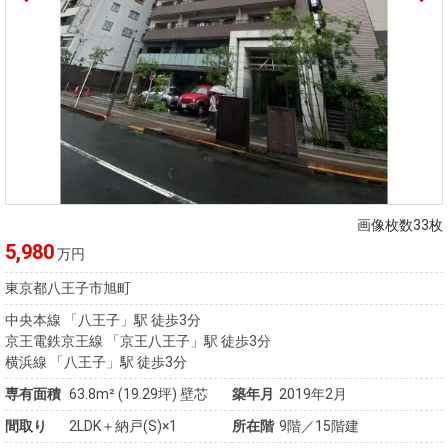
画像枚数33枚
5,980
万円
東京都八王子市旭町
中央本線 「八王子」駅 徒歩3分
京王電鉄京王線 「京王八王子」駅 徒歩3分
横浜線 「八王子」駅 徒歩3分
専有面積
63.8m²
(19.29坪)
壁芯
築年月
2019年2月
間取り
2LDK＋納戸(S)×1
所在階
9階／15階建