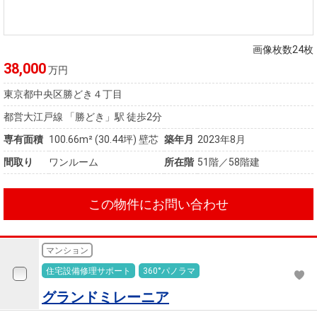
画像枚数24枚
38,000
万円
東京都中央区勝どき４丁目
都営大江戸線 「勝どき」駅 徒歩2分
専有面積
100.66m²
(30.44坪)
壁芯
築年月
2023年8月
間取り
ワンルーム
所在階
51階／58階建
この物件にお問い合わせ
マンション
住宅設備修理サポート
360°パノラマ
グランドミレーニア