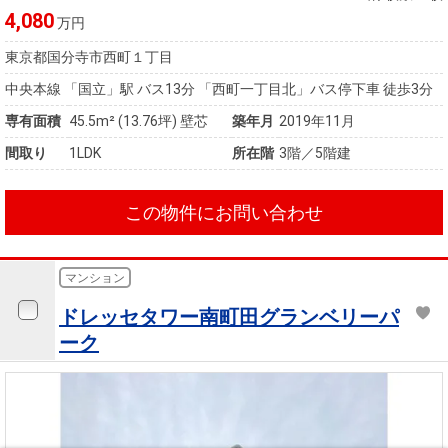
4,080
万円
東京都国分寺市西町１丁目
中央本線 「国立」駅 バス13分 「西町一丁目北」バス停下車 徒歩3分
専有面積
45.5m²
(13.76坪)
壁芯
築年月
2019年11月
間取り
1LDK
所在階
3階／5階建
この物件にお問い合わせ
マンション
ドレッセタワー南町田グランベリーパ
ーク