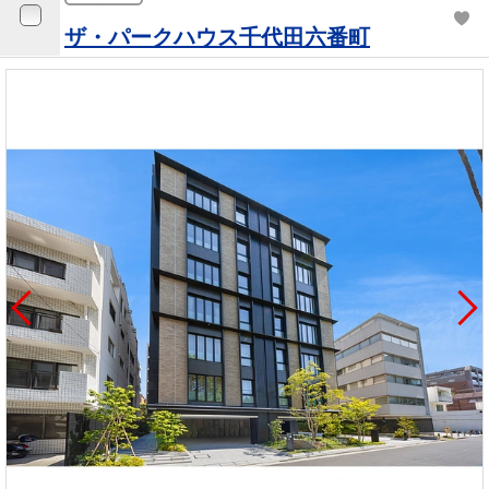
を探
本社地
ニュース
沿革
ザ・パークハウス千代田六番町
す
売却
会員ページ
図
リリース
投
時手
事業
資
取り
用物
会社案内
閉じる
用
金額
件を
（電子ブ
物
試算
探す
ック版）
件
を
売却向け
周辺相場
住まい1プ
探
サービス
検索
ラス（お
す
役立ちコ
ラム）
購入向け
住宅ロー
住まい1プ
住まいと
売却ガイ
サービス
ンシミュ
ラス（お
暮らしの
ド
レーショ
役立ちコ
税金の本
ン
ラム）
（電子ブ