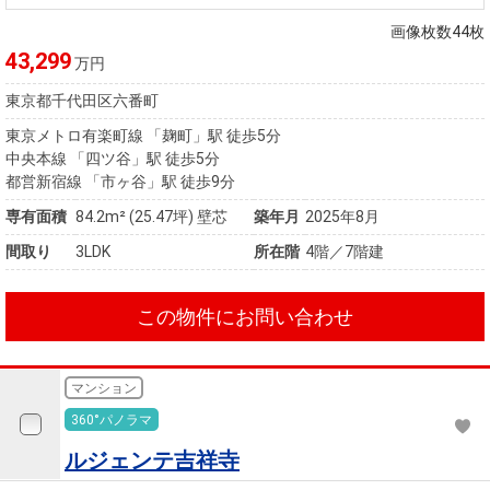
画像枚数44枚
43,299
万円
東京都千代田区六番町
東京メトロ有楽町線 「麹町」駅 徒歩5分
中央本線 「四ツ谷」駅 徒歩5分
都営新宿線 「市ヶ谷」駅 徒歩9分
専有面積
84.2m²
(25.47坪)
壁芯
築年月
2025年8月
間取り
3LDK
所在階
4階／7階建
この物件にお問い合わせ
マンション
360°パノラマ
ルジェンテ吉祥寺