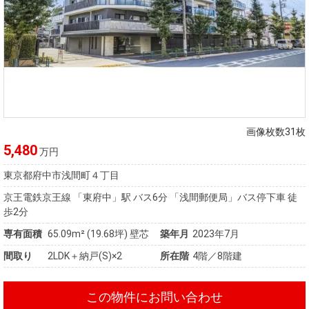
画像枚数31枚
5,480
万円
東京都府中市浅間町４丁目
京王電鉄京王線 「東府中」駅 バス6分 「浅間郵便局」バス停下車 徒
歩2分
専有面積
65.09m²
(19.68坪)
壁芯
築年月
2023年7月
間取り
2LDK＋納戸(S)×2
所在階
4階／8階建
この物件にお問い合わせ