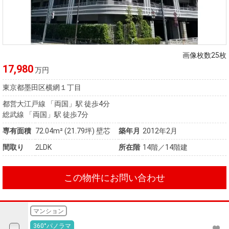
画像枚数25枚
17,980
万円
東京都墨田区横網１丁目
都営大江戸線 「両国」駅 徒歩4分
総武線 「両国」駅 徒歩7分
専有面積
72.04m²
(21.79坪)
壁芯
築年月
2012年2月
間取り
2LDK
所在階
14階／14階建
この物件にお問い合わせ
マンション
360°パノラマ