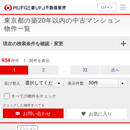
ログイン
東京都の築20年以内の中古マンション
買いたい
物件一覧
売りたい
現在の検索条件を確認・変更
店舗案内
934
件中
1 - 30件を表示
買いたいTOP
売りたいTOP
店舗案内TOP
会社情報TOP
採用情報TOP
…
1
2
32
次へ
会社情報
並び替え
表示件数
採用情報
店舗のご
ごあいさ
新卒採用
店舗のご
会社概
キャリア
店舗のご
MUFG
中古
無
新
売
A
すべての物件をチェック
案内（首
つ
情報
案内（名
要
採用情報
案内（関
Way
マン
料
築・
却
チェックした
物件すべてを
都圏）
古屋）
西）
法人のお客さま
ショ
査
中古
相
お問い合わせ
お気に入り
経営ビジ
役員一
組織図
ンを
定
一戸
談
ョン
覧
探す
建て
提携企業にお勤めの方
マンション