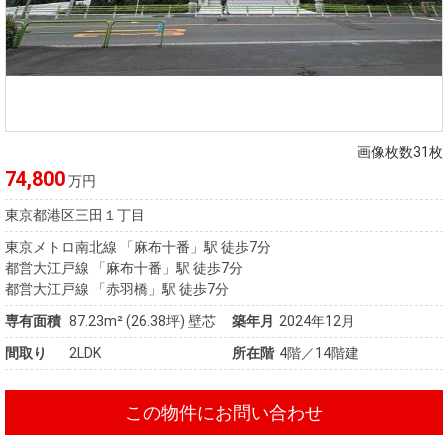
画像枚数31枚
74,800
万円
東京都港区三田１丁目
東京メトロ南北線 「麻布十番」駅 徒歩7分
都営大江戸線 「麻布十番」駅 徒歩7分
都営大江戸線 「赤羽橋」駅 徒歩7分
専有面積
87.23m²
(26.38坪)
壁芯
築年月
2024年12月
間取り
2LDK
所在階
4階／14階建
この物件にお問い合わせ