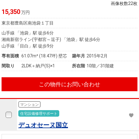
画像枚数22枚
15,350
万円
東京都豊島区南池袋１丁目
山手線 「池袋」駅 徒歩6分
湘南新宿ライン(宇都宮～逗子) 「池袋」駅 徒歩6分
山手線 「目白」駅 徒歩9分
専有面積
61.07m²
(18.47坪)
壁芯
築年月
2015年2月
間取り
2LDK＋納戸(S)×1
所在階
10階／31階建
この物件にお問い合わせ
マンション
住宅設備修理サポート
デュオセーヌ国立