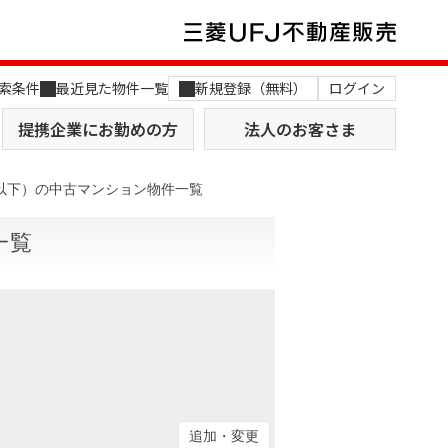
索条件
最近見た物件一覧
新規登録（無料）
ログイン
提携企業にお勤めの方
法人のお客さま
以下）の中古マンション物件一覧
一覧
店舗のご案内（関西）
MUFG Way
土地を探す
AI不動産査定
役員一覧
おすすめ物件から探す
追加・変更