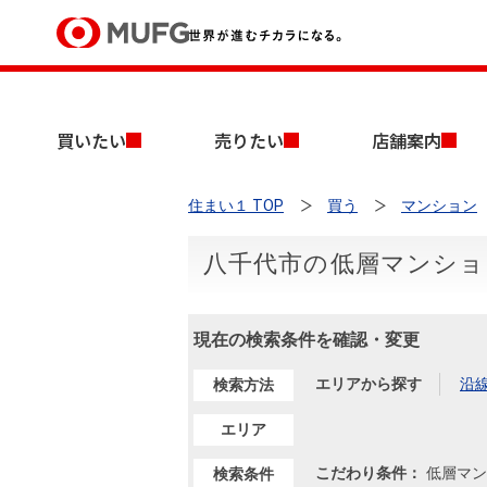
買いたい
買いたい
売りたい
店舗案内
売りたい
住まい１ TOP
買う
マンション
店舗案内
買いたいTOP
売りたいTOP
店舗案内TOP
会社情報TOP
採用情報TOP
八千代市の低層マンショ
会社情報
現在の検索条件を確認・変更
採用情報
店舗のご案内（首都圏）
ごあいさつ
新卒採用情報
中古マンションを探す
無料査定
エリアから探す
沿
検索方法
法人のお客さま
経営ビジョン
エリア
投資用物件を探す
売却時手取り金額試算
提携企業にお勤めの方
こだわり条件：
低層マン
検索条件