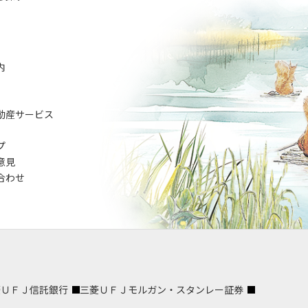
内
動産サービス
プ
意見
合わせ
菱ＵＦＪ信託銀行
三菱ＵＦＪモルガン・スタンレー証券