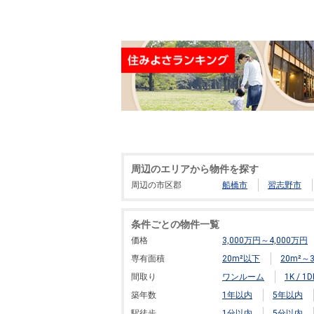
周辺のエリアから物件を探す
周辺の市区郡
船橋市
習志野市
条件ごとの物件一覧
価格
3,000万円～4,000万円
専有面積
20m²以下
20m²～3
間取り
ワンルーム
1K / 1D
築年数
1年以内
5年以内
駅徒歩
1分以内
5分以内