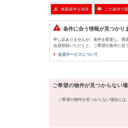
沿革
検索条件を保存
この条件で
会員ページ
会社案内（電子ブック版）
購入向けサービス
売却向けサービス
条件に合う情報が見つかり
申し訳ありませんが、条件を変更し、再
住まいと暮らしの税金の本（電子ブック）
住まいと暮らしの税金の本（電子ブック）
会員登録いただくと、ご希望の条件に合
会員サービスについて
ご希望の物件が見つからない場
ご希望の物件が見つからない場合には