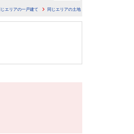
ニュースリリース
同じエリアの一戸建て
同じエリアの土地
住まい1プラス（お役立ちコラム）
住まい1プラス（お役立ちコラム）
閉じる