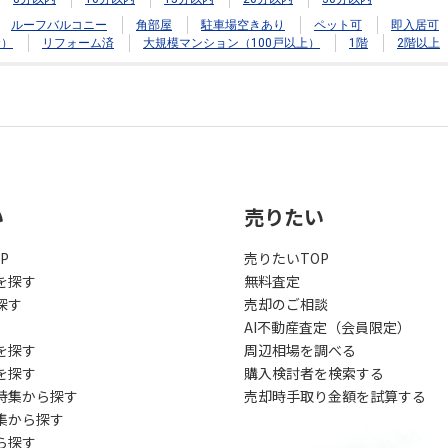
ルーフバルコニー
角部屋
駐車場空きあり
ペット可
即入居可
む）
リフォーム済
大規模マンション（100戸以上）
1階
2階以上
い
売りたい
P
売りたいTOP
を探す
無料査定
探す
売却のご相談
AI不動産査定（会員限定）
を探す
周辺相場を調べる
を探す
購入検討者を検索する
特集から探す
売却時手取り金額を試算する
集から探す
ら探す