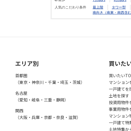
人気のこだわり条件
最上階
タワー型
南向き（南東・南西含
エリア別
買いた
首都圏
買いたいTO
（東京・神奈川・千葉・埼玉・茨城）
マンション
一戸建てを
名古屋
土地を探す
（愛知・岐阜・三重・静岡）
投資用物件
事業用物件
関西
マンション
（大阪・兵庫・京都・奈良・滋賀）
一戸建て特
土地特集か