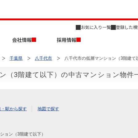
お気に入り一覧
登録した検
会社情報
採用情報
千葉県
八千代市
八千代市の低層マンション（3階建て
ン（3階建て以下）の中古マンション物件
店舗のご案内（名古屋）
会社概要
キャリア採用情報
新築・中古一戸建てを探す
売却相談
線・駅から探す
地図で探す
組織図
事業用物件を探す
ション（3階建て以下）