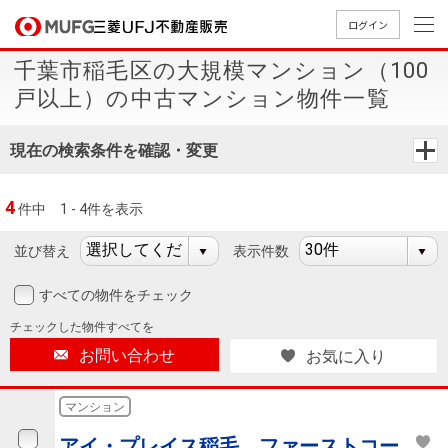
ログイン
千葉市稲毛区の大規模マンション（100
買いたい
戸以上）の中古マンション物件一覧
売りたい
現在の検索条件を確認・変更
店舗案内
4
件中
1 - 4件を表示
買いたいTOP
売りたいTOP
店舗案内TOP
会社情報TOP
採用情報TOP
並び替え
表示件数
会社情報
すべての物件をチェック
採用情報
店舗のご
ごあいさ
新卒採用
店舗のご
会社概
キャリア
店舗のご
MUFG
中古
無
新
売
A
チェックした
物件すべてを
案内（首
つ
情報
案内（名
要
採用情報
案内（関
Way
マン
料
築・
却
お問い合わせ
お気に入り
都圏）
古屋）
西）
法人のお客さま
ショ
査
中古
相
経営ビジ
役員一
組織図
ンを
定
一戸
談
マンション
ョン
覧
探す
建て
提携企業にお勤めの方
アイ・プレイス稲毛 ファーストコー