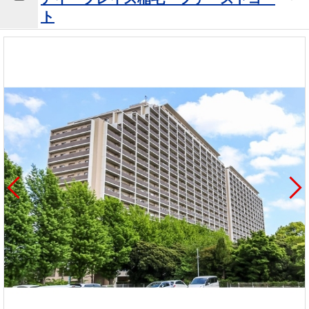
を探
本社地
ニュース
ト
沿革
す
売却
会員ページ
図
リリース
投
時手
事業
資
取り
用物
会社案内
閉じる
用
金額
件を
（電子ブ
物
試算
探す
ック版）
件
を
売却向け
周辺相場
住まい1プ
探
サービス
検索
ラス（お
す
役立ちコ
ラム）
購入向け
住宅ロー
住まい1プ
住まいと
売却ガイ
サービス
ンシミュ
ラス（お
暮らしの
ド
レーショ
役立ちコ
税金の本
ン
ラム）
（電子ブ