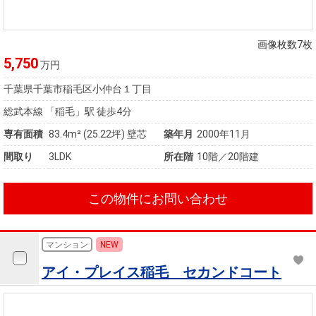
住まいと
ック）
購入ガイ
暮らしの
ド
税金の本
画像枚数7枚
（電子ブ
5,750
万円
ック）
千葉県千葉市稲毛区小仲台１丁目
総武本線 「稲毛」駅 徒歩4分
専有面積
83.4m²
(25.22坪)
壁芯
築年月
2000年11月
間取り
3LDK
所在階
10階／20階建
この物件にお問い合わせ
マンション
NEW
アイ・プレイス稲毛 セカンドコート