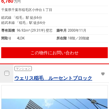
6,780
万円
千葉県千葉市稲毛区小仲台１丁目
総武線 「稲毛」駅 徒歩6分
総武本線 「稲毛」駅 徒歩6分
専有面積
96.92m²
(29.31坪)
壁芯
築年月
2000年11月
間取り
4LDK
所在階
18階／20階建
この物件にお問い合わせ
マンション
ウェリス稲毛 ルーセントブロック