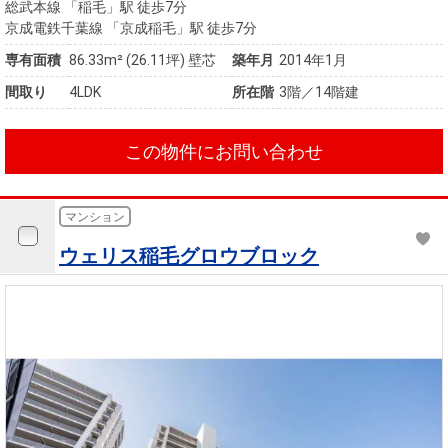
総武本線 「稲毛」駅 徒歩7分
京成電鉄千葉線 「京成稲毛」駅 徒歩7分
専有面積
86.33m²
(26.11坪)
壁芯
築年月
2014年1月
間取り
4LDK
所在階
3階／14階建
この物件にお問い合わせ
マンション
ウェリス稲毛グロウブロック