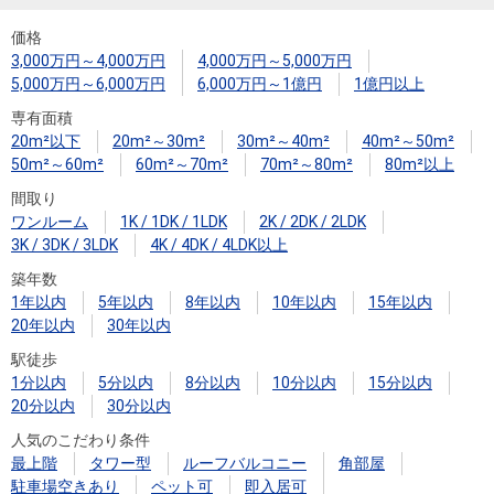
価格
3,000万円～4,000万円
4,000万円～5,000万円
5,000万円～6,000万円
6,000万円～1億円
1億円以上
専有面積
20m²以下
20m²～30m²
30m²～40m²
40m²～50m²
50m²～60m²
60m²～70m²
70m²～80m²
80m²以上
間取り
ワンルーム
1K / 1DK / 1LDK
2K / 2DK / 2LDK
3K / 3DK / 3LDK
4K / 4DK / 4LDK以上
築年数
1年以内
5年以内
8年以内
10年以内
15年以内
20年以内
30年以内
駅徒歩
1分以内
5分以内
8分以内
10分以内
15分以内
20分以内
30分以内
人気のこだわり条件
最上階
タワー型
ルーフバルコニー
角部屋
駐車場空きあり
ペット可
即入居可