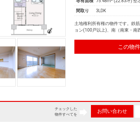
専有面積
75.48m²
(22.83坪)
壁
間取り
3LDK
土地権利所有権の物件です。鉄筋
ョン(100戸以上)、南（南東・
この物
チェックした
お問い合わせ
物件すべてを