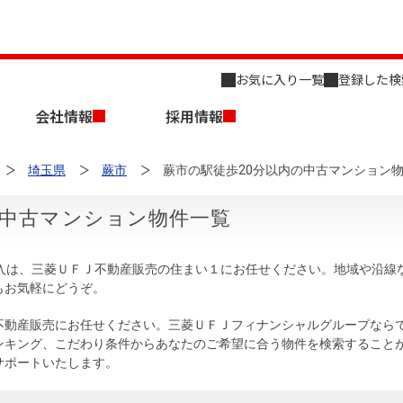
お気に入り一覧
登録した検
会社情報
採用情報
埼玉県
蕨市
蕨市の駅徒歩20分以内の中古マンション
の中古マンション物件一覧
購入は、三菱ＵＦＪ不動産販売の住まい１にお任せください。地域や沿線
もお気軽にどうぞ。
店舗のご案内（名古屋）
会社概要
キャリア採用情報
新築・中古一戸建てを探す
売却相談
不動産販売にお任せください。三菱ＵＦＪフィナンシャルグループなら
ンキング、こだわり条件からあなたのご希望に合う物件を検索すること
組織図
サポートいたします。
事業用物件を探す