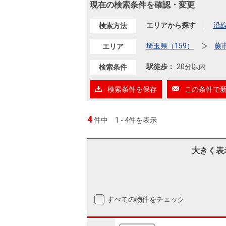
沿革
現在の検索条件を確認・変更
会員ページ
エリアから探す
沿
検索方法
会社案内（電子ブック版）
購入向けサービス
売却向けサービス
埼玉県（159）
蕨
エリア
駅徒歩：
20分以内
検索条件
住まいと暮らしの税金の本（電子ブック）
住まいと暮らしの税金の本（電子ブック）
検索条件を保存
この条件で
4
件中
1 - 4件を表示
大きく表
すべての物件をチェック