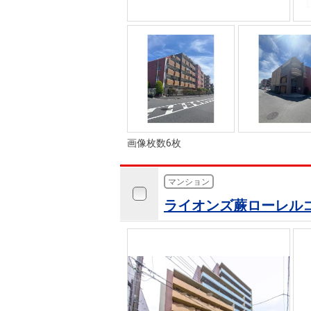
画像枚数6枚
マンション
ライオンズ蕨ローレル