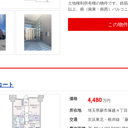
土地権利所有権の物件です。鉄筋
以上、南（南東・南西）バルコ
この物
コート
価格
4,480
万円
所在地
埼玉県蕨市塚越４丁目
交通
京浜東北・根岸線 「蕨