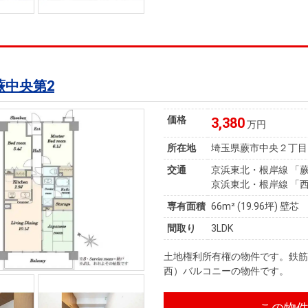
蕨中央第2
価格
3,380
万円
所在地
埼玉県蕨市中央２丁目
交通
京浜東北・根岸線 「蕨
京浜東北・根岸線 「西
専有面積
66m²
(19.96坪)
壁芯
間取り
3LDK
土地権利所有権の物件です。鉄筋
西）バルコニーの物件です。
この物