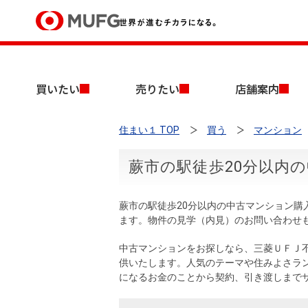
買いたい
買いたい
売りたい
店舗案内
売りたい
住まい１ TOP
買う
マンション
店舗案内
買いたいTOP
売りたいTOP
店舗案内TOP
会社情報TOP
採用情報TOP
蕨市の駅徒歩20分以内
会社情報
蕨市の駅徒歩20分以内の中古マンション
採用情報
ます。物件の見学（内見）のお問い合わせ
店舗のご案内（首都圏）
ごあいさつ
新卒採用情報
中古マンションを探す
無料査定
中古マンションをお探しなら、三菱ＵＦＪ
法人のお客さま
供いたします。人気のテーマや住みよさラ
経営ビジョン
になるお金のことから契約、引き渡しまで
投資用物件を探す
売却時手取り金額試算
提携企業にお勤めの方