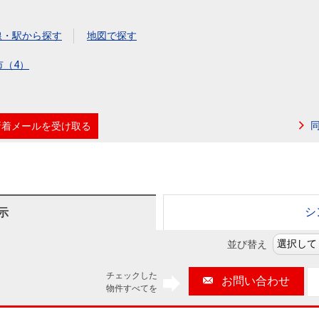
本社地図
線・駅から探す
地図で探す
住宅ローンシミュレーション
周辺相場検索
市（4）
購入ガイド
売却ガイド
新着メールを受け取る
シ
示
並び替え
チェックした
お問い合わせ
物件すべてを