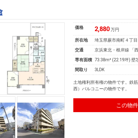
館
価格
2,880
万円
所在地
埼玉県蕨市南町４丁目
交通
京浜東北・根岸線 「西
専有面積
73.38m²
(22.19坪)
壁
間取り
3LDK
土地権利所有権の物件です。鉄筋
西）バルコニーの物件です。
この物