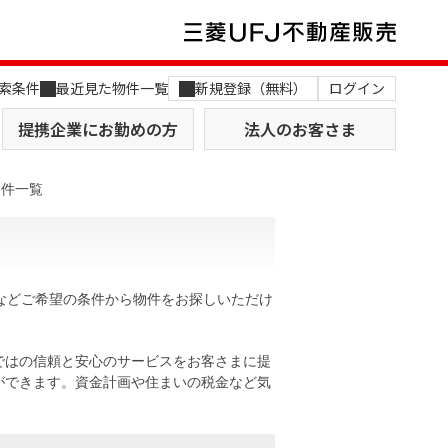
索条件
最近見た物件一覧
新規登録（無料）
ログイン
提携企業にお勤めの方
法人のお客さま
物件一覧
などご希望の条件から物件をお探しいただけ
店舗のご案内（関西）
MUFG Way
土地を探す
AI不動産査定
ではの信頼と安心のサービスをお客さまに提
ができます。資金計画や住まいの税金など気
役員一覧
おすすめ物件から探す