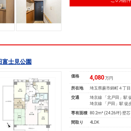
田富士見公園
価格
4,080
万円
所在地
埼玉県蕨市錦町４丁目
交通
埼京線 「北戸田」駅 
埼京線 「戸田」駅 徒歩
専有面積
80.2m²
(24.26坪)
壁芯
間取り
4LDK