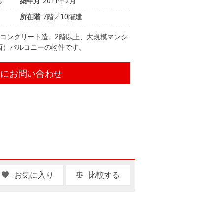
芯
築年月
2011年2月
所在階
7階／10階建
コンクリート造、2階以上、大規模マンシ
南西）バルコニーの物件です。
件にお問い合わせ
お気に入り
比較する