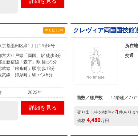
詳細を見る
クレヴィア両国国技館
売り出し中
東京都墨田区緑1丁目14番5号
所在地
都営大江戸線「両国」駅 徒歩3分
交通
都営新宿線「森下」駅 徒歩9分
総武線「錦糸町」駅 徒歩18分
総武線「錦糸町」駅 バス5分
年
2023年
階数／総戸数
14階建／77戸
詳細を見る
1
売り出し中の物件が
件ありま
4,480
価格
万円