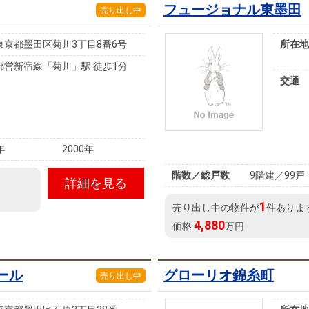
フュージョナル東墨田
売り出し中
東京都墨田区菊川3丁目8番6号
所在地
都営新宿線「菊川」駅 徒歩1分
交通
年
2000年
階数／総戸数
9階建／99戸
詳細を見る
1
売り出し中の物件が
件ありま
4,880
価格
万円
ール
グローリオ錦糸町
売り出し中