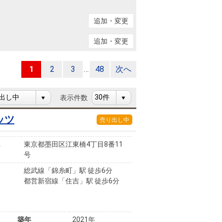
ニュースリリース
追加・変更
住まい1プラス（お役立ちコラム）
住まい1プラス（お役立ちコラム）
追加・変更
閉じる
1
2
3
…
48
次へ
表示件数
ッツ
売り出し中
東京都墨田区江東橋4丁目8番11
号
総武線「錦糸町」駅 徒歩6分
都営新宿線「住吉」駅 徒歩6分
築年
2021年