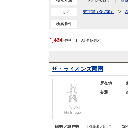
沿革
エリアから探す
沿
検索方法
東京都（45730）
エリア
会員ページ
会社案内（電子ブック版）
購入向けサービス
売却向けサービス
検索条件
1,434
件中
1 - 30件を表示
住まいと暮らしの税金の本（電子ブック）
住まいと暮らしの税金の本（電子ブック）
ザ・ライオンズ両国
所在地
交通
階数／総戸数
14階建／52戸
築