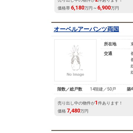
売り出し中の物件が
件あります！
6,180
6,900
価格帯
万円 ~
万円
オーベルアーバンツ両国
所在地
交通
階数／総戸数
14階建／50戸
築
1
売り出し中の物件が
件あります！
7,480
価格
万円