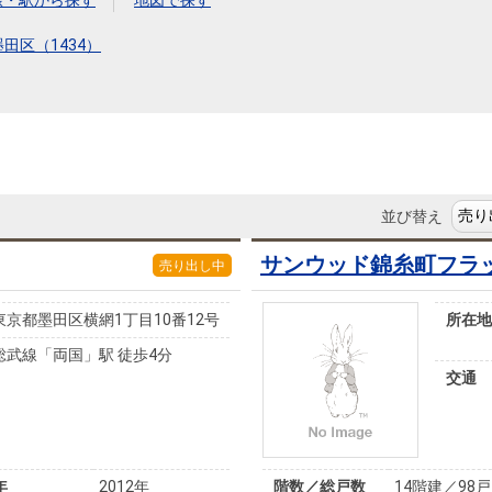
本社地図
線・駅から探す
地図で探す
墨田区（1434）
住宅ローンシミュレーション
周辺相場検索
購入ガイド
売却ガイド
並び替え
サンウッド錦糸町フラ
売り出し中
東京都墨田区横網1丁目10番12号
所在地
総武線「両国」駅 徒歩4分
交通
年
2012年
階数／総戸数
14階建／98戸