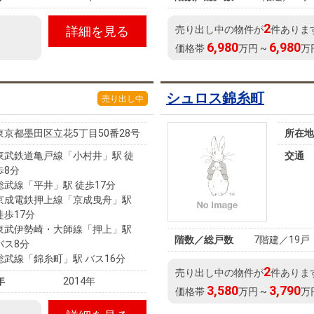
2
詳細を見る
売り出し中の物件が
件ありま
6,980
6,980
価格帯
万円 ~
万
シュロス錦糸町
売り出し中
東京都墨田区立花5丁目50番28号
所在地
東武鉄道亀戸線「小村井」駅 徒
交通
歩8分
総武線「平井」駅 徒歩17分
京成電鉄押上線「京成曳舟」駅
徒歩17分
東武伊勢崎・大師線「押上」駅
階数／総戸数
7階建／19戸
バス8分
総武線「錦糸町」駅 バス16分
2
売り出し中の物件が
件ありま
年
2014年
3,580
3,790
価格帯
万円 ~
万