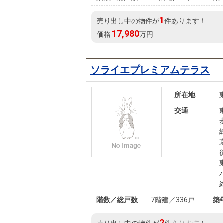
1
売り出し中の物件が
件あります！
17,980
価格
万円
ソライエプレミアムテラス
所在地
交通
階数／総戸数
7階建／336戸
築
2