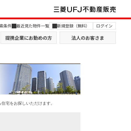
索条件
最近見た物件一覧
新規登録（無料）
ログイン
提携企業にお勤めの方
法人のお客さま
店舗のご案内（関西）
MUFG Way
土地を探す
AI不動産査定
ら住宅をお探しいただけます。
役員一覧
おすすめ物件から探す