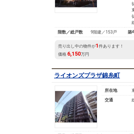
階数／総戸数
9階建／153戸
築
1
売り出し中の物件が
件あります！
6,150
価格
万円
ライオンズプラザ錦糸町
所在地
交通