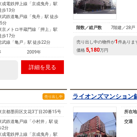
京成電鉄押上線「京成曳舟」駅
徒歩13分
東武鉄道亀戸線「曳舟」駅 徒歩
15分
階数／総戸数
7階建／28戸
東京メトロ半蔵門線「押上」駅
徒歩17分
1
売り出し中の物件が
件ありま
総武線「亀戸」駅 徒歩22分
5,180
価格
万円
年
2009年
詳細を見る
ライオンズマンション
売り出し中
東京都墨田区文花3丁目20番15号
所在地
東武鉄道亀戸線「小村井」駅 徒
交通
歩2分
京成電鉄押上線「京成曳舟」駅