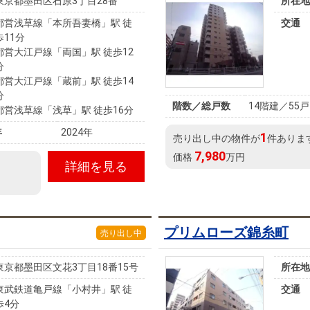
東京都墨田区石原3丁目28番
所在地
都営浅草線「本所吾妻橋」駅 徒
交通
歩11分
都営大江戸線「両国」駅 徒歩12
分
都営大江戸線「蔵前」駅 徒歩14
分
階数／総戸数
14階建／55戸
都営浅草線「浅草」駅 徒歩16分
年
2024年
1
売り出し中の物件が
件ありま
7,980
価格
万円
詳細を見る
プリムローズ錦糸町
売り出し中
東京都墨田区文花3丁目18番15号
所在地
東武鉄道亀戸線「小村井」駅 徒
交通
歩4分