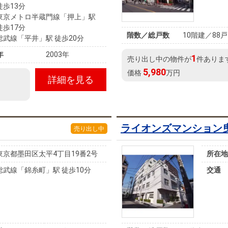
徒歩13分
東京メトロ半蔵門線「押上」駅
徒歩17分
階数／総戸数
10階建／88戸
総武線「平井」駅 徒歩20分
年
2003年
1
売り出し中の物件が
件ありま
5,980
価格
万円
詳細を見る
ライオンズマンション
売り出し中
東京都墨田区太平4丁目19番2号
所在地
総武線「錦糸町」駅 徒歩10分
交通