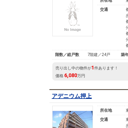
所在地
交通
階数／総戸数
7階建／24戸
築
1
売り出し中の物件が
件あります！
6,080
価格
万円
アデニウム押上
所在地
交通