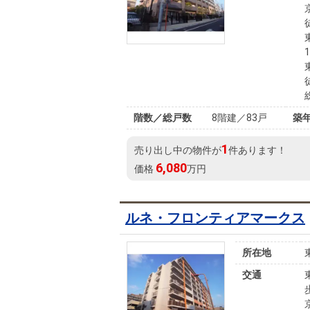
階数／総戸数
8階建／83戸
築
1
売り出し中の物件が
件あります！
6,080
価格
万円
ルネ・フロンティアマークス
所在地
交通