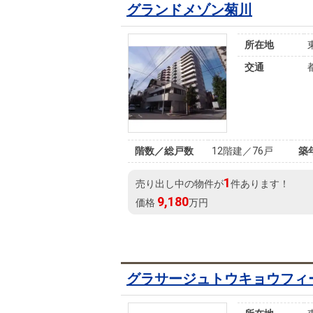
グランドメゾン菊川
所在地
交通
階数／総戸数
12階建／76戸
築
1
売り出し中の物件が
件あります！
9,180
価格
万円
グラサージュトウキョウフィ