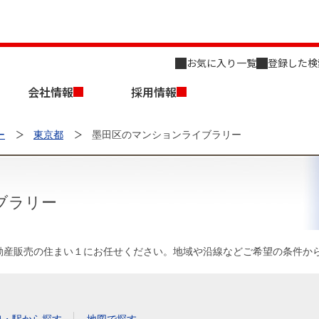
お気に入り一覧
登録した検
会社情報
採用情報
ー
東京都
墨田区のマンションライブラリー
ブラリー
店舗のご案内（名古屋）
会社概要
キャリア採用情報
新築・中古一戸建てを探す
売却相談
動産販売の住まい１にお任せください。地域や沿線などご希望の条件か
組織図
事業用物件を探す