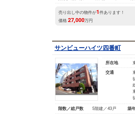
1
売り出し中の物件が
件あります！
27,000
価格
万円
サンビューハイツ四番町
所在地
交通
階数／総戸数
5階建／43戸
築