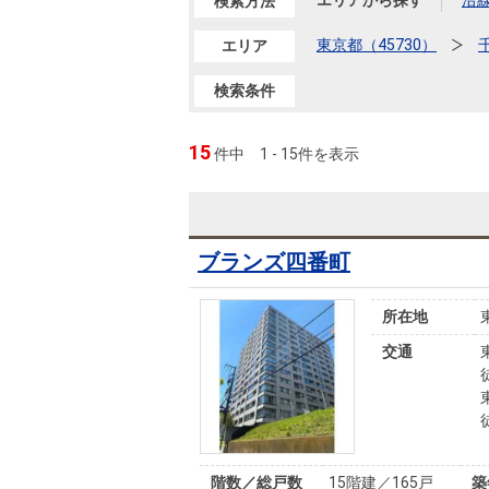
沿革
エリアから探す
沿
検索方法
東京都（45730）
エリア
会員ページ
会社案内（電子ブック版）
購入向けサービス
売却向けサービス
検索条件
15
件中
1 - 15件を表示
住まいと暮らしの税金の本（電子ブック）
住まいと暮らしの税金の本（電子ブック）
ブランズ四番町
所在地
交通
階数／総戸数
15階建／165戸
築