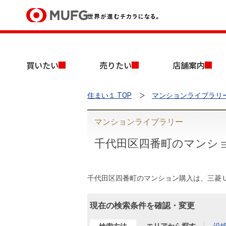
買いたい
買いたい
売りたい
店舗案内
売りたい
住まい１ TOP
マンションライブラリ
店舗案内
買いたいTOP
売りたいTOP
店舗案内TOP
会社情報TOP
採用情報TOP
マンションライブラリー
会社情報
千代田区四番町のマンシ
採用情報
店舗のご案内（首都圏）
ごあいさつ
新卒採用情報
中古マンションを探す
無料査定
千代田区四番町のマンション購入は、三菱
法人のお客さま
経営ビジョン
現在の検索条件を確認・変更
投資用物件を探す
売却時手取り金額試算
提携企業にお勤めの方