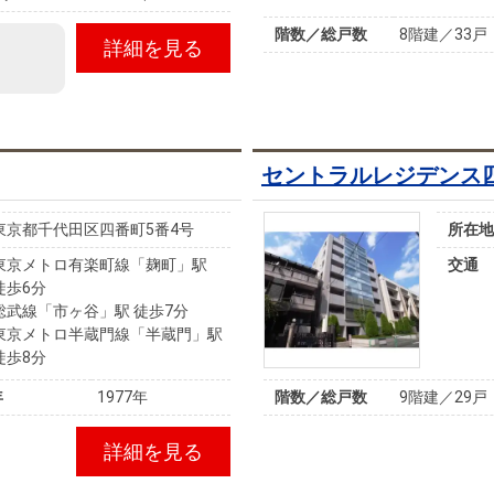
階数／総戸数
8階建／33戸
詳細を見る
セントラルレジデンス
東京都千代田区四番町5番4号
所在地
東京メトロ有楽町線「麹町」駅
交通
徒歩6分
総武線「市ヶ谷」駅 徒歩7分
東京メトロ半蔵門線「半蔵門」駅
徒歩8分
年
1977年
階数／総戸数
9階建／29戸
詳細を見る