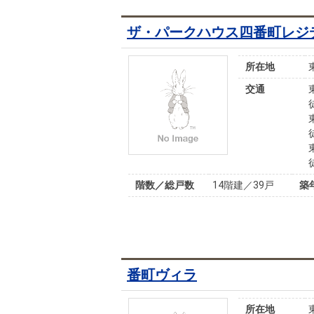
ザ・パークハウス四番町レジ
所在地
交通
階数／総戸数
14階建／39戸
築
番町ヴィラ
所在地