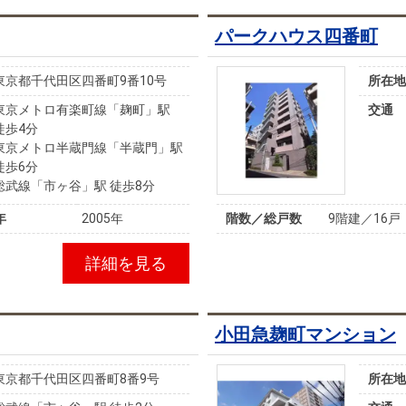
パークハウス四番町
東京都千代田区四番町9番10号
所在地
東京メトロ有楽町線「麹町」駅
交通
徒歩4分
東京メトロ半蔵門線「半蔵門」駅
徒歩6分
総武線「市ヶ谷」駅 徒歩8分
年
2005年
階数／総戸数
9階建／16戸
詳細を見る
小田急麹町マンション
東京都千代田区四番町8番9号
所在地