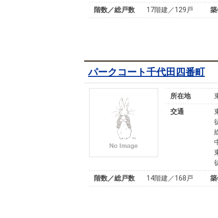
階数／総戸数
17階建／129戸
築
パークコート千代田四番町
所在地
交通
階数／総戸数
14階建／168戸
築