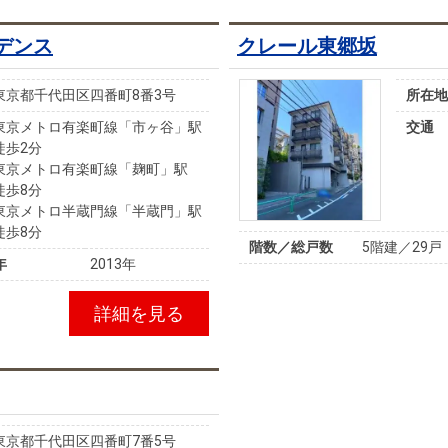
デンス
クレール東郷坂
東京都千代田区四番町8番3号
所在地
東京メトロ有楽町線「市ヶ谷」駅
交通
徒歩2分
東京メトロ有楽町線「麹町」駅
徒歩8分
東京メトロ半蔵門線「半蔵門」駅
徒歩8分
階数／総戸数
5階建／29戸
年
2013年
詳細を見る
東京都千代田区四番町7番5号