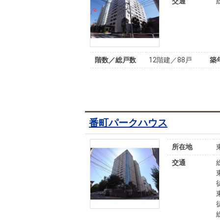
交通
階数／総戸数
12階建／88戸
築
番町パークハウス
所在地
交通