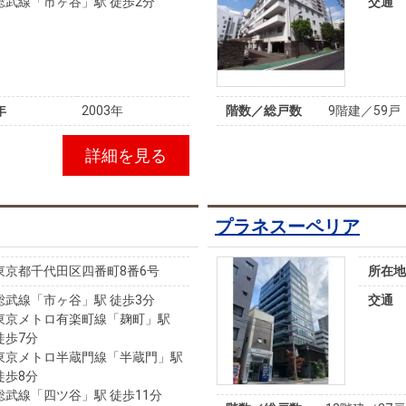
総武線「市ヶ谷」駅 徒歩2分
交通
年
2003年
階数／総戸数
9階建／59戸
詳細を見る
プラネスーペリア
東京都千代田区四番町8番6号
所在地
総武線「市ヶ谷」駅 徒歩3分
交通
東京メトロ有楽町線「麹町」駅
徒歩7分
東京メトロ半蔵門線「半蔵門」駅
徒歩8分
総武線「四ツ谷」駅 徒歩11分