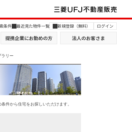
索条件
最近見た物件一覧
新規登録（無料）
ログイン
提携企業にお勤めの方
法人のお客さま
ブラリー
店舗のご案内（関西）
MUFG Way
土地を探す
AI不動産査定
の条件から住宅をお探しいただけます。
役員一覧
おすすめ物件から探す