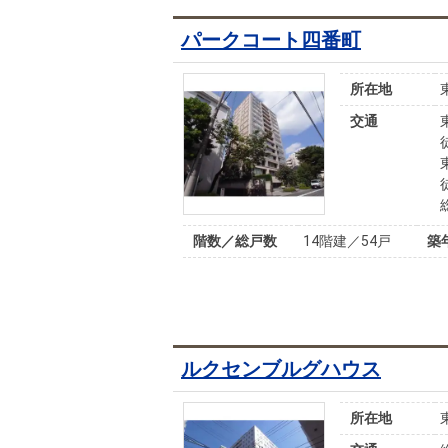
パークコート四番町
所在地
交通
階数／総戸数
14階建／54戸
築
ルクセンブルグハウス
所在地