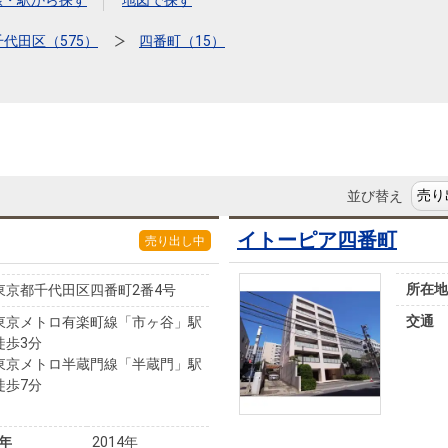
本社地図
線・駅から探す
地図で探す
千代田区（575）
四番町（15）
住宅ローンシミュレーション
周辺相場検索
購入ガイド
売却ガイド
並び替え
イトーピア四番町
売り出し中
所在地
東京都千代田区四番町2番4号
交通
東京メトロ有楽町線「市ヶ谷」駅
徒歩3分
東京メトロ半蔵門線「半蔵門」駅
徒歩7分
年
2014年