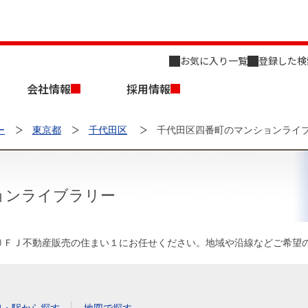
お気に入り一覧
登録した検
会社情報
採用情報
ー
東京都
千代田区
千代田区四番町のマンションライ
ョンライブラリー
店舗のご案内（名古屋）
会社概要
キャリア採用情報
新築・中古一戸建てを探す
売却相談
ＵＦＪ不動産販売の住まい１にお任せください。地域や沿線などご希望
組織図
事業用物件を探す