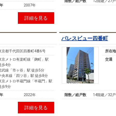
階数／総戸数
12階建／27戸
年
2007年
詳細を見る
パレスビュー四番町
東京都千代田区四番町4番6号
所在地
東京メトロ有楽町線「麹町」駅
交通
徒歩4分
総武線「市ヶ谷」駅 徒歩5分
中央本線「四ツ谷」駅 徒歩8分
東京メトロ半蔵門線「半蔵門」駅
徒歩9分
年
2022年
階数／総戸数
14階建／32戸
詳細を見る