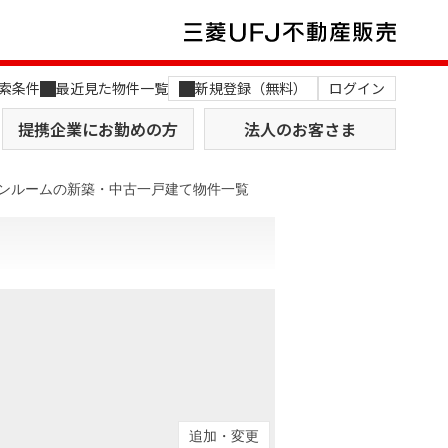
索条件
最近見た物件一覧
新規登録（無料）
ログイン
提携企業にお勤めの方
法人のお客さま
ンルームの新築・中古一戸建て物件一覧
店舗のご案内（関西）
MUFG Way
土地を探す
AI不動産査定
役員一覧
おすすめ物件から探す
追加・変更