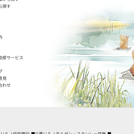
ら探す
内
動産サービス
プ
意見
合わせ
菱ＵＦＪ信託銀行
三菱ＵＦＪモルガン・スタンレー証券