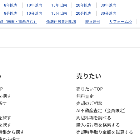
8年以内
10年以内
15年以内
20年以内
30年以内
8分以内
10分以内
15分以内
20分以内
30分以内
路（南東・南西含む）
低層住居専用地域
即入居可
リフォーム済
い
売りたい
P
売りたいTOP
を探す
無料査定
探す
売却のご相談
AI不動産査定（会員限定）
を探す
周辺相場を調べる
を探す
購入検討者を検索する
特集から探す
売却時手取り金額を試算する
集から探す