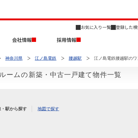
お気に入り一覧
登録した検
会社情報
採用情報
神奈川県
江ノ島電鉄
腰越駅
江ノ島電鉄腰越駅のワ
ルームの新築・中古一戸建て物件一覧
店舗のご案内（名古屋）
会社概要
キャリア採用情報
新築・中古一戸建てを探す
売却相談
線・駅から探す
地図で探す
組織図
事業用物件を探す