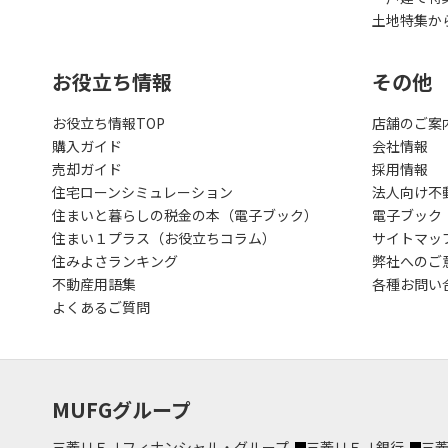
土地特集か
お役立ち情報
その他
お役立ち情報TOP
店舗のご案
購入ガイド
会社情報
売却ガイド
採用情報
住宅ローンシミュレーション
法人向け不
住まいと暮らしの税金の本（電子ブック）
電子ブック
住まい１プラス（お役立ちコラム）
サイトマッ
住みよさランキング
弊社へのご
不動産用語集
各種お問い
よくあるご質問
MUFGグループ
三菱ＵＦＪフィナンシャル・グループ
三菱ＵＦＪ銀行
三