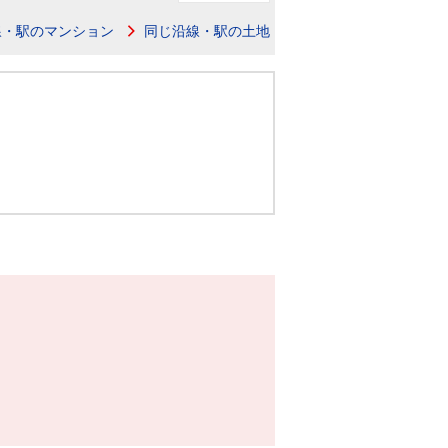
ニュースリリース
線・駅のマンション
同じ沿線・駅の土地
住まい1プラス（お役立ちコラム）
住まい1プラス（お役立ちコラム）
閉じる