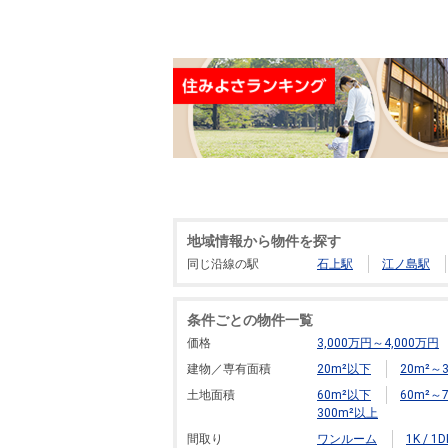
地域情報から物件を探す
同じ沿線の駅
石上駅
江ノ島駅
条件ごとの物件一覧
価格
3,000万円～4,000万円
建物／専有面積
20m²以下
20m²～3
土地面積
60m²以下
60m²～7
300m²以上
間取り
ワンルーム
1K / 1D