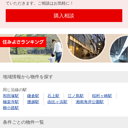
を探
ていただきます。ご相談はお気軽に！
本社地
ニュース
沿革
す
売却
会員ページ
図
リリース
購入相談
投
時手
事業
資
取り
用物
会社案内
閉じる
用
金額
件を
（電子ブ
物
試算
探す
ック版）
件
を
売却向け
周辺相場
住まい1プ
探
サービス
検索
ラス（お
す
役立ちコ
地域情報から物件を探す
ラム）
同じ沿線の駅
購入向け
住宅ロー
住まい1プ
和田塚駅
鎌倉駅
石上駅
江ノ島駅
稲村ヶ崎駅
住まいと
売却ガイ
サービス
ンシミュ
ラス（お
極楽寺駅
腰越駅
由比ヶ浜駅
湘南海岸公園駅
暮らしの
ド
レーショ
役立ちコ
柳小路駅
税金の本
ン
ラム）
（電子ブ
条件ごとの物件一覧