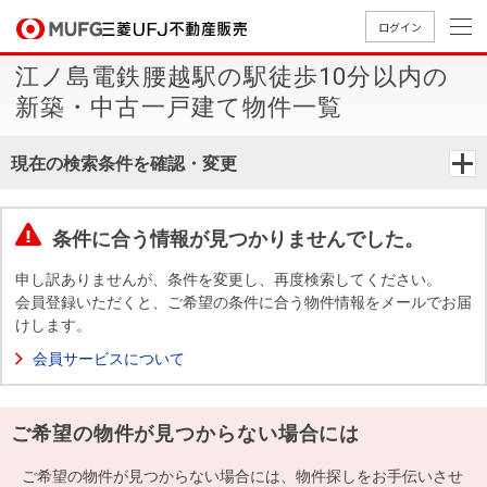
ログイン
江ノ島電鉄腰越駅の駅徒歩10分以内の
買いたい
新築・中古一戸建て物件一覧
売りたい
現在の検索条件を確認・変更
店舗案内
買いたいTOP
売りたいTOP
店舗案内TOP
会社情報TOP
採用情報TOP
条件に合う情報が見つかりませんでした。
会社情報
申し訳ありませんが、条件を変更し、再度検索してください。
会員登録いただくと、ご希望の条件に合う物件情報をメールでお届
けします。
採用情報
店舗のご
ごあいさ
新卒採用
店舗のご
会社概
キャリア
店舗のご
MUFG
中古
無
新
売
A
会員サービスについて
案内（首
つ
情報
案内（名
要
採用情報
案内（関
Way
マン
料
築・
却
都圏）
古屋）
西）
法人のお客さま
ショ
査
中古
相
経営ビジ
役員一
ご希望の物件が見つからない場合には
組織図
ンを
定
一戸
談
ョン
覧
探す
建て
提携企業にお勤めの方
ご希望の物件が見つからない場合には、物件探しをお手伝いさせ