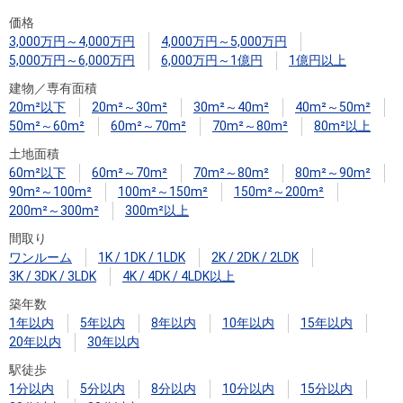
住まいと
ック）
購入ガイ
価格
暮らしの
ド
3,000万円～4,000万円
4,000万円～5,000万円
税金の本
5,000万円～6,000万円
6,000万円～1億円
1億円以上
（電子ブ
建物／専有面積
ック）
20m²以下
20m²～30m²
30m²～40m²
40m²～50m²
50m²～60m²
60m²～70m²
70m²～80m²
80m²以上
土地面積
60m²以下
60m²～70m²
70m²～80m²
80m²～90m²
90m²～100m²
100m²～150m²
150m²～200m²
200m²～300m²
300m²以上
間取り
ワンルーム
1K / 1DK / 1LDK
2K / 2DK / 2LDK
3K / 3DK / 3LDK
4K / 4DK / 4LDK以上
築年数
1年以内
5年以内
8年以内
10年以内
15年以内
20年以内
30年以内
駅徒歩
1分以内
5分以内
8分以内
10分以内
15分以内