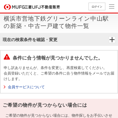
ログイン
横浜市営地下鉄グリーンライン中山駅
買いたい
の新築・中古一戸建て物件一覧
売りたい
現在の検索条件を確認・変更
店舗案内
買いたいTOP
売りたいTOP
店舗案内TOP
会社情報TOP
採用情報TOP
条件に合う情報が見つかりませんでした。
会社情報
申し訳ありませんが、条件を変更し、再度検索してください。
会員登録いただくと、ご希望の条件に合う物件情報をメールでお届
けします。
採用情報
店舗のご
ごあいさ
新卒採用
店舗のご
会社概
キャリア
店舗のご
MUFG
中古
無
新
売
A
会員サービスについて
案内（首
つ
情報
案内（名
要
採用情報
案内（関
Way
マン
料
築・
却
都圏）
古屋）
西）
法人のお客さま
ショ
査
中古
相
経営ビジ
役員一
ご希望の物件が見つからない場合には
組織図
ンを
定
一戸
談
ョン
覧
探す
建て
提携企業にお勤めの方
ご希望の物件が見つからない場合には、物件探しをお手伝いさせ