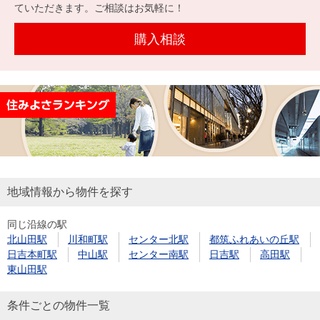
を探
ていただきます。ご相談はお気軽に！
本社地
ニュース
沿革
す
売却
会員ページ
図
リリース
購入相談
投
時手
事業
資
取り
用物
会社案内
閉じる
用
金額
件を
（電子ブ
物
試算
探す
ック版）
件
を
売却向け
周辺相場
住まい1プ
探
サービス
検索
ラス（お
す
役立ちコ
地域情報から物件を探す
ラム）
同じ沿線の駅
購入向け
住宅ロー
住まい1プ
北山田駅
川和町駅
センター北駅
都筑ふれあいの丘駅
住まいと
売却ガイ
サービス
ンシミュ
ラス（お
日吉本町駅
中山駅
センター南駅
日吉駅
高田駅
暮らしの
ド
レーショ
役立ちコ
東山田駅
税金の本
ン
ラム）
（電子ブ
条件ごとの物件一覧