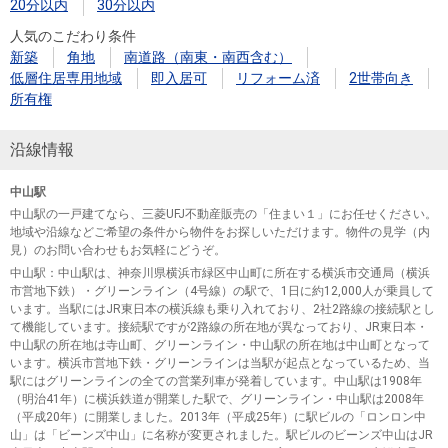
20分以内
30分以内
人気のこだわり条件
新築
角地
南道路（南東・南西含む）
低層住居専用地域
即入居可
リフォーム済
2世帯向き
所有権
沿線情報
中山駅
中山駅の一戸建てなら、三菱UFJ不動産販売の「住まい１」にお任せください。
地域や沿線などご希望の条件から物件をお探しいただけます。物件の見学（内
見）のお問い合わせもお気軽にどうぞ。
中山駅
：中山駅は、神奈川県横浜市緑区中山町に所在する横浜市交通局（横浜
市営地下鉄）・グリーンライン（4号線）の駅で、1日に約12,000人が乗員して
います。当駅にはJR東日本の横浜線も乗り入れており、2社2路線の接続駅とし
て機能しています。接続駅ですが2路線の所在地が異なっており、JR東日本・
中山駅の所在地は寺山町、グリーンライン・中山駅の所在地は中山町となって
います。横浜市営地下鉄・グリーンラインは当駅が起点となっているため、当
駅にはグリーンラインの全ての営業列車が発着しています。中山駅は1908年
（明治41年）に横浜鉄道が開業した駅で、グリーンライン・中山駅は2008年
（平成20年）に開業しました。2013年（平成25年）に駅ビルの「ロンロン中
山」は「ビーンズ中山」に名称が変更されました。駅ビルのビーンズ中山はJR