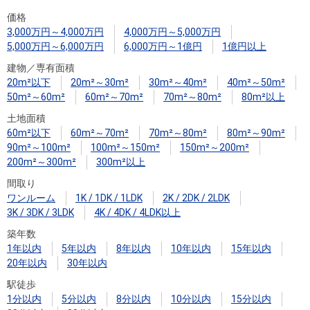
住まいと
ック）
購入ガイ
価格
暮らしの
ド
3,000万円～4,000万円
4,000万円～5,000万円
税金の本
5,000万円～6,000万円
6,000万円～1億円
1億円以上
（電子ブ
建物／専有面積
ック）
20m²以下
20m²～30m²
30m²～40m²
40m²～50m²
50m²～60m²
60m²～70m²
70m²～80m²
80m²以上
土地面積
60m²以下
60m²～70m²
70m²～80m²
80m²～90m²
90m²～100m²
100m²～150m²
150m²～200m²
200m²～300m²
300m²以上
間取り
ワンルーム
1K / 1DK / 1LDK
2K / 2DK / 2LDK
3K / 3DK / 3LDK
4K / 4DK / 4LDK以上
築年数
1年以内
5年以内
8年以内
10年以内
15年以内
20年以内
30年以内
駅徒歩
1分以内
5分以内
8分以内
10分以内
15分以内