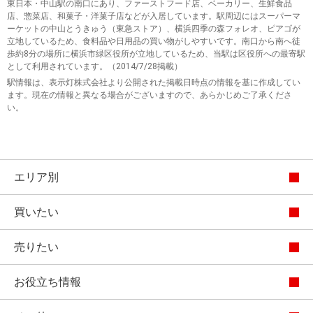
東日本・中山駅の南口にあり、ファーストフード店、ベーカリー、生鮮食品
店、惣菜店、和菓子・洋菓子店などが入居しています。駅周辺にはスーパーマ
ーケットの中山とうきゅう（東急ストア）、横浜四季の森フォレオ、ピアゴが
立地しているため、食料品や日用品の買い物がしやすいです。南口から南へ徒
歩約8分の場所に横浜市緑区役所が立地しているため、当駅は区役所への最寄駅
として利用されています。（2014/7/28掲載）
駅情報は、表示灯株式会社より公開された掲載日時点の情報を基に作成してい
ます。現在の情報と異なる場合がございますので、あらかじめご了承くださ
い。
エリア別
買いたい
売りたい
お役立ち情報