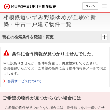
ログイン
相模鉄道いずみ野線ゆめが丘駅の新
買いたい
築・中古一戸建て物件一覧
売りたい
現在の検索条件を確認・変更
店舗案内
買いたいTOP
売りたいTOP
店舗案内TOP
会社情報TOP
採用情報TOP
条件に合う情報が見つかりませんでした。
会社情報
申し訳ありませんが、条件を変更し、再度検索してください。
会員登録いただくと、ご希望の条件に合う物件情報をメールでお届
けします。
採用情報
店舗のご
ごあいさ
新卒採用
店舗のご
会社概
キャリア
店舗のご
MUFG
中古
無
新
売
A
会員サービスについて
案内（首
つ
情報
案内（名
要
採用情報
案内（関
Way
マン
料
築・
却
都圏）
古屋）
西）
法人のお客さま
ショ
査
中古
相
経営ビジ
役員一
ご希望の物件が見つからない場合には
組織図
ンを
定
一戸
談
ョン
覧
探す
建て
提携企業にお勤めの方
ご希望の物件が見つからない場合には、物件探しをお手伝いさせ