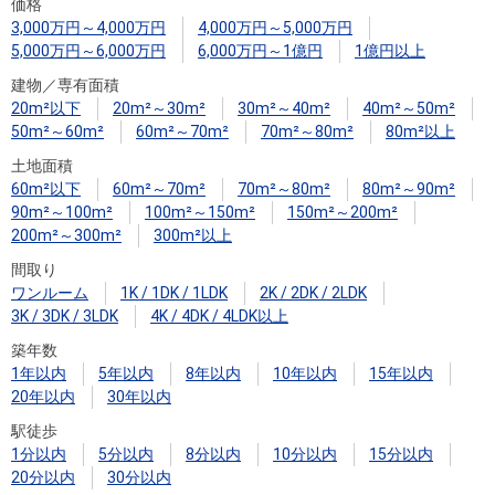
住まいと
ック）
購入ガイ
価格
3,000万円～4,000万円
4,000万円～5,000万円
暮らしの
ド
5,000万円～6,000万円
6,000万円～1億円
1億円以上
税金の本
建物／専有面積
（電子ブ
20m²以下
20m²～30m²
30m²～40m²
40m²～50m²
ック）
50m²～60m²
60m²～70m²
70m²～80m²
80m²以上
土地面積
60m²以下
60m²～70m²
70m²～80m²
80m²～90m²
90m²～100m²
100m²～150m²
150m²～200m²
200m²～300m²
300m²以上
間取り
ワンルーム
1K / 1DK / 1LDK
2K / 2DK / 2LDK
3K / 3DK / 3LDK
4K / 4DK / 4LDK以上
築年数
1年以内
5年以内
8年以内
10年以内
15年以内
20年以内
30年以内
駅徒歩
1分以内
5分以内
8分以内
10分以内
15分以内
20分以内
30分以内