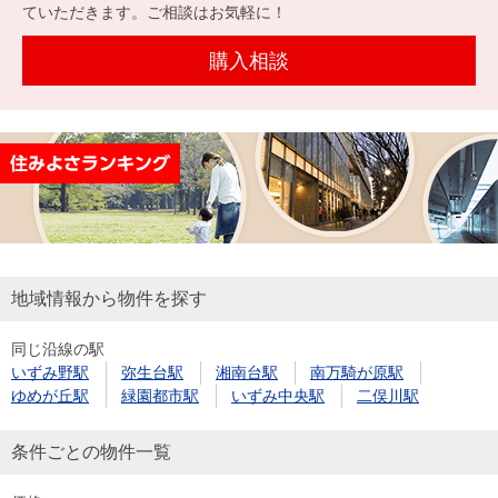
を探
ていただきます。ご相談はお気軽に！
本社地
ニュース
沿革
す
売却
会員ページ
図
リリース
購入相談
投
時手
事業
資
取り
用物
会社案内
閉じる
用
金額
件を
（電子ブ
物
試算
探す
ック版）
件
を
売却向け
周辺相場
住まい1プ
探
サービス
検索
ラス（お
す
役立ちコ
地域情報から物件を探す
ラム）
同じ沿線の駅
購入向け
住宅ロー
住まい1プ
いずみ野駅
弥生台駅
湘南台駅
南万騎が原駅
住まいと
売却ガイ
サービス
ンシミュ
ラス（お
ゆめが丘駅
緑園都市駅
いずみ中央駅
二俣川駅
暮らしの
ド
レーショ
役立ちコ
税金の本
ン
ラム）
条件ごとの物件一覧
（電子ブ