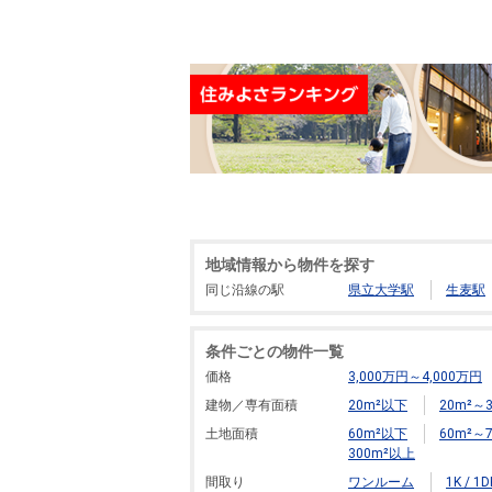
地域情報から物件を探す
同じ沿線の駅
県立大学駅
生麦駅
条件ごとの物件一覧
価格
3,000万円～4,000万円
建物／専有面積
20m²以下
20m²～3
土地面積
60m²以下
60m²～7
300m²以上
間取り
ワンルーム
1K / 1D