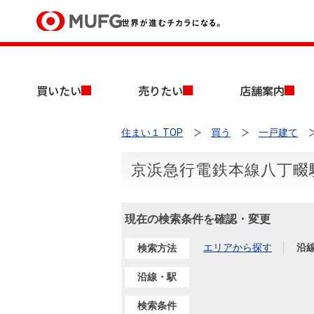
買いたい
買いたい
売りたい
店舗案内
売りたい
住まい１ TOP
買う
一戸建て
店舗案内
買いたいTOP
売りたいTOP
店舗案内TOP
会社情報TOP
採用情報TOP
京浜急行電鉄本線八丁畷
会社情報
現在の検索条件を確認・変更
採用情報
店舗のご案内（首都圏）
ごあいさつ
新卒採用情報
中古マンションを探す
無料査定
エリアから探す
沿
検索方法
法人のお客さま
経営ビジョン
沿線・駅
投資用物件を探す
売却時手取り金額試算
提携企業にお勤めの方
検索条件