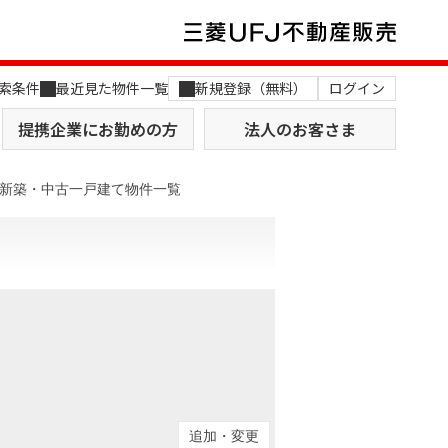
索条件
最近見た物件一覧
新規登録（無料）
ログイン
提携企業にお勤めの方
法人のお客さま
新築・中古一戸建て物件一覧
店舗のご案内（関西）
MUFG Way
土地を探す
AI不動産査定
役員一覧
おすすめ物件から探す
追加・変更