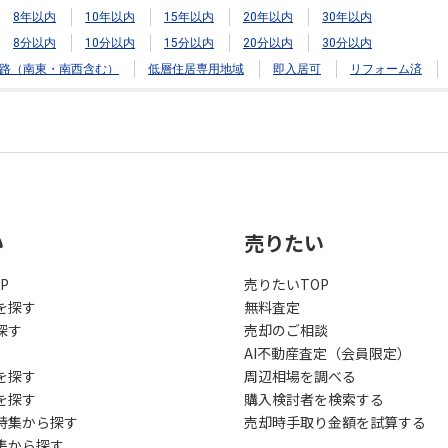
8年以内
10年以内
15年以内
20年以内
30年以内
8分以内
10分以内
15分以内
20分以内
30分以内
路（南東・南西含む）
低層住居専用地域
即入居可
リフォーム済
い
売りたい
P
売りたいTOP
を探す
無料査定
探す
売却のご相談
AI不動産査定（会員限定）
を探す
周辺相場を調べる
を探す
購入検討者を検索する
特集から探す
売却時手取り金額を試算する
集から探す