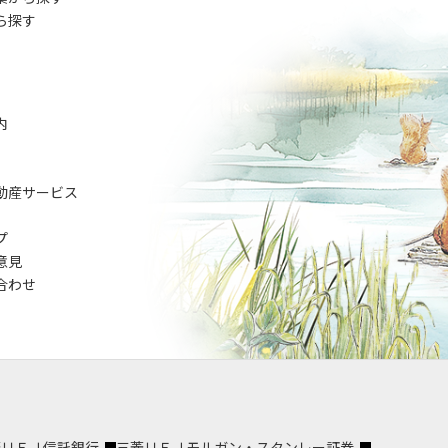
ら探す
内
動産サービス
プ
意見
合わせ
菱ＵＦＪ信託銀行
三菱ＵＦＪモルガン・スタンレー証券