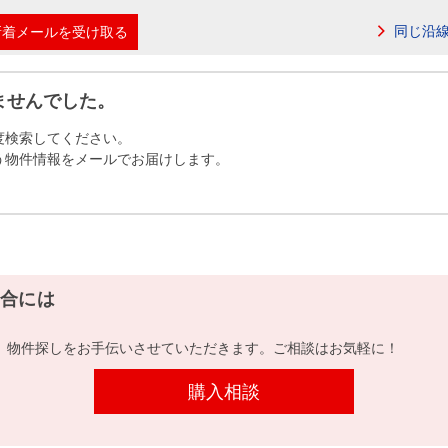
本社地図
同じ沿
新着メールを受け取る
住宅ローンシミュレーション
周辺相場検索
ませんでした。
度検索してください。
購入ガイド
売却ガイド
う物件情報をメールでお届けします。
合には
、物件探しをお手伝いさせていただきます。ご相談はお気軽に！
購入相談