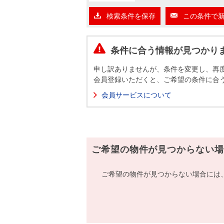
沿革
検索条件を保存
この条件で
会員ページ
会社案内（電子ブック版）
購入向けサービス
売却向けサービス
条件に合う情報が見つかり
申し訳ありませんが、条件を変更し、再
住まいと暮らしの税金の本（電子ブック）
住まいと暮らしの税金の本（電子ブック）
会員登録いただくと、ご希望の条件に合
会員サービスについて
ご希望の物件が見つからない場
ご希望の物件が見つからない場合には