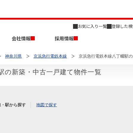
お気に入り一覧
登録した検
会社情報
採用情報
神奈川県
京浜急行電鉄本線
京浜急行電鉄本線八丁畷駅の
駅の新築・中古一戸建て物件一覧
店舗のご案内（名古屋）
会社概要
キャリア採用情報
新築・中古一戸建てを探す
売却相談
線・駅から探す
地図で探す
組織図
事業用物件を探す