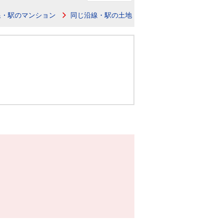
ニュースリリース
線・駅のマンション
同じ沿線・駅の土地
住まい1プラス（お役立ちコラム）
住まい1プラス（お役立ちコラム）
閉じる