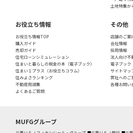
土地特集か
お役立ち情報
その他
お役立ち情報TOP
店舗のご案
購入ガイド
会社情報
売却ガイド
採用情報
住宅ローンシミュレーション
法人向け不
住まいと暮らしの税金の本（電子ブック）
電子ブック
住まい１プラス（お役立ちコラム）
サイトマッ
住みよさランキング
弊社へのご
不動産用語集
各種お問い
よくあるご質問
MUFGグループ
三菱ＵＦＪフィナンシャル・グループ
三菱ＵＦＪ銀行
三