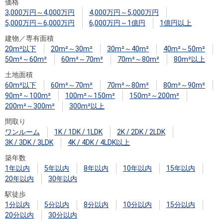
住まいと
ック）
購入ガイ
価格
3,000万円～4,000万円
4,000万円～5,000万円
暮らしの
ド
5,000万円～6,000万円
6,000万円～1億円
1億円以上
税金の本
建物／専有面積
（電子ブ
20m²以下
20m²～30m²
30m²～40m²
40m²～50m²
ック）
50m²～60m²
60m²～70m²
70m²～80m²
80m²以上
土地面積
60m²以下
60m²～70m²
70m²～80m²
80m²～90m²
90m²～100m²
100m²～150m²
150m²～200m²
200m²～300m²
300m²以上
間取り
ワンルーム
1K / 1DK / 1LDK
2K / 2DK / 2LDK
3K / 3DK / 3LDK
4K / 4DK / 4LDK以上
築年数
1年以内
5年以内
8年以内
10年以内
15年以内
20年以内
30年以内
駅徒歩
1分以内
5分以内
8分以内
10分以内
15分以内
20分以内
30分以内