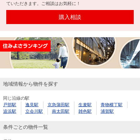
を探
ていただきます。ご相談はお気軽に！
本社地
ニュース
沿革
す
売却
会員ページ
図
リリース
購入相談
投
時手
事業
資
取り
用物
会社案内
閉じる
用
金額
件を
（電子ブ
物
試算
探す
ック版）
件
を
売却向け
周辺相場
住まい1プ
探
サービス
検索
ラス（お
す
役立ちコ
地域情報から物件を探す
ラム）
同じ沿線の駅
購入向け
住宅ロー
住まい1プ
戸部駅
逸見駅
京急蒲田駅
生麦駅
青物横丁駅
住まいと
売却ガイ
サービス
ンシミュ
ラス（お
追浜駅
立会川駅
南太田駅
雑色駅
浦賀駅
暮らしの
ド
レーショ
役立ちコ
税金の本
ン
ラム）
条件ごとの物件一覧
（電子ブ