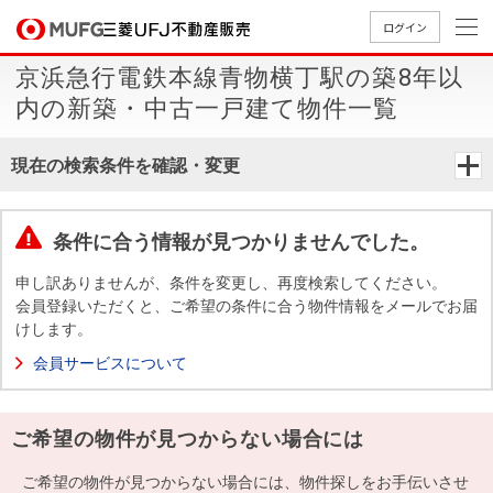
ログイン
京浜急行電鉄本線青物横丁駅の築8年以
買いたい
内の新築・中古一戸建て物件一覧
売りたい
現在の検索条件を確認・変更
店舗案内
買いたいTOP
売りたいTOP
店舗案内TOP
会社情報TOP
採用情報TOP
条件に合う情報が見つかりませんでした。
会社情報
申し訳ありませんが、条件を変更し、再度検索してください。
会員登録いただくと、ご希望の条件に合う物件情報をメールでお届
けします。
採用情報
店舗のご
ごあいさ
新卒採用
店舗のご
会社概
キャリア
店舗のご
MUFG
中古
無
新
売
A
会員サービスについて
案内（首
つ
情報
案内（名
要
採用情報
案内（関
Way
マン
料
築・
却
都圏）
古屋）
西）
法人のお客さま
ショ
査
中古
相
経営ビジ
役員一
ご希望の物件が見つからない場合には
組織図
ンを
定
一戸
談
ョン
覧
探す
建て
提携企業にお勤めの方
ご希望の物件が見つからない場合には、物件探しをお手伝いさせ