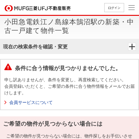
ログイン
小田急電鉄江ノ島線本鵠沼駅の新築・中
買いたい
古一戸建て物件一覧
売りたい
現在の検索条件を確認・変更
店舗案内
買いたいTOP
売りたいTOP
店舗案内TOP
会社情報TOP
採用情報TOP
条件に合う情報が見つかりませんでした。
会社情報
申し訳ありませんが、条件を変更し、再度検索してください。
会員登録いただくと、ご希望の条件に合う物件情報をメールでお届
けします。
採用情報
店舗のご
ごあいさ
新卒採用
店舗のご
会社概
キャリア
店舗のご
MUFG
中古
無
新
売
A
会員サービスについて
案内（首
つ
情報
案内（名
要
採用情報
案内（関
Way
マン
料
築・
却
都圏）
古屋）
西）
法人のお客さま
ショ
査
中古
相
経営ビジ
役員一
ご希望の物件が見つからない場合には
組織図
ンを
定
一戸
談
ョン
覧
探す
建て
提携企業にお勤めの方
ご希望の物件が見つからない場合には、物件探しをお手伝いさせ