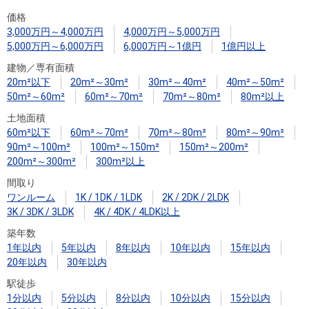
住まいと
ック）
購入ガイ
価格
暮らしの
ド
3,000万円～4,000万円
4,000万円～5,000万円
税金の本
5,000万円～6,000万円
6,000万円～1億円
1億円以上
（電子ブ
建物／専有面積
ック）
20m²以下
20m²～30m²
30m²～40m²
40m²～50m²
50m²～60m²
60m²～70m²
70m²～80m²
80m²以上
土地面積
60m²以下
60m²～70m²
70m²～80m²
80m²～90m²
90m²～100m²
100m²～150m²
150m²～200m²
200m²～300m²
300m²以上
間取り
ワンルーム
1K / 1DK / 1LDK
2K / 2DK / 2LDK
3K / 3DK / 3LDK
4K / 4DK / 4LDK以上
築年数
1年以内
5年以内
8年以内
10年以内
15年以内
20年以内
30年以内
駅徒歩
1分以内
5分以内
8分以内
10分以内
15分以内