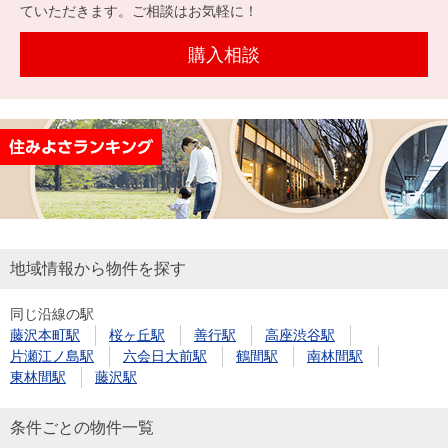
を探
ていただきます。ご相談はお気軽に！
本社地
ニュース
沿革
す
売却
会員ページ
図
リリース
購入相談
投
時手
事業
資
取り
用物
会社案内
閉じる
用
金額
件を
（電子ブ
物
試算
探す
ック版）
件
を
売却向け
周辺相場
住まい1プ
探
サービス
検索
ラス（お
す
役立ちコ
地域情報から物件を探す
ラム）
同じ沿線の駅
購入向け
住宅ロー
住まい1プ
藤沢本町駅
桜ヶ丘駅
善行駅
高座渋谷駅
住まいと
売却ガイ
サービス
ンシミュ
ラス（お
片瀬江ノ島駅
六会日大前駅
鶴間駅
南林間駅
暮らしの
ド
レーショ
役立ちコ
東林間駅
藤沢駅
税金の本
ン
ラム）
（電子ブ
条件ごとの物件一覧