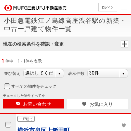
ログイン
小田急電鉄江ノ島線高座渋谷駅の新築・
買いたい
中古一戸建て物件一覧
売りたい
現在の検索条件を確認・変更
店舗案内
1
件中
1 - 1件を表示
買いたいTOP
売りたいTOP
店舗案内TOP
会社情報TOP
採用情報TOP
並び替え
表示件数
会社情報
すべての物件をチェック
採用情報
店舗のご
ごあいさ
新卒採用
店舗のご
会社概
キャリア
店舗のご
MUFG
中古
無
新
売
A
チェックした
物件すべてを
案内（首
つ
情報
案内（名
要
採用情報
案内（関
Way
マン
料
築・
却
お問い合わせ
お気に入り
都圏）
古屋）
西）
法人のお客さま
ショ
査
中古
相
経営ビジ
役員一
組織図
ンを
定
一戸
談
一戸建て
ョン
覧
探す
建て
提携企業にお勤めの方
横浜市泉区上飯田町