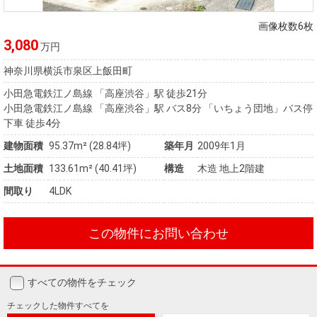
住まいと
ック）
購入ガイ
暮らしの
ド
画像枚数6枚
税金の本
3,080
万円
（電子ブ
神奈川県横浜市泉区上飯田町
ック）
小田急電鉄江ノ島線 「高座渋谷」駅 徒歩21分
小田急電鉄江ノ島線 「高座渋谷」駅 バス8分 「いちょう団地」バス停
下車 徒歩4分
建物面積
95.37m² (28.84坪)
築年月
2009年1月
土地面積
133.61m² (40.41坪)
構造
木造 地上2階建
間取り
4LDK
この物件にお問い合わせ
すべての物件をチェック
チェックした
物件すべてを