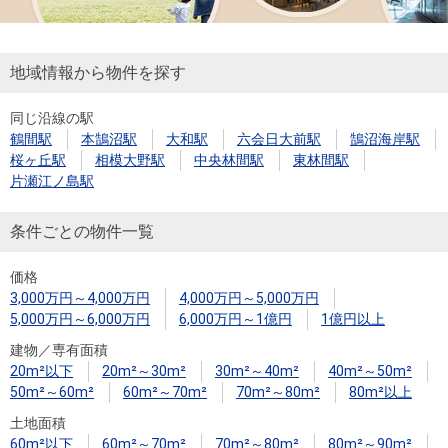
地域情報から物件を探す
同じ沿線の駅
鶴間駅
本鵠沼駅
大和駅
六会日大前駅
鵠沼海岸駅
桜ヶ丘駅
相模大野駅
中央林間駅
東林間駅
片瀬江ノ島駅
条件ごとの物件一覧
価格
3,000万円～4,000万円
4,000万円～5,000万円
5,000万円～6,000万円
6,000万円～1億円
1億円以上
建物／専有面積
20m²以下
20m²～30m²
30m²～40m²
40m²～50m²
50m²～60m²
60m²～70m²
70m²～80m²
80m²以上
土地面積
60m²以下
60m²～70m²
70m²～80m²
80m²～90m²