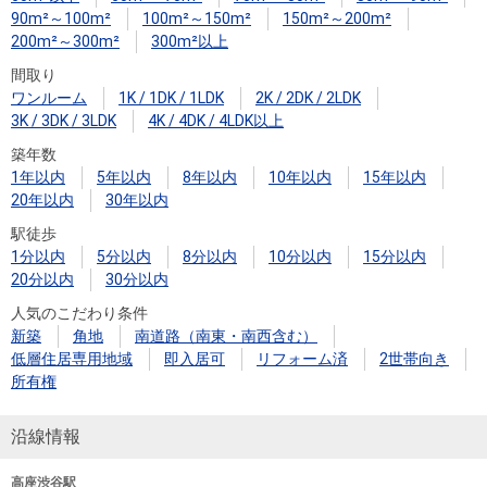
90m²～100m²
100m²～150m²
150m²～200m²
200m²～300m²
300m²以上
間取り
ワンルーム
1K / 1DK / 1LDK
2K / 2DK / 2LDK
3K / 3DK / 3LDK
4K / 4DK / 4LDK以上
築年数
1年以内
5年以内
8年以内
10年以内
15年以内
20年以内
30年以内
駅徒歩
1分以内
5分以内
8分以内
10分以内
15分以内
20分以内
30分以内
人気のこだわり条件
新築
角地
南道路（南東・南西含む）
低層住居専用地域
即入居可
リフォーム済
2世帯向き
所有権
沿線情報
高座渋谷駅