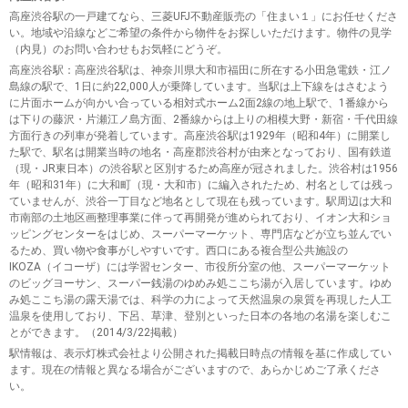
高座渋谷駅の一戸建てなら、三菱UFJ不動産販売の「住まい１」にお任せくださ
い。地域や沿線などご希望の条件から物件をお探しいただけます。物件の見学
（内見）のお問い合わせもお気軽にどうぞ。
高座渋谷駅
：高座渋谷駅は、神奈川県大和市福田に所在する小田急電鉄・江ノ
島線の駅で、1日に約22,000人が乗降しています。当駅は上下線をはさむよう
に片面ホームが向かい合っている相対式ホーム2面2線の地上駅で、1番線から
は下りの藤沢・片瀬江ノ島方面、2番線からは上りの相模大野・新宿・千代田線
方面行きの列車が発着しています。高座渋谷駅は1929年（昭和4年）に開業し
た駅で、駅名は開業当時の地名・高座郡渋谷村が由来となっており、国有鉄道
（現・JR東日本）の渋谷駅と区別するため高座が冠されました。渋谷村は1956
年（昭和31年）に大和町（現・大和市）に編入されたため、村名としては残っ
ていませんが、渋谷一丁目など地名として現在も残っています。駅周辺は大和
市南部の土地区画整理事業に伴って再開発が進められており、イオン大和ショ
ッピングセンターをはじめ、スーパーマーケット、専門店などが立ち並んでい
るため、買い物や食事がしやすいです。西口にある複合型公共施設の
IKOZA（イコーザ）には学習センター、市役所分室の他、スーパーマーケット
のビッグヨーサン、スーパー銭湯のゆめみ処ここち湯が入居しています。ゆめ
み処ここち湯の露天湯では、科学の力によって天然温泉の泉質を再現した人工
温泉を使用しており、下呂、草津、登別といった日本の各地の名湯を楽しむこ
とができます。（2014/3/22掲載）
駅情報は、表示灯株式会社より公開された掲載日時点の情報を基に作成してい
ます。現在の情報と異なる場合がございますので、あらかじめご了承くださ
い。