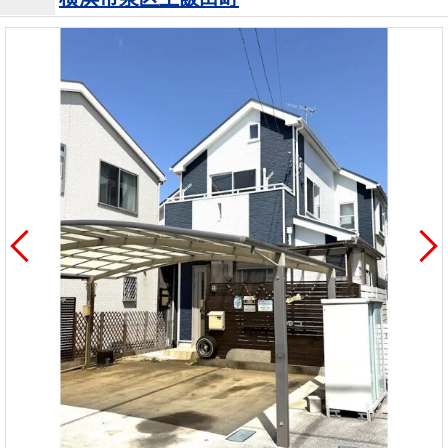
を探
本社地
ニュース
沿革
す
売却
会員ページ
図
リリース
投
時手
事業
資
取り
用物
会社案内
閉じる
用
金額
件を
（電子ブ
物
試算
探す
ック版）
件
を
売却向け
周辺相場
住まい1プ
探
サービス
検索
ラス（お
す
役立ちコ
ラム）
購入向け
住宅ロー
住まい1プ
住まいと
売却ガイ
サービス
ンシミュ
ラス（お
暮らしの
ド
レーショ
役立ちコ
税金の本
ン
ラム）
（電子ブ