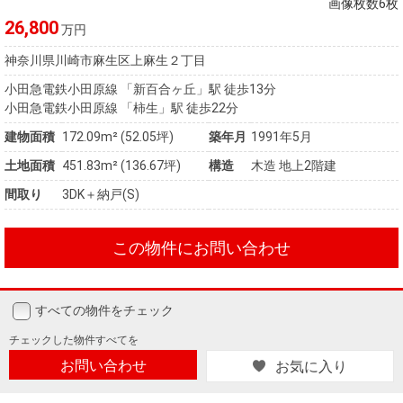
画像枚数6枚
26,800
万円
神奈川県川崎市麻生区上麻生２丁目
小田急電鉄小田原線 「新百合ヶ丘」駅 徒歩13分
小田急電鉄小田原線 「柿生」駅 徒歩22分
建物面積
172.09m² (52.05坪)
築年月
1991年5月
土地面積
451.83m² (136.67坪)
構造
木造 地上2階建
間取り
3DK＋納戸(S)
この物件にお問い合わせ
すべての物件をチェック
チェックした
物件すべてを
お問い合わせ
お気に入り