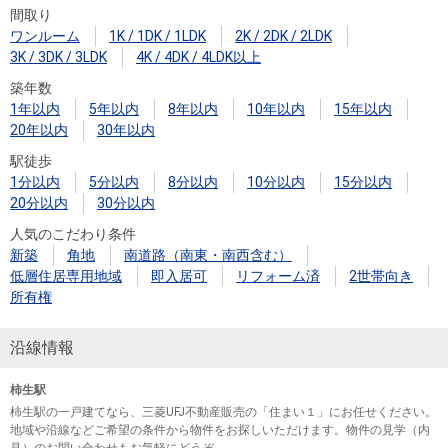
間取り
ワンルーム
1K / 1DK / 1LDK
2K / 2DK / 2LDK
3K / 3DK / 3LDK
4K / 4DK / 4LDK以上
築年数
1年以内
5年以内
8年以内
10年以内
15年以内
20年以内
30年以内
駅徒歩
1分以内
5分以内
8分以内
10分以内
15分以内
20分以内
30分以内
人気のこだわり条件
新築
角地
南道路（南東・南西含む）
低層住居専用地域
即入居可
リフォーム済
2世帯向き
所有権
沿線情報
柿生駅
柿生駅の一戸建てなら、三菱UFJ不動産販売の「住まい１」にお任せください。
地域や沿線などご希望の条件から物件をお探しいただけます。物件の見学（内
見）のお問い合わせもお気軽にどうぞ。