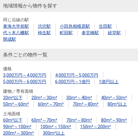
地域情報から物件を探す
同じ沿線の駅
東海大学前駅
渋沢駅
小田急相模原駅
生田駅
代々木八幡駅
柿生駅
町田駅
参宮橋駅
経堂駅
開成駅
条件ごとの物件一覧
価格
3,000万円～4,000万円
4,000万円～5,000万円
5,000万円～6,000万円
6,000万円～1億円
1億円以上
建物／専有面積
20m²以下
20m²～30m²
30m²～40m²
40m²～50m²
50m²～60m²
60m²～70m²
70m²～80m²
80m²以上
土地面積
60m²以下
60m²～70m²
70m²～80m²
80m²～90m²
90m²～100m²
100m²～150m²
150m²～200m²
200m²～300m²
300m²以上