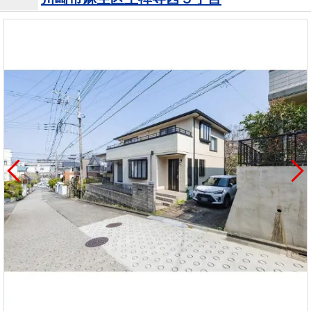
を探
本社地
ニュース
沿革
す
売却
会員ページ
図
リリース
投
時手
事業
資
取り
用物
会社案内
閉じる
用
金額
件を
（電子ブ
物
試算
探す
ック版）
件
を
売却向け
周辺相場
住まい1プ
探
サービス
検索
ラス（お
す
役立ちコ
ラム）
購入向け
住宅ロー
住まい1プ
住まいと
売却ガイ
サービス
ンシミュ
ラス（お
暮らしの
ド
レーショ
役立ちコ
税金の本
ン
ラム）
（電子ブ