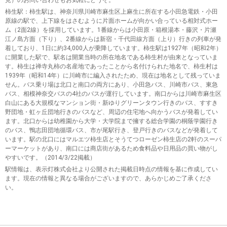
柿生駅
：柿生駅は、神奈川県川崎市麻生区上麻生に所在する小田急電鉄・小田
原線の駅で、上下線をはさむように片面ホームが向かい合っている相対式ホー
ム（2面2線）を採用しています。1番線からは小田原・箱根湯本・藤沢・片瀬
江ノ島方面（下り）、2番線からは新宿・千代田線方面（上り）行きの列車が発
着しており、1日に約34,000人が乗降しています。柿生駅は1927年（昭和2年）
に開業した駅で、駅名は開業当時の所在地名である柿生村が由来となっていま
す。柿生は禅寺丸柿の名産地であったことから名付けられた地名で、柿生村は
1939年（昭和14年）に川崎市に編入されたため、現在は地名として残っていま
せん。バス乗り場は北口と南口の両方にあり、小田急バス、川崎市バス、東急
バス、相模神奈交バスの4社のバスが運行しています。南口からは川崎市麻生区
白山にある大規模なマンション街・新ゆりグリーンタウン行きのバス、すすき
野団地・虹ヶ丘団地行きのバスなど、周辺の住宅地へ向かうバスが発着してい
ます。北口からは幼稚園から大学・大学院まで擁する総合学園の桐蔭学園行き
のバス、鴨志田団地循環バス、市が尾駅行き、登戸行きのバスなどが発着して
います。駅の北口にはマルエツ柿生店とそうてつローゼン柿生店の2軒のスーパ
ーマーケットがあり、南口には商店街があるため食料品や日用品の買い物がし
やすいです。（2014/3/22掲載）
駅情報は、表示灯株式会社より公開された掲載日時点の情報を基に作成してい
ます。現在の情報と異なる場合がございますので、あらかじめご了承くださ
い。