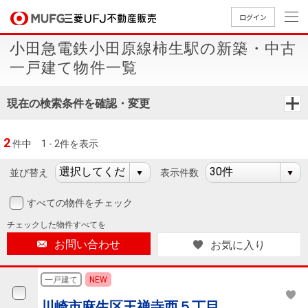
ログイン
小田急電鉄小田原線柿生駅の新築・中古
買いたい
一戸建て物件一覧
売りたい
現在の検索条件を確認・変更
店舗案内
2
件中
1 - 2件を表示
買いたいTOP
売りたいTOP
店舗案内TOP
会社情報TOP
採用情報TOP
並び替え
表示件数
会社情報
すべての物件をチェック
採用情報
店舗のご
ごあいさ
新卒採用
店舗のご
会社概
キャリア
店舗のご
MUFG
中古
無
新
売
A
チェックした
物件すべてを
案内（首
つ
情報
案内（名
要
採用情報
案内（関
Way
マン
料
築・
却
お問い合わせ
お気に入り
都圏）
古屋）
西）
法人のお客さま
ショ
査
中古
相
経営ビジ
役員一
組織図
ンを
定
一戸
談
一戸建て
NEW
ョン
覧
探す
建て
提携企業にお勤めの方
川崎市麻生区王禅寺西５丁目