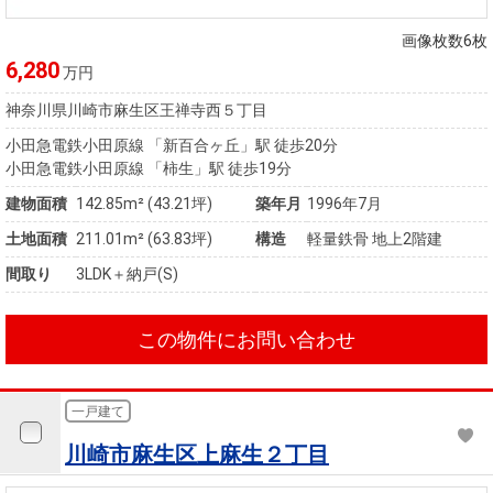
住まいと
ック）
購入ガイ
暮らしの
ド
画像枚数6枚
税金の本
6,280
万円
（電子ブ
神奈川県川崎市麻生区王禅寺西５丁目
ック）
小田急電鉄小田原線 「新百合ヶ丘」駅 徒歩20分
小田急電鉄小田原線 「柿生」駅 徒歩19分
建物面積
142.85m² (43.21坪)
築年月
1996年7月
土地面積
211.01m² (63.83坪)
構造
軽量鉄骨 地上2階建
間取り
3LDK＋納戸(S)
この物件にお問い合わせ
一戸建て
川崎市麻生区上麻生２丁目