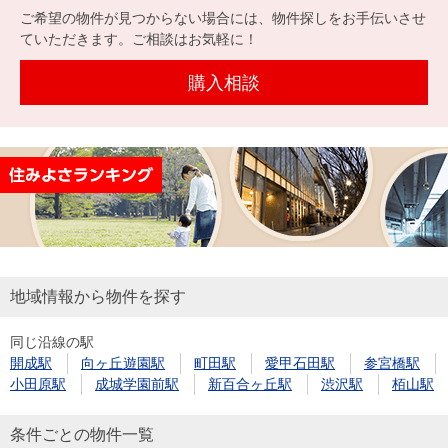
を探
ご希望の物件が見つからない場合には、物件探しをお手伝いさせ
本社地
ニュース
沿革
す
売却
ていただきます。ご相談はお気軽に！
会員ページ
図
リリース
投
時手
事業
購入相談
資
取り
用物
会社案内
閉じる
用
金額
件を
（電子ブ
物
試算
探す
ック版）
件
を
売却向け
周辺相場
住まい1プ
探
サービス
検索
ラス（お
す
役立ちコ
ラム）
地域情報から物件を探す
購入向け
住宅ロー
住まい1プ
住まいと
売却ガイ
同じ沿線の駅
サービス
ンシミュ
ラス（お
開成駅
向ヶ丘遊園駅
町田駅
愛甲石田駅
参宮橋駅
暮らしの
ド
レーショ
役立ちコ
小田原駅
成城学園前駅
新百合ヶ丘駅
渋沢駅
栢山駅
税金の本
ン
ラム）
（電子ブ
条件ごとの物件一覧