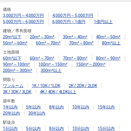
住まいと
ック）
購入ガイ
暮らしの
ド
価格
3,000万円～4,000万円
4,000万円～5,000万円
税金の本
5,000万円～6,000万円
6,000万円～1億円
1億円以上
（電子ブ
建物／専有面積
ック）
20m²以下
20m²～30m²
30m²～40m²
40m²～50m²
50m²～60m²
60m²～70m²
70m²～80m²
80m²以上
土地面積
60m²以下
60m²～70m²
70m²～80m²
80m²～90m²
90m²～100m²
100m²～150m²
150m²～200m²
200m²～300m²
300m²以上
間取り
ワンルーム
1K / 1DK / 1LDK
2K / 2DK / 2LDK
3K / 3DK / 3LDK
4K / 4DK / 4LDK以上
築年数
1年以内
5年以内
8年以内
10年以内
15年以内
20年以内
30年以内
駅徒歩
1分以内
5分以内
8分以内
10分以内
15分以内