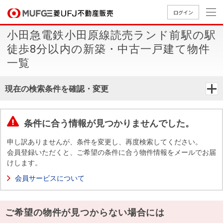
ログイン
小田急電鉄小田原線読売ランド前駅の駅
買いたい
徒歩8分以内の新築・中古一戸建て物件
一覧
売りたい
現在の検索条件を確認・変更
店舗案内
買いたいTOP
売りたいTOP
店舗案内TOP
会社情報TOP
採用情報TOP
条件に合う情報が見つかりませんでした。
会社情報
申し訳ありませんが、条件を変更し、再度検索してください。
会員登録いただくと、ご希望の条件に合う物件情報をメールでお届
採用情報
店舗のご
ごあいさ
新卒採用
店舗のご
会社概
キャリア
店舗のご
MUFG
中古
無
新
売
A
けします。
案内（首
つ
情報
案内（名
要
採用情報
案内（関
Way
マン
料
築・
却
会員サービスについて
都圏）
古屋）
西）
法人のお客さま
ショ
査
中古
相
経営ビジ
役員一
組織図
ンを
定
一戸
談
ョン
覧
ご希望の物件が見つからない場合には
探す
建て
提携企業にお勤めの方