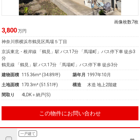
画像枚数7枚
3,800
万円
神奈川県横浜市鶴見区馬場５丁目
京浜東北・根岸線 「鶴見」駅 バス17分 「馬場町」バス停下車 徒歩3
分
鶴見線 「鶴見」駅 バス17分 「馬場町」バス停下車 徒歩3分
建物面積
115.36m² (34.89坪)
築年月
1997年10月
土地面積
170.3m² (51.51坪)
構造
木造 地上2階建
間取り
4LDK＋納戸(S)
この物件にお問い合わせ
一戸建て