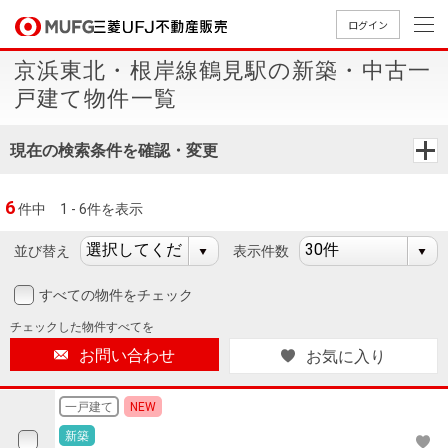
ログイン
京浜東北・根岸線鶴見駅の新築・中古一
買いたい
戸建て物件一覧
売りたい
現在の検索条件を確認・変更
店舗案内
6
件中
1 - 6件を表示
買いたいTOP
売りたいTOP
店舗案内TOP
会社情報TOP
採用情報TOP
並び替え
表示件数
会社情報
すべての物件をチェック
採用情報
店舗のご
ごあいさ
新卒採用
店舗のご
会社概
キャリア
店舗のご
MUFG
中古
無
新
売
A
チェックした
物件すべてを
案内（首
つ
情報
案内（名
要
採用情報
案内（関
Way
マン
料
築・
却
お問い合わせ
お気に入り
都圏）
古屋）
西）
法人のお客さま
ショ
査
中古
相
経営ビジ
役員一
組織図
ンを
定
一戸
談
一戸建て
NEW
ョン
覧
探す
建て
提携企業にお勤めの方
新築