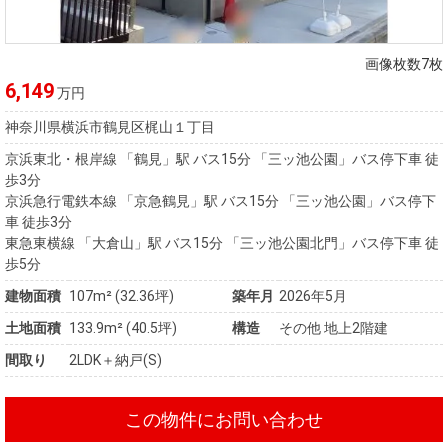
住まいと
ック）
購入ガイ
暮らしの
ド
税金の本
画像枚数7枚
（電子ブ
6,149
万円
ック）
神奈川県横浜市鶴見区梶山１丁目
京浜東北・根岸線 「鶴見」駅 バス15分 「三ッ池公園」バス停下車 徒
歩3分
京浜急行電鉄本線 「京急鶴見」駅 バス15分 「三ッ池公園」バス停下
車 徒歩3分
東急東横線 「大倉山」駅 バス15分 「三ッ池公園北門」バス停下車 徒
歩5分
建物面積
107m² (32.36坪)
築年月
2026年5月
土地面積
133.9m² (40.5坪)
構造
その他 地上2階建
間取り
2LDK＋納戸(S)
この物件にお問い合わせ