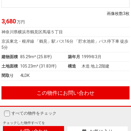
画像枚数3枚
3,680
万円
神奈川県横浜市鶴見区馬場５丁目
京浜東北・根岸線 「鶴見」駅 バス16分 「貯水池前」バス停下車 徒歩
5分
建物面積
85.29m² (25.8坪)
築年月
1999年3月
土地面積
105.23m² (31.83坪)
構造
木造 地上2階建
間取り
4LDK
この物件にお問い合わせ
すべての物件をチェック
チェックした
物件すべてを