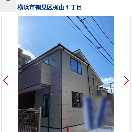
を探
本社地
ニュース
横浜市鶴見区梶山１丁目
沿革
す
売却
会員ページ
図
リリース
投
時手
事業
資
取り
用物
会社案内
閉じる
用
金額
件を
（電子ブ
物
試算
探す
ック版）
件
を
売却向け
周辺相場
住まい1プ
探
サービス
検索
ラス（お
す
役立ちコ
ラム）
購入向け
住宅ロー
住まい1プ
住まいと
売却ガイ
サービス
ンシミュ
ラス（お
暮らしの
ド
レーショ
役立ちコ
税金の本
ン
ラム）
（電子ブ