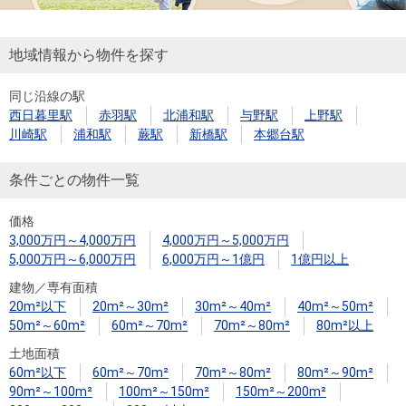
地域情報から物件を探す
同じ沿線の駅
西日暮里駅
赤羽駅
北浦和駅
与野駅
上野駅
川崎駅
浦和駅
蕨駅
新橋駅
本郷台駅
条件ごとの物件一覧
価格
3,000万円～4,000万円
4,000万円～5,000万円
5,000万円～6,000万円
6,000万円～1億円
1億円以上
建物／専有面積
20m²以下
20m²～30m²
30m²～40m²
40m²～50m²
50m²～60m²
60m²～70m²
70m²～80m²
80m²以上
土地面積
60m²以下
60m²～70m²
70m²～80m²
80m²～90m²
90m²～100m²
100m²～150m²
150m²～200m²