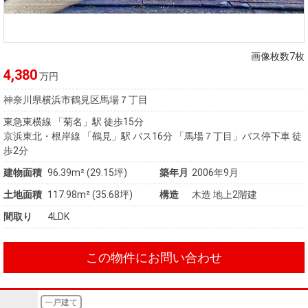
画像枚数7枚
4,380
万円
神奈川県横浜市鶴見区馬場７丁目
東急東横線 「菊名」駅 徒歩15分
京浜東北・根岸線 「鶴見」駅 バス16分 「馬場７丁目」バス停下車 徒
歩2分
建物面積
96.39m² (29.15坪)
築年月
2006年9月
土地面積
117.98m² (35.68坪)
構造
木造 地上2階建
間取り
4LDK
この物件にお問い合わせ
一戸建て