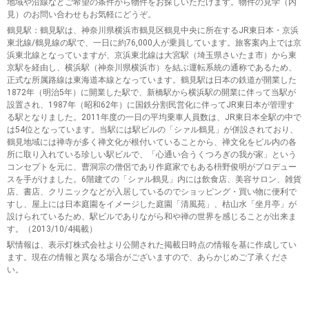
地域や沿線などご希望の条件から物件をお探しいただけます。物件の見学（内
見）のお問い合わせもお気軽にどうぞ。
鶴見駅
：鶴見駅は、神奈川県横浜市鶴見区鶴見中央に所在するJR東日本・京浜
東北線/鶴見線の駅で、一日に約76,000人が乗員しています。旅客案内上では京
浜東北線となっていますが、京浜東北線は大宮駅（埼玉県さいたま市）から東
京駅を経由し、横浜駅（神奈川県横浜市）を結ぶ運転系統の通称であるため、
正式な所属路線は東海道本線となっています。鶴見駅は日本の鉄道が開業した
1872年（明治5年）に開業した駅で、新橋駅から横浜駅の開業に伴って当駅が
設置され、1987年（昭和62年）に国鉄分割民営化に伴ってJR東日本が管理す
る駅となりました。2011年度の一日の平均乗車人員数は、JR東日本全駅の中で
は54位となっています。当駅には駅ビルの「シァル鶴見」が併設されており、
鶴見地域には禅寺が多く禅文化が根付いていることから、禅文化をビル内の各
所に取り入れている珍しい駅ビルで、「心通い合うくつろぎの我が家」という
コンセプトを元に、曹洞宗の僧侶であり作庭家でもある枡野俊明がプロデュー
スを手がけました。6階建ての「シァル鶴見」内には飲食店、美容サロン、雑貨
店、書店、クリニックなどが入居しているのでショッピング・買い物に便利で
すし、屋上には日本庭園をイメージした庭園「清風苑」、枯山水「坐月亭」が
設けられているため、駅ビルでありながら和や禅の世界を感じることが出来ま
す。（2013/10/4掲載）
駅情報は、表示灯株式会社より公開された掲載日時点の情報を基に作成してい
ます。現在の情報と異なる場合がございますので、あらかじめご了承くださ
い。