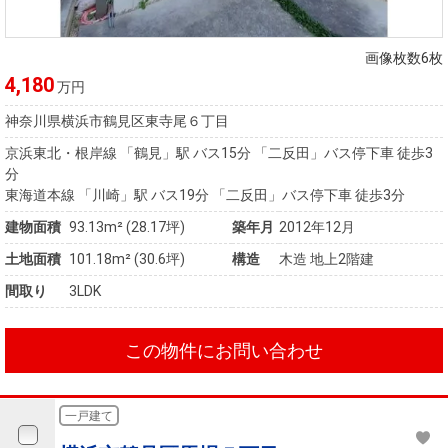
画像枚数6枚
4,180
万円
神奈川県横浜市鶴見区東寺尾６丁目
京浜東北・根岸線 「鶴見」駅 バス15分 「二反田」バス停下車 徒歩3
分
東海道本線 「川崎」駅 バス19分 「二反田」バス停下車 徒歩3分
建物面積
93.13m² (28.17坪)
築年月
2012年12月
土地面積
101.18m² (30.6坪)
構造
木造 地上2階建
間取り
3LDK
この物件にお問い合わせ
一戸建て