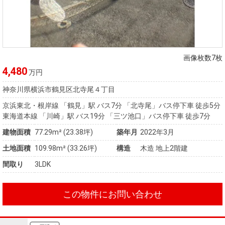
画像枚数7枚
4,480
万円
神奈川県横浜市鶴見区北寺尾４丁目
京浜東北・根岸線 「鶴見」駅 バス7分 「北寺尾」バス停下車 徒歩5分
東海道本線 「川崎」駅 バス19分 「三ツ池口」バス停下車 徒歩7分
建物面積
77.29m² (23.38坪)
築年月
2022年3月
土地面積
109.98m² (33.26坪)
構造
木造 地上2階建
間取り
3LDK
この物件にお問い合わせ