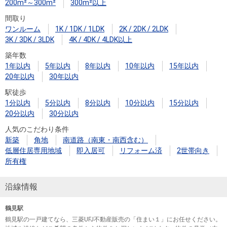
200m²～300m²
300m²以上
間取り
ワンルーム
1K / 1DK / 1LDK
2K / 2DK / 2LDK
3K / 3DK / 3LDK
4K / 4DK / 4LDK以上
築年数
1年以内
5年以内
8年以内
10年以内
15年以内
20年以内
30年以内
駅徒歩
1分以内
5分以内
8分以内
10分以内
15分以内
20分以内
30分以内
人気のこだわり条件
新築
角地
南道路（南東・南西含む）
低層住居専用地域
即入居可
リフォーム済
2世帯向き
所有権
沿線情報
鶴見駅
鶴見駅の一戸建てなら、三菱UFJ不動産販売の「住まい１」にお任せください。