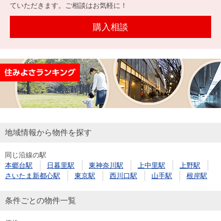
を探
ていただきます。ご相談はお気軽に！
本社地
ニュース
沿革
す
売却
会員ページ
図
リリース
購入相談
投
時手
事業
資
取り
用物
会社案内
閉じる
用
金額
件を
（電子ブ
物
試算
探す
ック版）
件
を
売却向け
周辺相場
住まい1プ
探
サービス
検索
ラス（お
す
役立ちコ
地域情報から物件を探す
ラム）
同じ沿線の駅
購入向け
住宅ロー
住まい1プ
本郷台駅
日暮里駅
東神奈川駅
上中里駅
上野駅
住まいと
売却ガイ
サービス
ンシミュ
ラス（お
さいたま新都心駅
東京駅
西川口駅
山手駅
根岸駅
暮らしの
ド
レーショ
役立ちコ
税金の本
ン
ラム）
条件ごとの物件一覧
（電子ブ