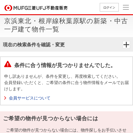
ログイン
京浜東北・根岸線秋葉原駅の新築・中古
買いたい
一戸建て物件一覧
売りたい
現在の検索条件を確認・変更
店舗案内
買いたいTOP
売りたいTOP
店舗案内TOP
会社情報TOP
採用情報TOP
条件に合う情報が見つかりませんでした。
会社情報
申し訳ありませんが、条件を変更し、再度検索してください。
会員登録いただくと、ご希望の条件に合う物件情報をメールでお届
けします。
採用情報
店舗のご
ごあいさ
新卒採用
店舗のご
会社概
キャリア
店舗のご
MUFG
中古
無
新
売
A
会員サービスについて
案内（首
つ
情報
案内（名
要
採用情報
案内（関
Way
マン
料
築・
却
都圏）
古屋）
西）
法人のお客さま
ショ
査
中古
相
経営ビジ
役員一
ご希望の物件が見つからない場合には
組織図
ンを
定
一戸
談
ョン
覧
探す
建て
提携企業にお勤めの方
ご希望の物件が見つからない場合には、物件探しをお手伝いさせ