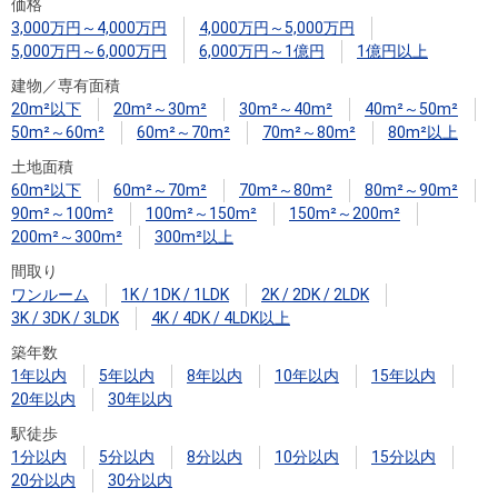
住まいと
ック）
購入ガイ
価格
3,000万円～4,000万円
4,000万円～5,000万円
暮らしの
ド
5,000万円～6,000万円
6,000万円～1億円
1億円以上
税金の本
建物／専有面積
（電子ブ
20m²以下
20m²～30m²
30m²～40m²
40m²～50m²
ック）
50m²～60m²
60m²～70m²
70m²～80m²
80m²以上
土地面積
60m²以下
60m²～70m²
70m²～80m²
80m²～90m²
90m²～100m²
100m²～150m²
150m²～200m²
200m²～300m²
300m²以上
間取り
ワンルーム
1K / 1DK / 1LDK
2K / 2DK / 2LDK
3K / 3DK / 3LDK
4K / 4DK / 4LDK以上
築年数
1年以内
5年以内
8年以内
10年以内
15年以内
20年以内
30年以内
駅徒歩
1分以内
5分以内
8分以内
10分以内
15分以内
20分以内
30分以内