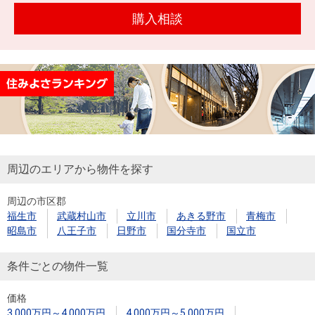
を探
本社地
ニュース
購入相談
沿革
す
売却
会員ページ
図
リリース
投
時手
事業
資
取り
用物
会社案内
閉じる
用
金額
件を
（電子ブ
物
試算
探す
ック版）
件
を
売却向け
周辺相場
住まい1プ
探
周辺のエリアから物件を探す
サービス
検索
ラス（お
す
役立ちコ
周辺の市区郡
ラム）
福生市
武蔵村山市
立川市
あきる野市
青梅市
購入向け
住宅ロー
住まい1プ
昭島市
八王子市
日野市
国分寺市
国立市
住まいと
売却ガイ
サービス
ンシミュ
ラス（お
暮らしの
ド
レーショ
役立ちコ
条件ごとの物件一覧
税金の本
ン
ラム）
（電子ブ
価格
3,000万円～4,000万円
4,000万円～5,000万円