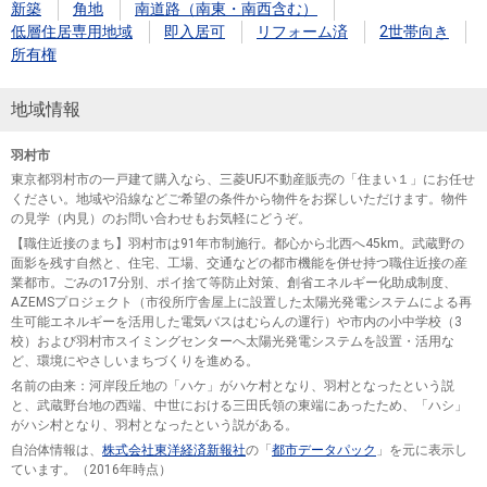
新築
角地
南道路（南東・南西含む）
低層住居専用地域
即入居可
リフォーム済
2世帯向き
所有権
地域情報
羽村市
東京都羽村市の一戸建て購入なら、三菱UFJ不動産販売の「住まい１」にお任せ
ください。地域や沿線などご希望の条件から物件をお探しいただけます。物件
の見学（内見）のお問い合わせもお気軽にどうぞ。
【職住近接のまち】羽村市は91年市制施行。都心から北西へ45km。武蔵野の
面影を残す自然と、住宅、工場、交通などの都市機能を併せ持つ職住近接の産
業都市。ごみの17分別、ポイ捨て等防止対策、創省エネルギー化助成制度、
AZEMSプロジェクト（市役所庁舎屋上に設置した太陽光発電システムによる再
生可能エネルギーを活用した電気バスはむらんの運行）や市内の小中学校（3
校）および羽村市スイミングセンターへ太陽光発電システムを設置・活用な
ど、環境にやさしいまちづくりを進める。
名前の由来：河岸段丘地の「ハケ」がハケ村となり、羽村となったという説
と、武蔵野台地の西端、中世における三田氏領の東端にあったため、「ハシ」
がハシ村となり、羽村となったという説がある。
自治体情報は、
株式会社東洋経済新報社
の「
都市データパック
」を元に表示し
ています。（2016年時点）