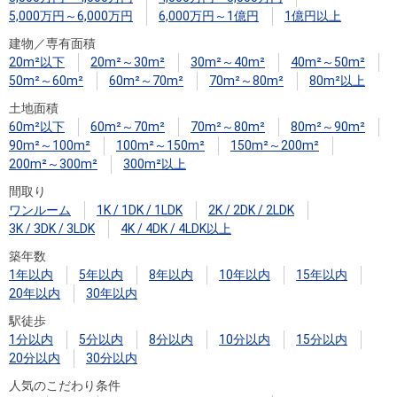
住まいと
ック）
購入ガイ
5,000万円～6,000万円
6,000万円～1億円
1億円以上
暮らしの
ド
建物／専有面積
税金の本
20m²以下
20m²～30m²
30m²～40m²
40m²～50m²
（電子ブ
50m²～60m²
60m²～70m²
70m²～80m²
80m²以上
ック）
土地面積
60m²以下
60m²～70m²
70m²～80m²
80m²～90m²
90m²～100m²
100m²～150m²
150m²～200m²
200m²～300m²
300m²以上
間取り
ワンルーム
1K / 1DK / 1LDK
2K / 2DK / 2LDK
3K / 3DK / 3LDK
4K / 4DK / 4LDK以上
築年数
1年以内
5年以内
8年以内
10年以内
15年以内
20年以内
30年以内
駅徒歩
1分以内
5分以内
8分以内
10分以内
15分以内
20分以内
30分以内
人気のこだわり条件