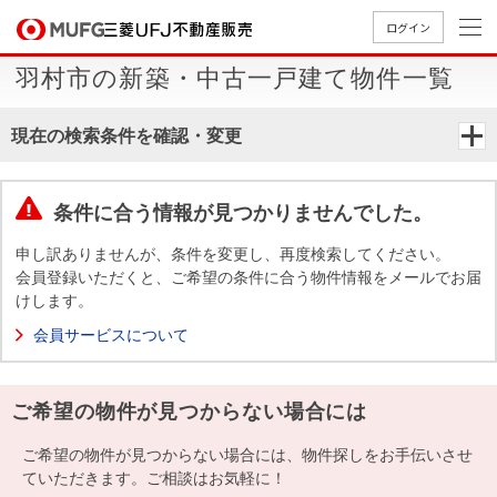
ログイン
羽村市の新築・中古一戸建て物件一覧
買いたい
現在の検索条件を確認・変更
売りたい
条件に合う情報が見つかりませんでした。
店舗案内
買いたいTOP
売りたいTOP
店舗案内TOP
会社情報TOP
採用情報TOP
申し訳ありませんが、条件を変更し、再度検索してください。
会員登録いただくと、ご希望の条件に合う物件情報をメールでお届
会社情報
けします。
会員サービスについて
採用情報
店舗のご
ごあいさ
新卒採用
店舗のご
会社概
キャリア
店舗のご
MUFG
中古
無
新
売
A
案内（首
つ
情報
案内（名
要
採用情報
案内（関
Way
マン
料
築・
却
ご希望の物件が見つからない場合には
都圏）
古屋）
西）
法人のお客さま
ショ
査
中古
相
経営ビジ
役員一
組織図
ンを
定
一戸
談
ご希望の物件が見つからない場合には、物件探しをお手伝いさせ
ョン
覧
探す
建て
ていただきます。ご相談はお気軽に！
提携企業にお勤めの方