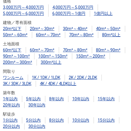
住まいと
ック）
購入ガイ
価格
3,000万円～4,000万円
4,000万円～5,000万円
暮らしの
ド
5,000万円～6,000万円
6,000万円～1億円
1億円以上
税金の本
建物／専有面積
（電子ブ
20m²以下
20m²～30m²
30m²～40m²
40m²～50m²
ック）
50m²～60m²
60m²～70m²
70m²～80m²
80m²以上
土地面積
60m²以下
60m²～70m²
70m²～80m²
80m²～90m²
90m²～100m²
100m²～150m²
150m²～200m²
200m²～300m²
300m²以上
間取り
ワンルーム
1K / 1DK / 1LDK
2K / 2DK / 2LDK
3K / 3DK / 3LDK
4K / 4DK / 4LDK以上
築年数
1年以内
5年以内
8年以内
10年以内
15年以内
20年以内
30年以内
駅徒歩
1分以内
5分以内
8分以内
10分以内
15分以内
20分以内
30分以内