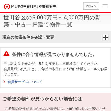
ログイン
世田谷区の3,000万円～4,000万円の新
買いたい
築・中古一戸建て物件一覧
売りたい
現在の検索条件を確認・変更
店舗案内
買いたいTOP
売りたいTOP
店舗案内TOP
会社情報TOP
採用情報TOP
条件に合う情報が見つかりませんでした。
会社情報
申し訳ありませんが、条件を変更し、再度検索してください。
会員登録いただくと、ご希望の条件に合う物件情報をメールでお届
けします。
採用情報
店舗のご
ごあいさ
新卒採用
店舗のご
会社概
キャリア
店舗のご
MUFG
中古
無
新
売
A
会員サービスについて
案内（首
つ
情報
案内（名
要
採用情報
案内（関
Way
マン
料
築・
却
都圏）
古屋）
西）
法人のお客さま
ショ
査
中古
相
経営ビジ
役員一
ご希望の物件が見つからない場合には
組織図
ンを
定
一戸
談
ョン
覧
探す
建て
提携企業にお勤めの方
ご希望の物件が見つからない場合には、物件探しをお手伝いさせ