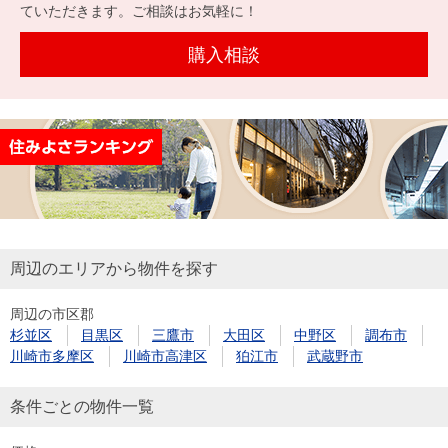
を探
ていただきます。ご相談はお気軽に！
本社地
ニュース
沿革
す
売却
会員ページ
図
リリース
購入相談
投
時手
事業
資
取り
用物
会社案内
閉じる
用
金額
件を
（電子ブ
物
試算
探す
ック版）
件
を
売却向け
周辺相場
住まい1プ
探
サービス
検索
ラス（お
す
役立ちコ
周辺のエリアから物件を探す
ラム）
周辺の市区郡
購入向け
住宅ロー
住まい1プ
杉並区
目黒区
三鷹市
大田区
中野区
調布市
住まいと
売却ガイ
サービス
ンシミュ
ラス（お
川崎市多摩区
川崎市高津区
狛江市
武蔵野市
暮らしの
ド
レーショ
役立ちコ
税金の本
ン
ラム）
条件ごとの物件一覧
（電子ブ