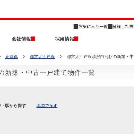
お気に入り一覧
登録した検
会社情報
採用情報
東京都
都営大江戸線
都営大江戸線清澄白河駅の新築・中
の新築・中古一戸建て物件一覧
店舗のご案内（名古屋）
会社概要
キャリア採用情報
新築・中古一戸建てを探す
売却相談
線・駅から探す
地図で探す
組織図
事業用物件を探す