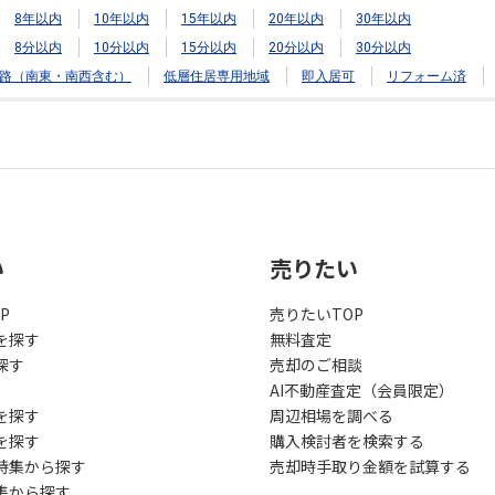
8年以内
10年以内
15年以内
20年以内
30年以内
8分以内
10分以内
15分以内
20分以内
30分以内
路（南東・南西含む）
低層住居専用地域
即入居可
リフォーム済
い
売りたい
P
売りたいTOP
を探す
無料査定
探す
売却のご相談
AI不動産査定（会員限定）
を探す
周辺相場を調べる
を探す
購入検討者を検索する
特集から探す
売却時手取り金額を試算する
集から探す