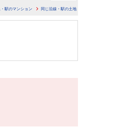
ニュースリリース
線・駅のマンション
同じ沿線・駅の土地
住まい1プラス（お役立ちコラム）
住まい1プラス（お役立ちコラム）
閉じる