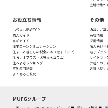
土地特集か
お役立ち情報
その他
お役立ち情報TOP
店舗のご案
購入ガイド
会社情報
売却ガイド
採用情報
住宅ローンシミュレーション
法人向け不
住まいと暮らしの税金の本（電子ブック）
電子ブック
住まい１プラス（お役立ちコラム）
サイトマッ
住みよさランキング
弊社へのご
不動産用語集
各種お問い
よくあるご質問
MUFGグループ
三菱ＵＦＪフィナンシャル・グループ
三菱ＵＦＪ銀行
三