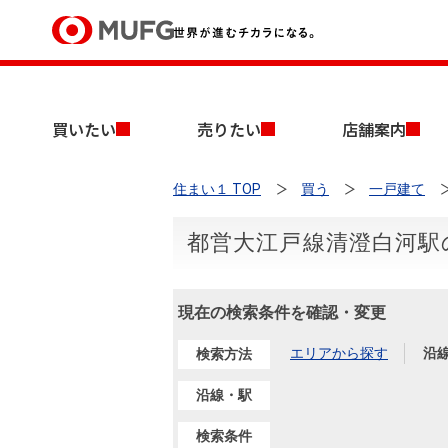
買いたい
買いたい
売りたい
店舗案内
売りたい
住まい１ TOP
買う
一戸建て
店舗案内
買いたいTOP
売りたいTOP
店舗案内TOP
会社情報TOP
採用情報TOP
都営大江戸線清澄白河駅
会社情報
現在の検索条件を確認・変更
採用情報
店舗のご案内（首都圏）
ごあいさつ
新卒採用情報
中古マンションを探す
無料査定
エリアから探す
沿
検索方法
法人のお客さま
経営ビジョン
沿線・駅
投資用物件を探す
売却時手取り金額試算
提携企業にお勤めの方
検索条件