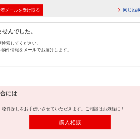
本社地図
同じ沿
新着メールを受け取る
住宅ローンシミュレーション
周辺相場検索
ませんでした。
度検索してください。
購入ガイド
売却ガイド
う物件情報をメールでお届けします。
合には
、物件探しをお手伝いさせていただきます。ご相談はお気軽に！
購入相談