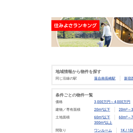
地域情報から物件を探す
同じ沿線の駅
落合南長崎駅
新宿
条件ごとの物件一覧
価格
3,000万円～4,000万円
建物／専有面積
20m²以下
20m²～3
土地面積
60m²以下
60m²～7
300m²以上
間取り
ワンルーム
1K / 1D