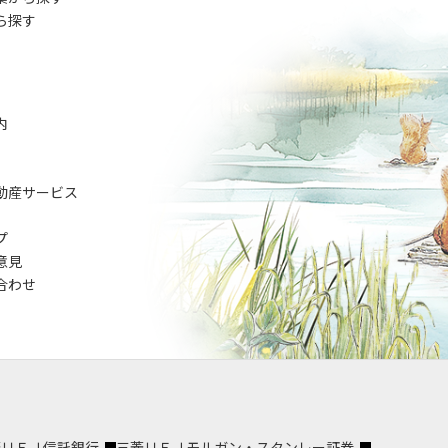
ら探す
内
動産サービス
プ
意見
合わせ
菱ＵＦＪ信託銀行
三菱ＵＦＪモルガン・スタンレー証券