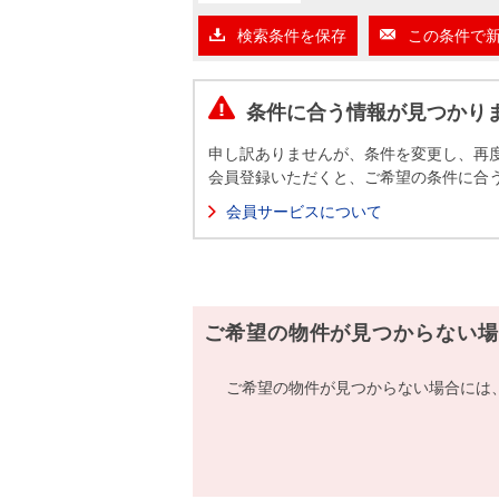
沿革
検索条件を保存
この条件で
会員ページ
会社案内（電子ブック版）
購入向けサービス
売却向けサービス
条件に合う情報が見つかり
申し訳ありませんが、条件を変更し、再
住まいと暮らしの税金の本（電子ブック）
住まいと暮らしの税金の本（電子ブック）
会員登録いただくと、ご希望の条件に合
会員サービスについて
ご希望の物件が見つからない場
ご希望の物件が見つからない場合には