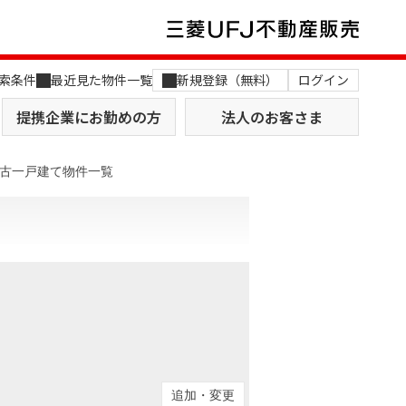
索条件
最近見た物件一覧
新規登録（無料）
ログイン
提携企業にお勤めの方
法人のお客さま
古一戸建て物件一覧
店舗のご案内（関西）
MUFG Way
土地を探す
AI不動産査定
役員一覧
おすすめ物件から探す
追加・変更