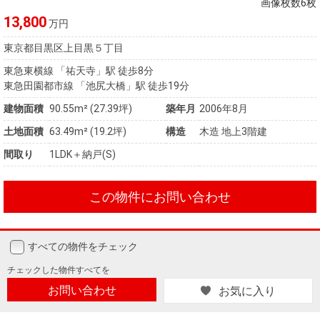
画像枚数6枚
13,800
万円
東京都目黒区上目黒５丁目
東急東横線 「祐天寺」駅 徒歩8分
東急田園都市線 「池尻大橋」駅 徒歩19分
建物面積
90.55m² (27.39坪)
築年月
2006年8月
土地面積
63.49m² (19.2坪)
構造
木造 地上3階建
間取り
1LDK＋納戸(S)
この物件にお問い合わせ
すべての物件をチェック
チェックした
物件すべてを
お問い合わせ
お気に入り