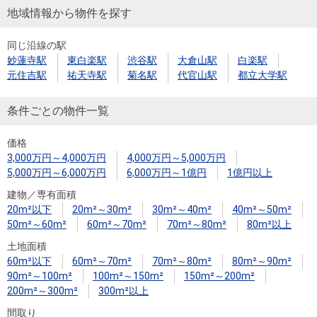
地域情報から物件を探す
同じ沿線の駅
妙蓮寺駅
東白楽駅
渋谷駅
大倉山駅
白楽駅
元住吉駅
祐天寺駅
菊名駅
代官山駅
都立大学駅
条件ごとの物件一覧
価格
3,000万円～4,000万円
4,000万円～5,000万円
5,000万円～6,000万円
6,000万円～1億円
1億円以上
建物／専有面積
20m²以下
20m²～30m²
30m²～40m²
40m²～50m²
50m²～60m²
60m²～70m²
70m²～80m²
80m²以上
土地面積
60m²以下
60m²～70m²
70m²～80m²
80m²～90m²
90m²～100m²
100m²～150m²
150m²～200m²
200m²～300m²
300m²以上
間取り