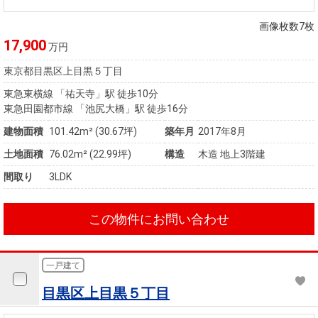
住まいと
ック）
購入ガイ
暮らしの
ド
画像枚数7枚
税金の本
17,900
万円
（電子ブ
東京都目黒区上目黒５丁目
ック）
東急東横線 「祐天寺」駅 徒歩10分
東急田園都市線 「池尻大橋」駅 徒歩16分
建物面積
101.42m² (30.67坪)
築年月
2017年8月
土地面積
76.02m² (22.99坪)
構造
木造 地上3階建
間取り
3LDK
この物件にお問い合わせ
一戸建て
目黒区上目黒５丁目