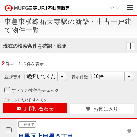
ログイン
東急東横線祐天寺駅の新築・中古一戸建
買いたい
て物件一覧
売りたい
現在の検索条件を確認・変更
店舗案内
2
件中
1 - 2件を表示
買いたいTOP
売りたいTOP
店舗案内TOP
会社情報TOP
採用情報TOP
並び替え
表示件数
会社情報
すべての物件をチェック
採用情報
店舗のご
ごあいさ
新卒採用
店舗のご
会社概
キャリア
店舗のご
MUFG
中古
無
新
売
A
チェックした
物件すべてを
案内（首
つ
情報
案内（名
要
採用情報
案内（関
Way
マン
料
築・
却
お問い合わせ
お気に入り
都圏）
古屋）
西）
法人のお客さま
ショ
査
中古
相
経営ビジ
役員一
組織図
ンを
定
一戸
談
一戸建て
ョン
覧
探す
建て
提携企業にお勤めの方
目黒区上目黒５丁目