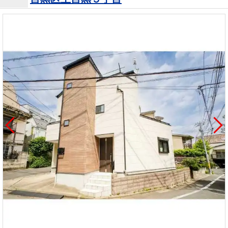
を探
本社地
ニュース
沿革
す
売却
会員ページ
図
リリース
投
時手
事業
資
取り
用物
会社案内
閉じる
用
金額
件を
（電子ブ
物
試算
探す
ック版）
件
を
売却向け
周辺相場
住まい1プ
探
サービス
検索
ラス（お
す
役立ちコ
ラム）
購入向け
住宅ロー
住まい1プ
住まいと
売却ガイ
サービス
ンシミュ
ラス（お
暮らしの
ド
レーショ
役立ちコ
税金の本
ン
ラム）
（電子ブ