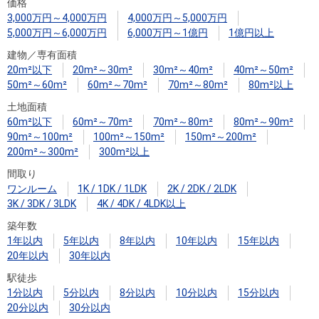
住まいと
ック）
購入ガイ
価格
3,000万円～4,000万円
4,000万円～5,000万円
暮らしの
ド
5,000万円～6,000万円
6,000万円～1億円
1億円以上
税金の本
建物／専有面積
（電子ブ
20m²以下
20m²～30m²
30m²～40m²
40m²～50m²
ック）
50m²～60m²
60m²～70m²
70m²～80m²
80m²以上
土地面積
60m²以下
60m²～70m²
70m²～80m²
80m²～90m²
90m²～100m²
100m²～150m²
150m²～200m²
200m²～300m²
300m²以上
間取り
ワンルーム
1K / 1DK / 1LDK
2K / 2DK / 2LDK
3K / 3DK / 3LDK
4K / 4DK / 4LDK以上
築年数
1年以内
5年以内
8年以内
10年以内
15年以内
20年以内
30年以内
駅徒歩
1分以内
5分以内
8分以内
10分以内
15分以内
20分以内
30分以内