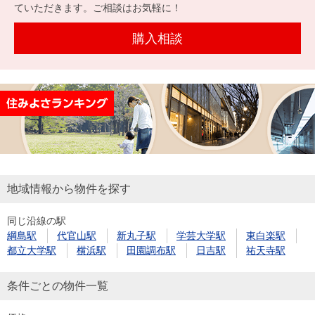
を探
ていただきます。ご相談はお気軽に！
本社地
ニュース
沿革
す
売却
会員ページ
図
リリース
購入相談
投
時手
事業
資
取り
用物
会社案内
閉じる
用
金額
件を
（電子ブ
物
試算
探す
ック版）
件
を
売却向け
周辺相場
住まい1プ
探
サービス
検索
ラス（お
す
役立ちコ
地域情報から物件を探す
ラム）
同じ沿線の駅
購入向け
住宅ロー
住まい1プ
綱島駅
代官山駅
新丸子駅
学芸大学駅
東白楽駅
住まいと
売却ガイ
サービス
ンシミュ
ラス（お
都立大学駅
横浜駅
田園調布駅
日吉駅
祐天寺駅
暮らしの
ド
レーショ
役立ちコ
税金の本
ン
ラム）
条件ごとの物件一覧
（電子ブ