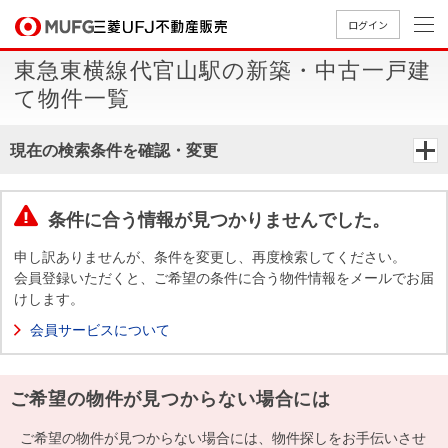
ログイン
東急東横線代官山駅の新築・中古一戸建
買いたい
て物件一覧
売りたい
現在の検索条件を確認・変更
店舗案内
買いたいTOP
売りたいTOP
店舗案内TOP
会社情報TOP
採用情報TOP
条件に合う情報が見つかりませんでした。
会社情報
申し訳ありませんが、条件を変更し、再度検索してください。
会員登録いただくと、ご希望の条件に合う物件情報をメールでお届
けします。
採用情報
店舗のご
ごあいさ
新卒採用
店舗のご
会社概
キャリア
店舗のご
MUFG
中古
無
新
売
A
会員サービスについて
案内（首
つ
情報
案内（名
要
採用情報
案内（関
Way
マン
料
築・
却
都圏）
古屋）
西）
法人のお客さま
ショ
査
中古
相
経営ビジ
役員一
ご希望の物件が見つからない場合には
組織図
ンを
定
一戸
談
ョン
覧
探す
建て
提携企業にお勤めの方
ご希望の物件が見つからない場合には、物件探しをお手伝いさせ