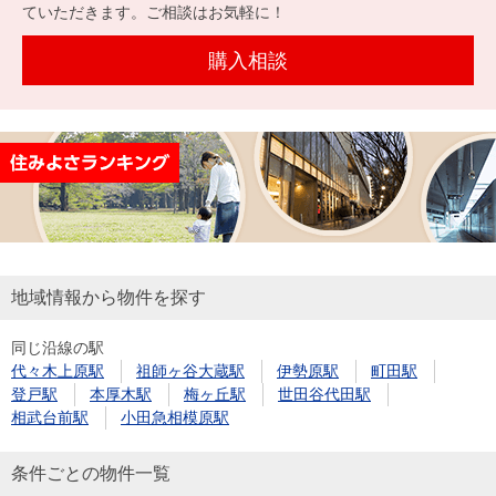
を探
ていただきます。ご相談はお気軽に！
本社地
ニュース
沿革
す
売却
会員ページ
図
リリース
購入相談
投
時手
事業
資
取り
用物
会社案内
閉じる
用
金額
件を
（電子ブ
物
試算
探す
ック版）
件
を
売却向け
周辺相場
住まい1プ
探
サービス
検索
ラス（お
す
役立ちコ
地域情報から物件を探す
ラム）
同じ沿線の駅
購入向け
住宅ロー
住まい1プ
代々木上原駅
祖師ヶ谷大蔵駅
伊勢原駅
町田駅
住まいと
売却ガイ
サービス
ンシミュ
ラス（お
登戸駅
本厚木駅
梅ヶ丘駅
世田谷代田駅
暮らしの
ド
レーショ
役立ちコ
相武台前駅
小田急相模原駅
税金の本
ン
ラム）
（電子ブ
条件ごとの物件一覧