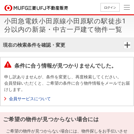
ログイン
小田急電鉄小田原線小田原駅の駅徒歩1
買いたい
分以内の新築・中古一戸建て物件一覧
売りたい
現在の検索条件を確認・変更
店舗案内
買いたいTOP
売りたいTOP
店舗案内TOP
会社情報TOP
採用情報TOP
条件に合う情報が見つかりませんでした。
会社情報
申し訳ありませんが、条件を変更し、再度検索してください。
会員登録いただくと、ご希望の条件に合う物件情報をメールでお届
けします。
採用情報
店舗のご
ごあいさ
新卒採用
店舗のご
会社概
キャリア
店舗のご
MUFG
中古
無
新
売
A
会員サービスについて
案内（首
つ
情報
案内（名
要
採用情報
案内（関
Way
マン
料
築・
却
都圏）
古屋）
西）
法人のお客さま
ショ
査
中古
相
経営ビジ
役員一
ご希望の物件が見つからない場合には
組織図
ンを
定
一戸
談
ョン
覧
探す
建て
提携企業にお勤めの方
ご希望の物件が見つからない場合には、物件探しをお手伝いさせ