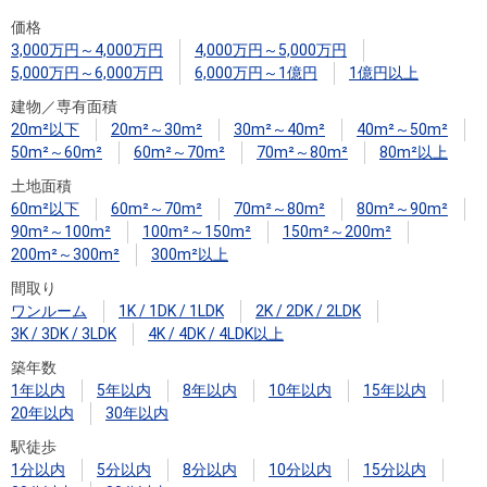
住まいと
ック）
購入ガイ
価格
暮らしの
ド
3,000万円～4,000万円
4,000万円～5,000万円
税金の本
5,000万円～6,000万円
6,000万円～1億円
1億円以上
（電子ブ
建物／専有面積
ック）
20m²以下
20m²～30m²
30m²～40m²
40m²～50m²
50m²～60m²
60m²～70m²
70m²～80m²
80m²以上
土地面積
60m²以下
60m²～70m²
70m²～80m²
80m²～90m²
90m²～100m²
100m²～150m²
150m²～200m²
200m²～300m²
300m²以上
間取り
ワンルーム
1K / 1DK / 1LDK
2K / 2DK / 2LDK
3K / 3DK / 3LDK
4K / 4DK / 4LDK以上
築年数
1年以内
5年以内
8年以内
10年以内
15年以内
20年以内
30年以内
駅徒歩
1分以内
5分以内
8分以内
10分以内
15分以内