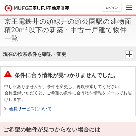
ログイン
京王電鉄井の頭線井の頭公園駅の建物面
買いたい
積20m²以下の新築・中古一戸建て物件
一覧
売りたい
現在の検索条件を確認・変更
店舗案内
買いたいTOP
売りたいTOP
店舗案内TOP
会社情報TOP
採用情報TOP
条件に合う情報が見つかりませんでした。
会社情報
申し訳ありませんが、条件を変更し、再度検索してください。
会員登録いただくと、ご希望の条件に合う物件情報をメールでお届
採用情報
店舗のご
ごあいさ
新卒採用
店舗のご
会社概
キャリア
店舗のご
MUFG
中古
無
新
売
A
けします。
案内（首
つ
情報
案内（名
要
採用情報
案内（関
Way
マン
料
築・
却
会員サービスについて
都圏）
古屋）
西）
法人のお客さま
ショ
査
中古
相
経営ビジ
役員一
組織図
ンを
定
一戸
談
ョン
覧
ご希望の物件が見つからない場合には
探す
建て
提携企業にお勤めの方