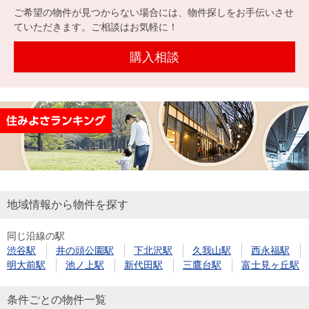
を探
ご希望の物件が見つからない場合には、物件探しをお手伝いさせ
本社地
ニュース
沿革
す
売却
ていただきます。ご相談はお気軽に！
会員ページ
図
リリース
投
時手
事業
購入相談
資
取り
用物
会社案内
閉じる
用
金額
件を
（電子ブ
物
試算
探す
ック版）
件
を
売却向け
周辺相場
住まい1プ
探
サービス
検索
ラス（お
す
役立ちコ
ラム）
地域情報から物件を探す
購入向け
住宅ロー
住まい1プ
住まいと
売却ガイ
同じ沿線の駅
サービス
ンシミュ
ラス（お
渋谷駅
井の頭公園駅
下北沢駅
久我山駅
西永福駅
暮らしの
ド
レーショ
役立ちコ
明大前駅
池ノ上駅
新代田駅
三鷹台駅
富士見ヶ丘駅
税金の本
ン
ラム）
（電子ブ
条件ごとの物件一覧