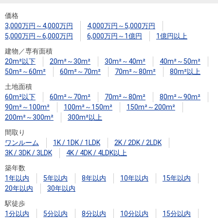
住まいと
ック）
購入ガイ
暮らしの
ド
価格
3,000万円～4,000万円
4,000万円～5,000万円
税金の本
5,000万円～6,000万円
6,000万円～1億円
1億円以上
（電子ブ
建物／専有面積
ック）
20m²以下
20m²～30m²
30m²～40m²
40m²～50m²
50m²～60m²
60m²～70m²
70m²～80m²
80m²以上
土地面積
60m²以下
60m²～70m²
70m²～80m²
80m²～90m²
90m²～100m²
100m²～150m²
150m²～200m²
200m²～300m²
300m²以上
間取り
ワンルーム
1K / 1DK / 1LDK
2K / 2DK / 2LDK
3K / 3DK / 3LDK
4K / 4DK / 4LDK以上
築年数
1年以内
5年以内
8年以内
10年以内
15年以内
20年以内
30年以内
駅徒歩
1分以内
5分以内
8分以内
10分以内
15分以内