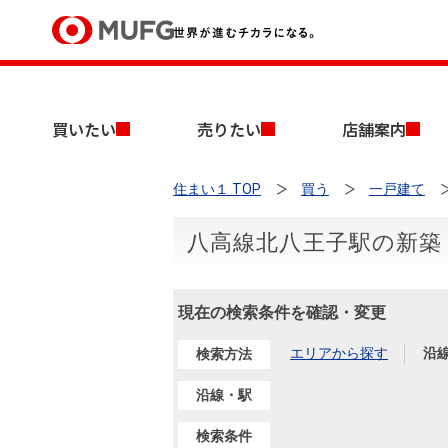
買いたい
買いたい
売りたい
店舗案内
売りたい
住まい１ TOP
買う
一戸建て
店舗案内
買いたいTOP
売りたいTOP
店舗案内TOP
会社情報TOP
採用情報TOP
八高線北八王子駅の新築
会社情報
現在の検索条件を確認・変更
採用情報
店舗のご案内（首都圏）
ごあいさつ
新卒採用情報
中古マンションを探す
無料査定
エリアから探す
沿
検索方法
法人のお客さま
経営ビジョン
沿線・駅
投資用物件を探す
売却時手取り金額試算
提携企業にお勤めの方
検索条件