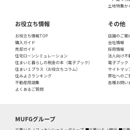
土地特集か
お役立ち情報
その他
お役立ち情報TOP
店舗のご案
購入ガイド
会社情報
売却ガイド
採用情報
住宅ローンシミュレーション
法人向け不
住まいと暮らしの税金の本（電子ブック）
電子ブック
住まい１プラス（お役立ちコラム）
サイトマッ
住みよさランキング
弊社へのご
不動産用語集
各種お問い
よくあるご質問
MUFGグループ
三菱ＵＦＪフィナンシャル・グループ
三菱ＵＦＪ銀行
三