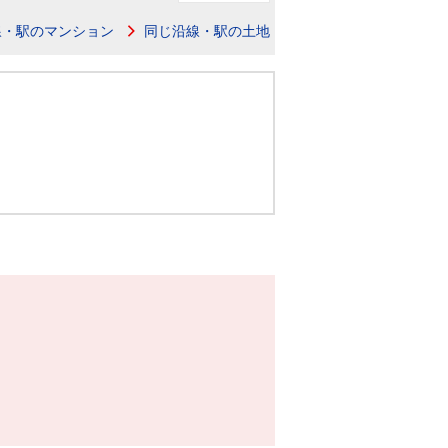
ニュースリリース
線・駅のマンション
同じ沿線・駅の土地
住まい1プラス（お役立ちコラム）
住まい1プラス（お役立ちコラム）
閉じる