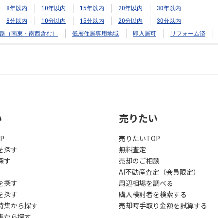
8年以内
10年以内
15年以内
20年以内
30年以内
8分以内
10分以内
15分以内
20分以内
30分以内
路（南東・南西含む）
低層住居専用地域
即入居可
リフォーム済
い
売りたい
P
売りたいTOP
を探す
無料査定
探す
売却のご相談
AI不動産査定（会員限定）
を探す
周辺相場を調べる
を探す
購入検討者を検索する
特集から探す
売却時手取り金額を試算する
集から探す