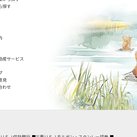
ら探す
内
動産サービス
プ
意見
合わせ
菱ＵＦＪ信託銀行
三菱ＵＦＪモルガン・スタンレー証券