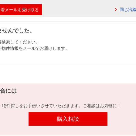
本社地図
同じ沿
新着メールを受け取る
住宅ローンシミュレーション
周辺相場検索
ませんでした。
度検索してください。
購入ガイド
売却ガイド
う物件情報をメールでお届けします。
合には
、物件探しをお手伝いさせていただきます。ご相談はお気軽に！
購入相談