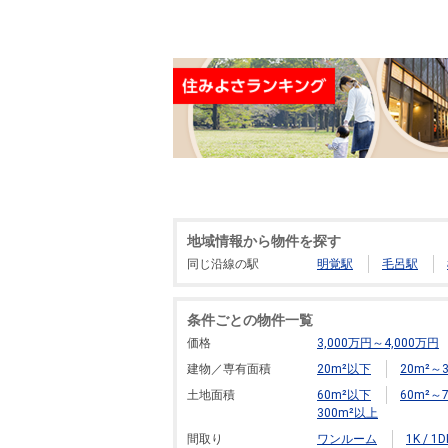
地域情報から物件を探す
同じ沿線の駅
明覚駅
毛呂駅
条件ごとの物件一覧
価格
3,000万円～4,000万円
建物／専有面積
20m²以下
20m²～3
土地面積
60m²以下
60m²～7
300m²以上
間取り
ワンルーム
1K / 1D