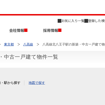
お気に入り一覧
登録した検
会社情報
採用情報
東京都
八高線
八高線北八王子駅の新築・中古一戸建て物
・中古一戸建て物件一覧
店舗のご案内（名古屋）
会社概要
キャリア採用情報
新築・中古一戸建てを探す
売却相談
線・駅から探す
地図で探す
組織図
事業用物件を探す