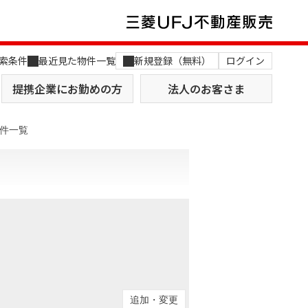
索条件
最近見た物件一覧
新規登録（無料）
ログイン
提携企業にお勤めの方
法人のお客さま
件一覧
店舗のご案内（関西）
MUFG Way
土地を探す
AI不動産査定
役員一覧
おすすめ物件から探す
追加・変更