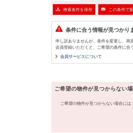
沿革
検索条件を保存
この条件で
会員ページ
会社案内（電子ブック版）
購入向けサービス
売却向けサービス
条件に合う情報が見つかり
申し訳ありませんが、条件を変更し、再
住まいと暮らしの税金の本（電子ブック）
住まいと暮らしの税金の本（電子ブック）
会員登録いただくと、ご希望の条件に合
会員サービスについて
ご希望の物件が見つからない場
ご希望の物件が見つからない場合には