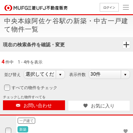
ログイン
中央本線阿佐ケ谷駅の新築・中古一戸建
買いたい
て物件一覧
売りたい
現在の検索条件を確認・変更
店舗案内
4
件中
1 - 4件を表示
買いたいTOP
売りたいTOP
店舗案内TOP
会社情報TOP
採用情報TOP
並び替え
表示件数
会社情報
すべての物件をチェック
採用情報
店舗のご
ごあいさ
新卒採用
店舗のご
会社概
キャリア
店舗のご
MUFG
中古
無
新
売
A
チェックした
物件すべてを
案内（首
つ
情報
案内（名
要
採用情報
案内（関
Way
マン
料
築・
却
お問い合わせ
お気に入り
都圏）
古屋）
西）
法人のお客さま
ショ
査
中古
相
経営ビジ
役員一
組織図
ンを
定
一戸
談
一戸建て
ョン
覧
探す
建て
提携企業にお勤めの方
新築