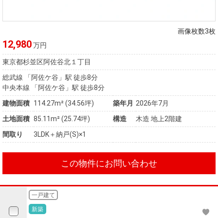
住まいと
ック）
購入ガイ
暮らしの
ド
税金の本
画像枚数3枚
（電子ブ
12,980
万円
ック）
東京都杉並区阿佐谷北１丁目
総武線 「阿佐ケ谷」駅 徒歩8分
中央本線 「阿佐ケ谷」駅 徒歩8分
建物面積
114.27m² (34.56坪)
築年月
2026年7月
土地面積
85.11m² (25.74坪)
構造
木造 地上2階建
間取り
3LDK＋納戸(S)×1
この物件にお問い合わせ
一戸建て
新築