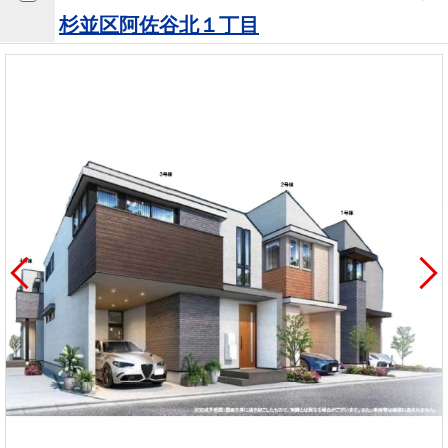
を探
本社地
ニュース
杉並区阿佐谷北１丁目
沿革
す
売却
会員ページ
図
リリース
投
時手
事業
資
取り
用物
会社案内
閉じる
用
金額
件を
（電子ブ
物
試算
探す
ック版）
件
を
売却向け
周辺相場
住まい1プ
探
サービス
検索
ラス（お
す
役立ちコ
ラム）
購入向け
住宅ロー
住まい1プ
住まいと
売却ガイ
サービス
ンシミュ
ラス（お
暮らしの
ド
レーショ
役立ちコ
税金の本
ン
ラム）
（電子ブ