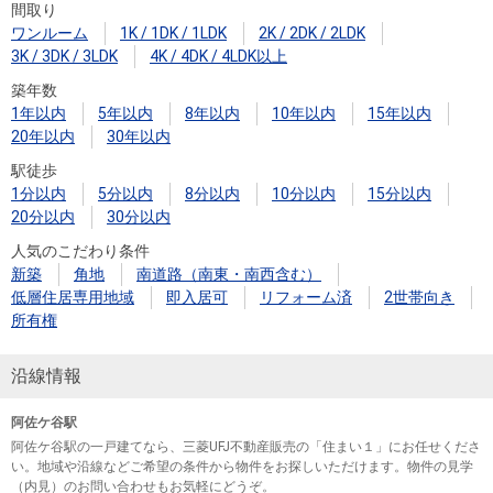
間取り
ワンルーム
1K / 1DK / 1LDK
2K / 2DK / 2LDK
3K / 3DK / 3LDK
4K / 4DK / 4LDK以上
築年数
1年以内
5年以内
8年以内
10年以内
15年以内
20年以内
30年以内
駅徒歩
1分以内
5分以内
8分以内
10分以内
15分以内
20分以内
30分以内
人気のこだわり条件
新築
角地
南道路（南東・南西含む）
低層住居専用地域
即入居可
リフォーム済
2世帯向き
所有権
沿線情報
阿佐ケ谷駅
阿佐ケ谷駅の一戸建てなら、三菱UFJ不動産販売の「住まい１」にお任せくださ
い。地域や沿線などご希望の条件から物件をお探しいただけます。物件の見学
（内見）のお問い合わせもお気軽にどうぞ。