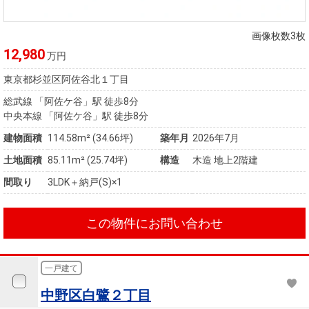
画像枚数3枚
12,980
万円
東京都杉並区阿佐谷北１丁目
総武線 「阿佐ケ谷」駅 徒歩8分
中央本線 「阿佐ケ谷」駅 徒歩8分
建物面積
114.58m² (34.66坪)
築年月
2026年7月
土地面積
85.11m² (25.74坪)
構造
木造 地上2階建
間取り
3LDK＋納戸(S)×1
この物件にお問い合わせ
一戸建て
中野区白鷺２丁目