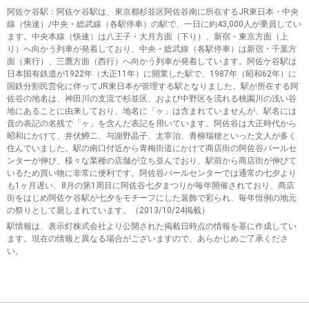
阿佐ケ谷駅
：阿佐ケ谷駅は、東京都杉並区阿佐谷南に所在するJR東日本・中央
線（快速）/中央・総武線（各駅停車）の駅で、一日に約43,000人が乗員してい
ます。中央本線（快速）は八王子・大月方面（下り）、新宿・東京方面（上
り）へ向かう列車が発着しており、中央・総武線（各駅停車）は新宿・千葉方
面（東行）、三鷹方面（西行）へ向かう列車が発着しています。阿佐ケ谷駅は
日本国有鉄道が1922年（大正11年）に開業した駅で、1987年（昭和62年）に
国鉄分割民営化に伴ってJR東日本が管理する駅となりました。駅が所在する阿
佐谷の地名は、神田川の支流で杉並区、および中野区を流れる桃園川の浅い谷
地にあることに由来しており、地名に「ヶ」は含まれていませんが、駅名には
昔の表記の名残で「ヶ」を含んだ表記を用いています。阿佐谷は大正時代から
昭和にかけて、井伏鱒二、与謝野晶子、太宰治、青柳瑞穂といった文人が多く
住んでいました。駅の南口付近から青梅街道にかけて商店街の阿佐谷パールセ
ンターが伸び、様々な業種の店舗が立ち並んでおり、駅前から商店街が伸びて
いるため買い物に非常に便利です。阿佐谷パールセンターでは通常の七夕より
も1ヶ月遅い、8月の第1周目に阿佐谷七夕まつりが毎年開催されており、商店
街をはじめ阿佐ケ谷駅が七夕をモチーフにした装飾で彩られ、毎年恒例の地元
の祭りとして親しまれています。（2013/10/24掲載）
駅情報は、表示灯株式会社より公開された掲載日時点の情報を基に作成してい
ます。現在の情報と異なる場合がございますので、あらかじめご了承くださ
い。