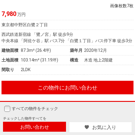
画像枚数7枚
7,980
万円
東京都中野区白鷺２丁目
西武鉄道新宿線 「鷺ノ宮」駅 徒歩9分
中央本線 「阿佐ケ谷」駅 バス7分 「白鷺１丁目」バス停下車 徒歩3分
建物面積
87.3m² (26.4坪)
築年月
2020年12月
土地面積
103.14m² (31.19坪)
構造
木造 地上2階建
間取り
2LDK
この物件にお問い合わせ
すべての物件をチェック
チェックした
物件すべてを
お問い合わせ
お気に入り