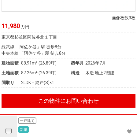
画像枚数3枚
11,980
万円
東京都杉並区阿佐谷北１丁目
総武線 「阿佐ケ谷」駅 徒歩8分
中央本線 「阿佐ケ谷」駅 徒歩8分
建物面積
88.91m² (26.89坪)
築年月
2026年7月
土地面積
87.26m² (26.39坪)
構造
木造 地上2階建
間取り
2LDK＋納戸(S)×1
この物件にお問い合わせ
一戸建て
新築