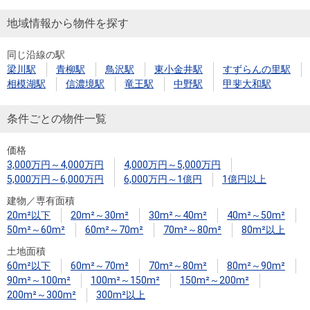
地域情報から物件を探す
同じ沿線の駅
梁川駅
青柳駅
鳥沢駅
東小金井駅
すずらんの里駅
相模湖駅
信濃境駅
竜王駅
中野駅
甲斐大和駅
条件ごとの物件一覧
価格
3,000万円～4,000万円
4,000万円～5,000万円
5,000万円～6,000万円
6,000万円～1億円
1億円以上
建物／専有面積
20m²以下
20m²～30m²
30m²～40m²
40m²～50m²
50m²～60m²
60m²～70m²
70m²～80m²
80m²以上
土地面積
60m²以下
60m²～70m²
70m²～80m²
80m²～90m²
90m²～100m²
100m²～150m²
150m²～200m²
200m²～300m²
300m²以上